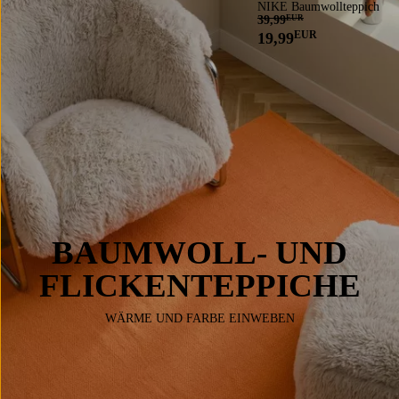
NIKE Baumwollteppich
39,99
EUR
EUR
19,99
BAUMWOLL- UND
FLICKENTEPPICHE
WÄRME UND FARBE EINWEBEN