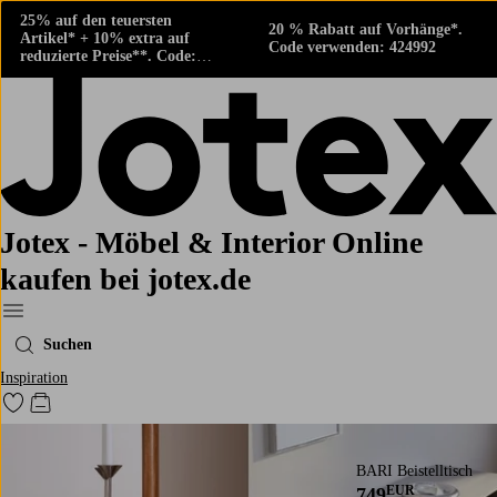
25% auf den teuersten
20 % Rabatt auf Vorhänge*.
Artikel* + 10% extra auf
Code verwenden: 424992
reduzierte Preise**. Code:
424882
Jotex - Möbel & Interior Online
kaufen bei jotex.de
Ellos‘ Menü
Suchen
Inspiration
Zu den als Favoriten markierten Produkten gehen
Zum Warenkorb
BARI Beistelltisch
EUR
749