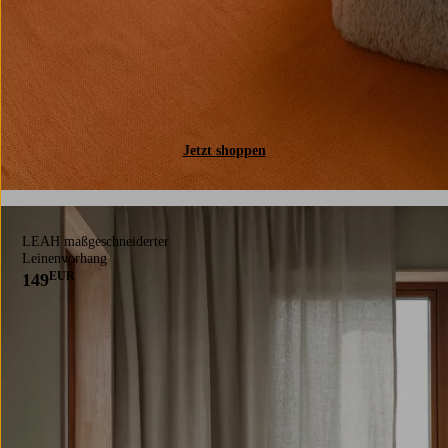
Jetzt shoppen
LEAH maßgeschneiderter
Leinenvorhang
EUR
149