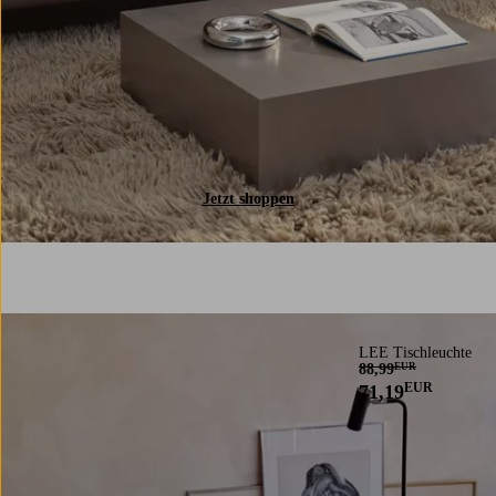
Jetzt shoppen
LEE Tischleuchte
88,99
EUR
EUR
71,19