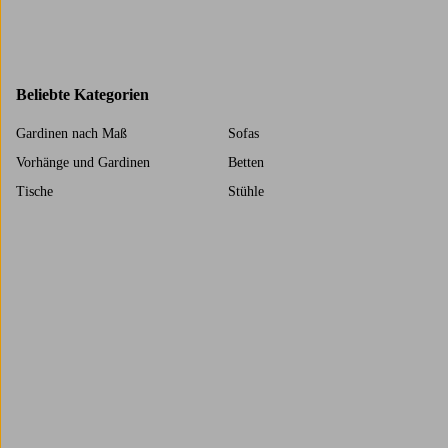
Beliebte Kategorien
Gardinen nach Maß
Sofas
Vorhänge und Gardinen
Betten
Tische
Stühle
Teppiche
Kinderzimmer
Aufbewahrung
Bettbezüge
Bettwäsche
Dekoration
Trustpilot
Couchtische
Nachttische
Esstische
Beistell- und Ablagetische
Handtücher
Sessel
Badetücher
Beleuchtung
Balkon- und Gartenmöbel
Verdunkelungsvorhänge