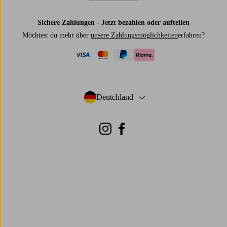
Sichere Zahlungen - Jetzt bezahlen oder aufteilen
Möchtest du mehr über
unsere Zahlungsmöglichkeiten
erfahren?
visa
mastercard
paypal
klarna
Deutchland
- Land auswählen
Instagram
Facebook