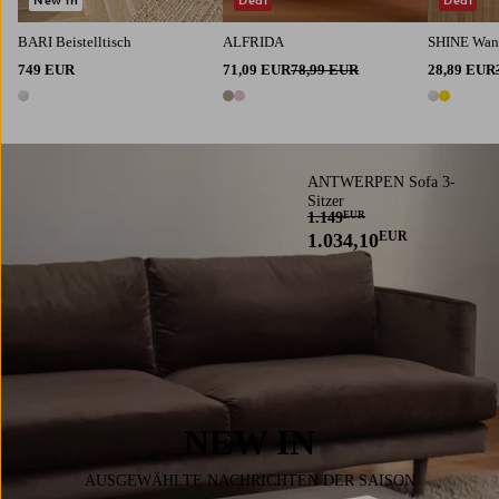
BARI Beistelltisch
ALFRIDA
SHINE Wand
749 EUR
71,09 EUR
78,99 EUR
28,89 EUR
1 Farbe
2 Farben
2 Farben
ANTWERPEN Sofa 3-
Sitzer
1.149
EUR
EUR
1.034,10
NEW IN
AUSGEWÄHLTE NACHRICHTEN DER SAISON