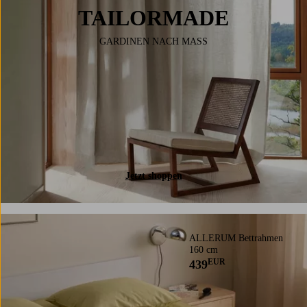
TAILORMADE
GARDINEN NACH MASS
Jetzt shoppen
ALLERUM Bettrahmen
160 cm
EUR
439