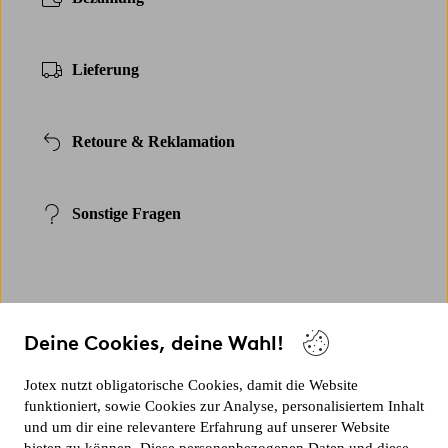
Lieferung
Retoure & Reklamation
Sonstige Fragen
Deine Cookies, deine Wahl!
Meine Seiten
Jotex nutzt obligatorische Cookies, damit die Website
Aktuelle Informationen zu deinen Bestellungen, Zahlungen und
funktioniert, sowie Cookies zur Analyse, personalisiertem Inhalt
persönlichen Angeboten anzeigen.
und um dir eine relevantere Erfahrung auf unserer Website
ANMELDEN