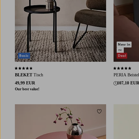
New in
Basic
Deal
4,4 basierend auf 10 Bewertungen
4,9 basierend
BLEKET
Tisch
PERIA Beistel
49,99 EUR
107,10 EU
Our best value!
Zu Favoriten hinzuf