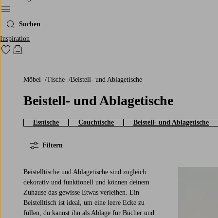
Ellos‘ Menü
Suchen
Inspiration
Zu den als Favoriten markierten Produkten gehen
Zum Warenkorb
Möbel
Tische
Beistell- und Ablagetische
Beistell- und Ablagetische
Esstische
Couchtische
Beistell- und Ablagetische
Filtern
Beistelltische und Ablagetische sind zugleich
dekorativ und funktionell und können deinem
Zuhause das gewisse Etwas verleihen. Ein
Beistelltisch ist ideal, um eine leere Ecke zu
füllen, du kannst ihn als Ablage für Bücher und