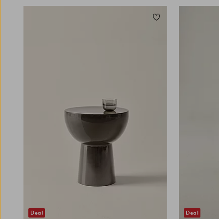
Unsere Ablagetische machen sich prima als
Beistelltisch im Wohnzimmer oder als
Zu Favoriten hinzuf
dekorativer Tisch im Flur. Neben dem Sofa
fungiert ein kleiner Beistelltisch als hübsches
Element, auf dem du deine Tasse Tee abstellen,
ein Buch ablegen oder mit einer
Tischleuchte
eine gemütliche Stimmung kreieren kannst.
Auch wer seinen Eingangsbereich aufwerten
möchte, ist mit einem Beistelltisch gut bedient.
Zur Begrüßung der Gäste lässt sich eine Vase
mit Blumen darauf präsentieren, und natürlich
findet auch eine Schale für Schlüssel und
andere Kleinigkeiten darauf Platz. Unsere
kleinen Tische sind in unterschiedlichen Stilen
zu haben, von modernen und minimalistischen
Modellen bis hin zu klassischen und rustikalen
Varianten. So findest du auf jeden Fall das
perfekte Piece für deine Einrichtung. Für mehr
Balance in deinen vier Wänden kannst du einen
hohen Beistelltisch neben niedrigeren
Möbelstücken platzieren, um mit
Deal
Deal
Höhenunterschieden zu arbeiten und den Raum