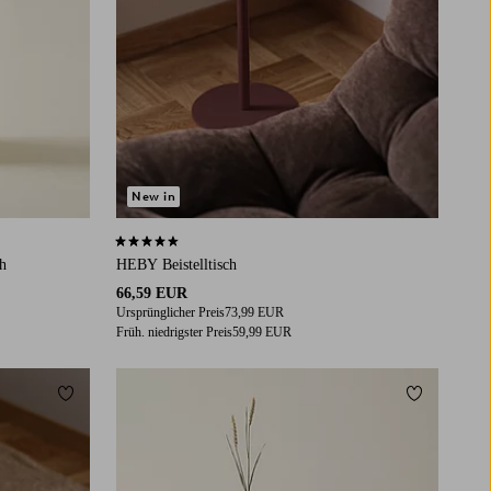
New in
4,7 basierend auf 31 Bewertungen
ch
HEBY Beistelltisch
66,59 EUR
Ursprünglicher Preis
73,99 EUR
Früh. niedrigster Preis
59,99 EUR
Zu Favoriten hinzufügen
Zu Favorit