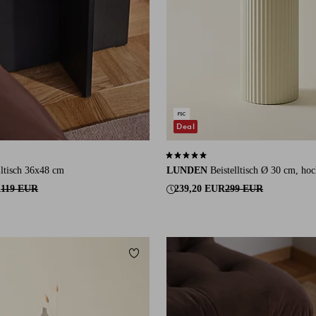
Deal
 auf 15 Bewertungen
4,9 basierend auf 20 Bewertungen
ltisch 36x48 cm
LUNDEN
Beistelltisch Ø 30 cm, ho
R
119 EUR
239,20 EUR
299 EUR
ügen
Zu Favoriten hinzufügen