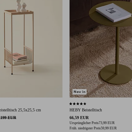
New in
auf 5 Bewertungen
4,7 basierend auf 31 Bewertungen
telltisch 25,5x25,5 cm
HEBY Beistelltisch
R
199 EUR
66,59 EUR
Ursprünglicher Preis
73,99 EUR
Früh. niedrigster Preis
59,99 EUR