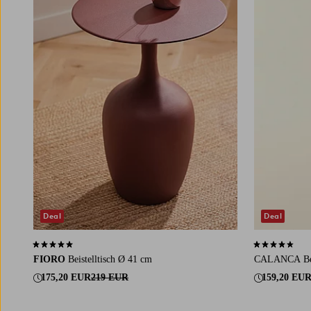
Deal
Deal
4,8 basierend auf 67 Bewertungen
4,6 basierend 
FIORO
Beistelltisch Ø 41 cm
CALANCA Beis
175,20 EUR
219 EUR
159,20 EU