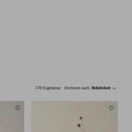
178 Ergebnisse
Sortieren nach:
Beliebtheit
Zu Favoriten hinzufügen
Zu Favorit