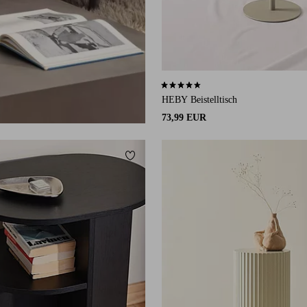
4,7 basierend auf 31 Bewertungen
HEBY Beistelltisch
73,99 EUR
ügen
Zu Favoriten hinzufügen