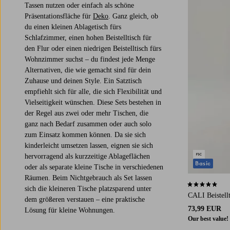
Tassen nutzen oder einfach als schöne
Präsentationsfläche für
Deko
. Ganz gleich, ob
du einen kleinen Ablagetisch fürs
Schlafzimmer, einen hohen Beistelltisch für
den Flur oder einen niedrigen Beistelltisch fürs
Wohnzimmer suchst – du findest jede Menge
Alternativen, die wie gemacht sind für dein
Zuhause und deinen Style. Ein Satztisch
empfiehlt sich für alle, die sich Flexibilität und
Vielseitigkeit wünschen. Diese Sets bestehen in
der Regel aus zwei oder mehr Tischen, die
ganz nach Bedarf zusammen oder auch solo
zum Einsatz kommen können. Da sie sich
kinderleicht umsetzen lassen, eignen sie sich
hervorragend als kurzzeitige Ablageflächen
Basic
oder als separate kleine Tische in verschiedenen
Räumen. Beim Nichtgebrauch als Set lassen
4,8 basierend
sich die kleineren Tische platzsparend unter
CALI Beistell
dem größeren verstauen – eine praktische
73,99 EUR
Lösung für kleine Wohnungen.
Our best value!