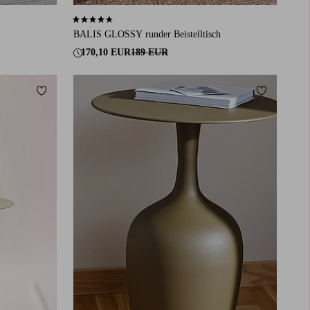
4,7 basierend auf 6 Bewertungen
BALIS GLOSSY runder Beistelltisch
170,10 EUR
189 EUR
Zu Favoriten hinzufügen
Zu Favorit