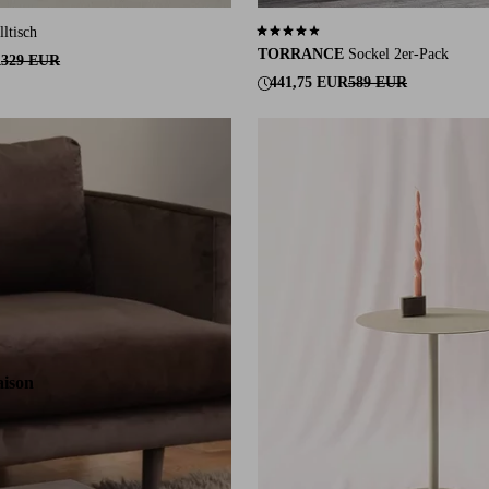
lltisch
4,1 basierend auf 10 Bewertungen
TORRANCE
Sockel 2er-Pack
R
329 EUR
441,75 EUR
589 EUR
aison