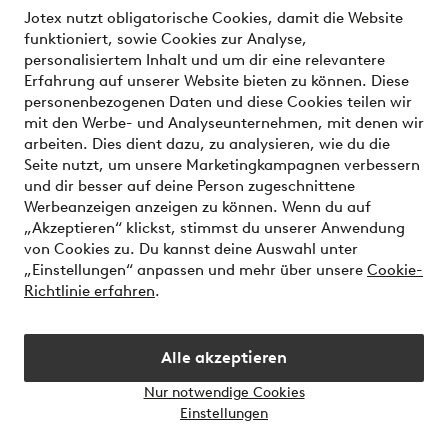
Jotex nutzt obligatorische Cookies, damit die Website
Angemeldet bleiben
funktioniert, sowie Cookies zur Analyse,
erinnere
personalisiertem Inhalt und um dir eine relevantere
dich
Erfahrung auf unserer Website bieten zu können. Diese
an
personenbezogenen Daten und diese Cookies teilen wir
mich
Neuer Kunde
mit den Werbe- und Analyseunternehmen, mit denen wir
-
arbeiten. Dies dient dazu, zu analysieren, wie du die
mehr
Seite nutzt, um unsere Marketingkampagnen verbessern
lesen
und dir besser auf deine Person zugeschnittene
Werbeanzeigen anzeigen zu können. Wenn du auf
„Akzeptieren“ klickst, stimmst du unserer Anwendung
von Cookies zu. Du kannst deine Auswahl unter
„Einstellungen“ anpassen und mehr über unsere
Cookie-
Richtlinie erfahren
.
Alle akzeptieren
Startseite
Nur notwendige Cookies
Einstellungen