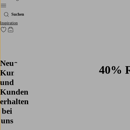
Ellos‘ Menü
Suchen
Inspiration
Zu den als Favoriten markierten Produkten gehen
Zum Warenkorb
Play
Neue
40% R
Kundinnen
und
Kunden
erhalten
bei
uns