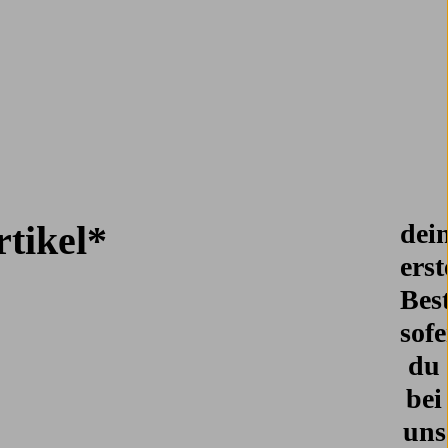
tikel*
dei
erst
Best
sof
du
bei
uns