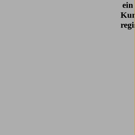
ein
Kun
regi