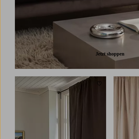
Jetzt shoppen
Zu Favoriten hinzuf
220
250
300
220
250
300