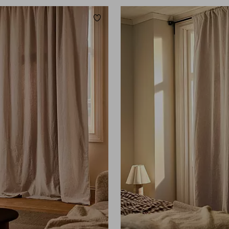
ügen
Zu Favoriten hinzufügen
220
250
300