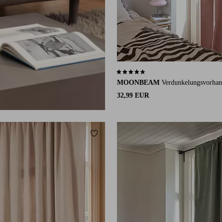
4,6 basierend auf 80 Bewertungen
MOONBEAM
Verdunkelungsvorha
32,99 EUR
ügen
Zu Favoriten hinzufügen
220
250
300