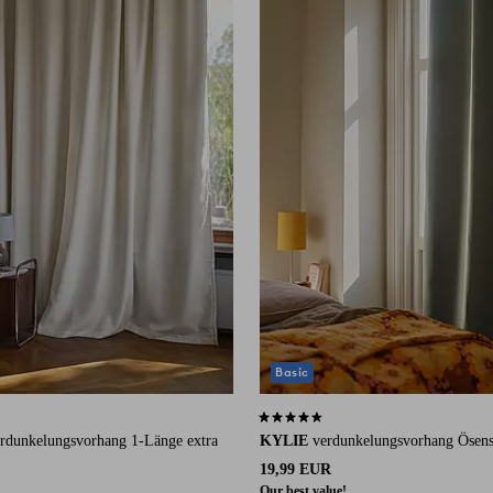
Basic
 auf 85 Bewertungen
4,5 basierend auf 693 Bewertungen
rdunkelungsvorhang 1-Länge extra
KYLIE
verdunkelungsvorhang Ösensc
19,99 EUR
Our best value!