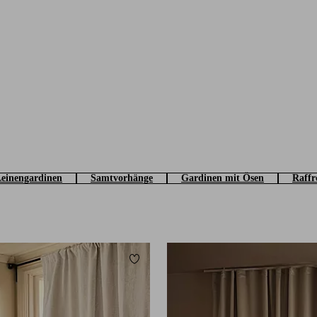
einengardinen
Samtvorhänge
Gardinen mit Ösen
Raffr
Zu Favoriten hinzufügen
220
250
300