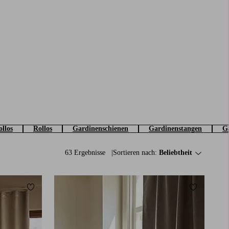
ollos
Rollos
Gardinenschienen
Gardinenstangen
G
63 Ergebnisse
Sortieren nach:
Beliebtheit
Zu Favoriten hinzufügen
Zu Favorit
160
220
250
300