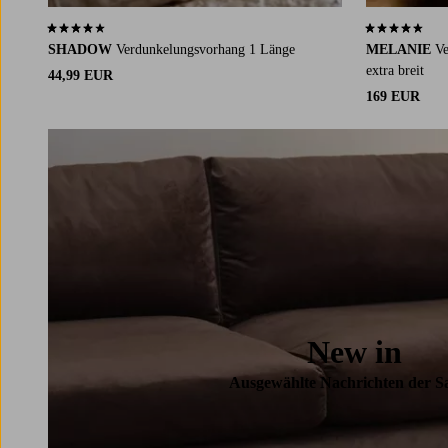
Alternative. Stimme deine
4,2 basierend auf 98 Bewertungen
4,4 basierend
Verdunkelungsvorhänge auf dein
Bett
ab.
SHADOW
Verdunkelungsvorhang 1 Länge
MELANIE
Ve
Entdecke unsere breite Auswahl an
extra breit
44,99 EUR
Verdunkelungsvorhängen für unterschiedliche
169 EUR
Stile und Zuhause, und bestelle schnell und
bequem online.
New in
Ausgewählte Nachrichten der S