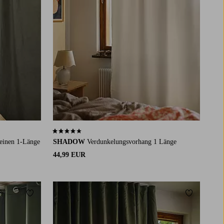
4,2 basierend auf 98 Bewertungen
einen 1-Länge
SHADOW
Verdunkelungsvorhang 1 Länge
44,99 EUR
Zu Favoriten hinzufügen
Zu Favorit
220
250
300