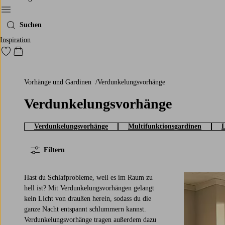
Ellos‘ Menü
Suchen
Inspiration
Zu den als Favoriten markierten Produkten gehen
Zum Warenkorb
Vorhänge und Gardinen
Verdunkelungsvorhänge
Verdunkelungsvorhänge
Verdunkelungsvorhänge
Multifunktionsgardinen
L
Filtern
Hast du Schlafprobleme, weil es im Raum zu
hell ist? Mit Verdunkelungsvorhängen gelangt
kein Licht von draußen herein, sodass du die
ganze Nacht entspannt schlummern kannst.
220
250
300
Verdunkelungsvorhänge tragen außerdem dazu