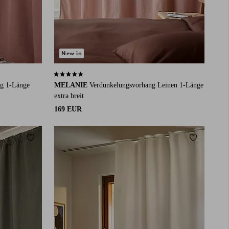
New in
4,4 basierend auf 83 Bewertungen
ng 1-Länge
MELANIE
Verdunkelungsvorhang Leinen 1-Länge
extra breit
169 EUR
Zu Favoriten hinzufügen
Zu Favorit
220
250
300