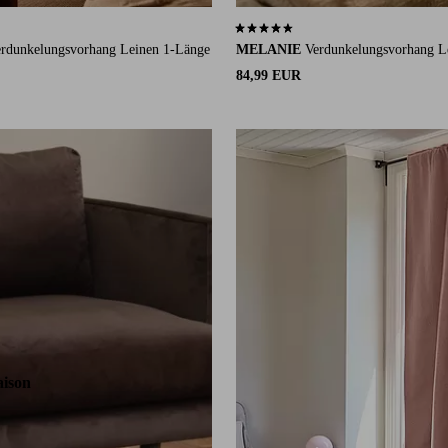
 auf 83 Bewertungen
4,4 basierend auf 159 Bewertungen
rdunkelungsvorhang Leinen 1-Länge
MELANIE
Verdunkelungsvorhang L
84,99 EUR
160
220
250
300
aison