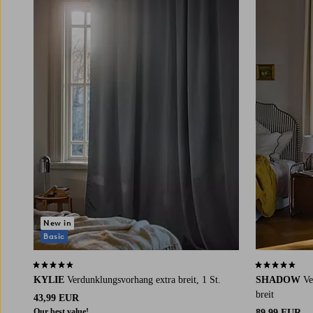
New in
Basic
4,3 basierend auf 510 Bewertungen
4,4 basierend
KYLIE
Verdunklungsvorhang extra breit, 1 St.
SHADOW
Ve
breit
43,99 EUR
Our best value!
89,99 EUR