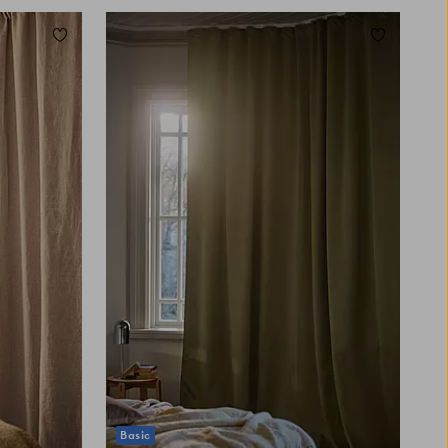
Zu Favoriten hinzufügen
Zu Favorit
220
250
300
Basic