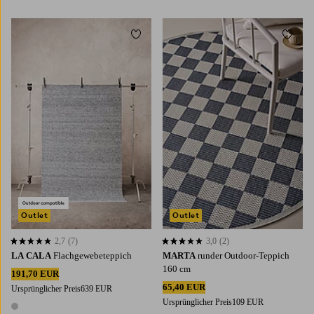
Zu Favoriten hinzufügen
Zu Fa
200X300
300X400
Outlet
Outlet
2,7
(7)
3,0
(2)
2,7 basierend auf 7 Bewertungen
3,0 basierend auf 2 Bewertungen
LA CALA
Flachgewebeteppich
MARTA
runder Outdoor-Teppich
160 cm
191,70 EUR
65,40 EUR
Ursprünglicher Preis
639 EUR
Ursprünglicher Preis
109 EUR
1 Farbe