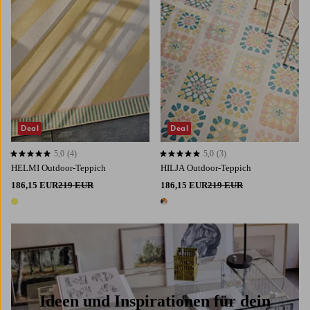
Deal
Deal
5,0
(4)
5,0
(3)
5,0 basierend auf 4 Bewertungen
5,0 basierend auf 3 Bewertungen
HELMI Outdoor-Teppich
HILJA Outdoor-Teppich
186,15 EUR
219 EUR
186,15 EUR
219 EUR
1 Farbe
1 Farbe
Ideen und Inspirationen für dein