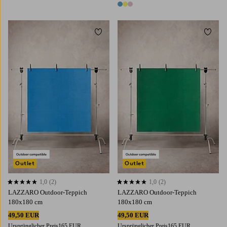
3 Farben
Zu Favoriten hinzufügen
Zu Fa
Outlet
Outlet
1,0
(2)
1,0
(2)
1,0 basierend auf 2 Bewertungen
1,0 basierend auf 2 Bewertungen
LAZZARO Outdoor-Teppich
LAZZARO Outdoor-Teppich
180x180 cm
180x180 cm
49,50 EUR
49,50 EUR
Ursprünglicher Preis
165 EUR
Ursprünglicher Preis
165 EUR