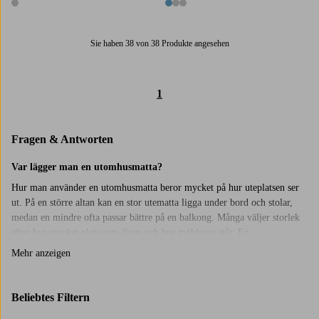
1 Farbe
3 Farben
Sie haben 38 von 38 Produkte angesehen
1
Fragen & Antworten
Var lägger man en utomhusmatta?
Hur man använder en utomhusmatta beror mycket på hur uteplatsen ser
ut. På en större altan kan en stor utematta ligga under bord och stolar,
medan en mindre ofta passar bättre på en balkong. Många väljer storlek
efter hur mycket plats som finns och hur möblerna står. En
utomhusmatta placeras ofta där man sitter eller rör sig mest, till exempel
Mehr anzeigen
under en sittgrupp eller vid ett
utematbord
. Vissa väljer att ha den på
samma plats hela tiden, andra flyttar runt den beroende på hur uteplatsen
används.
Beliebtes Filtern
Hur tänker man kring storlek?