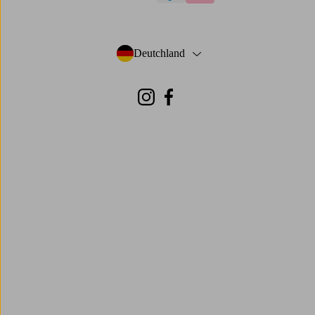
visa
mastercard
paypal
klarna
Deutchland
- Land auswählen
Instagram
Facebook