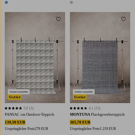
1 Farbe
1 Farbe
Zu Favoriten hinzufügen
Zu Fa
140X200
200X290
200X300
300X400
Outlet
Outlet
5,0
(3)
4,1
(15)
5,0 basierend auf 3 Bewertungen
4,1 basierend auf 15 Bewertungen
PANSAC cm Outdoor-Teppich
MONTUNA
Flachgewebeteppich
139,50 EUR
365,70 EUR
Ursprünglicher Preis
279 EUR
Ursprünglicher Preis
1.219 EUR