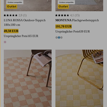
Outlet
Outlet
2,0
(1)
4,1
(15)
2,0 basierend auf 1 Bewertungen
4,1 basierend auf 15 Bewertungen
LUNA ROSSA Outdoor-Teppich
MONTUNA
Flachgewebeteppich
180x180 cm
191,70 EUR
49,50 EUR
Ursprünglicher Preis
639 EUR
Ursprünglicher Preis
165 EUR
3 Farben
1 Farbe
Zu Favoriten hinzufügen
Zu Fa