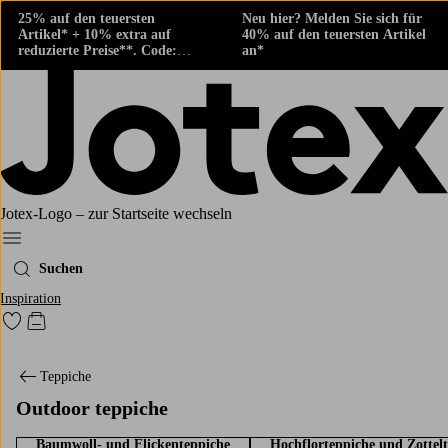
25% auf den teuersten
Neu hier? Melden Sie sich für
Artikel* + 10% extra auf
40% auf den teuersten Artikel
reduzierte Preise**. Code:
an*
424882
Jotex-Logo – zur Startseite wechseln
Ellos‘ Menü
Suchen
Inspiration
Zu den als Favoriten markierten Produkten gehen
Zum Warenkorb
Teppiche
Outdoor teppiche
Baumwoll- und Flickenteppiche
Hochflorteppiche und Zottel