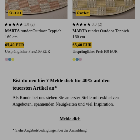
Outlet
Outlet
3,0
(2)
3,0
(2)
3,0 basierend auf 2 Bewertungen
3,0 basierend auf 2 Bewertungen
MARTA
runder Outdoor-Teppich
MARTA
runder Outdoor-Teppich
160 cm
160 cm
65,40 EUR
65,40 EUR
Ursprünglicher Preis
109 EUR
Ursprünglicher Preis
109 EUR
3 Farben
3 Farben
Bist du neu hier? Melde dich für 40% auf den
teuersten Artikel an*
Als Kunde bei uns stehen Sie an erster Stelle mit exklusiven
Angeboten, spannenden Neuigkeiten und viel Inspiration.
Melde dich
* Siehe Angebotsbedingungen bei der Anmeldung