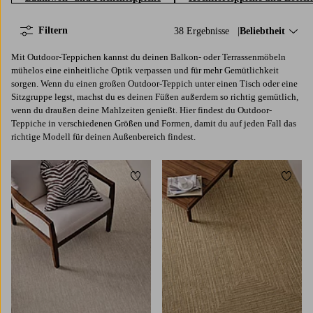
Filtern
38 Ergebnisse
Sortieren nach:
Beliebtheit
Mit Outdoor-Teppichen kannst du deinen Balkon- oder Terrassenmöbeln
mühelos eine einheitliche Optik verpassen und für mehr Gemütlichkeit
sorgen. Wenn du einen großen Outdoor-Teppich unter einen Tisch oder eine
Sitzgruppe legst, machst du es deinen Füßen außerdem so richtig gemütlich,
wenn du draußen deine Mahlzeiten genießt. Hier findest du Outdoor-
Teppiche in verschiedenen Größen und Formen, damit du auf jeden Fall das
richtige Modell für deinen Außenbereich findest.
Zu Favoriten hinzufügen
Zu Fa
80X150
160X230
200X300
80X150
160X230
200X290