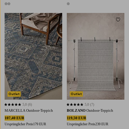
2 Farben
1 Farbe
Zu Favoriten hinzufügen
Zu Fa
160X230
200X300
160X230
200X290
Outlet
Outlet
5,0
(6)
5,0
(7)
5,0 basierend auf 6 Bewertungen
5,0 basierend auf 7 Bewertungen
MARCELLA Outdoor-Teppich
BOLZANO
Outdoor-Teppich
107,40 EUR
119,50 EUR
Ursprünglicher Preis
179 EUR
Ursprünglicher Preis
239 EUR