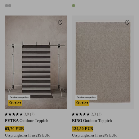
2 Farben
1 Farbe
Zu Favoriten hinzufügen
Zu Fa
80X150
160X230
160X230
200X290
Outlet
Outlet
3,9
(7)
2,3
(3)
3,9 basierend auf 7 Bewertungen
2,3 basierend auf 3 Bewertungen
PETRA
Outdoor-Teppich
RINO
Outdoor-Teppich
65,70 EUR
124,50 EUR
Ursprünglicher Preis
219 EUR
Ursprünglicher Preis
249 EUR