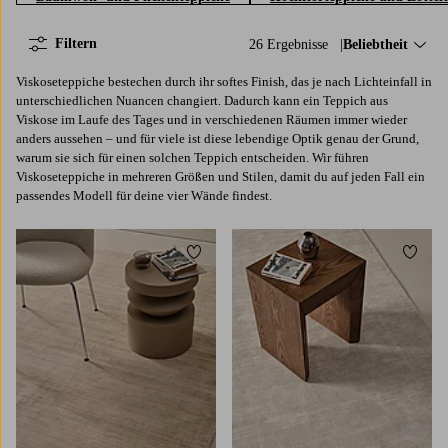
Filtern
26 Ergebnisse
Sortieren nach:
Beliebtheit
Viskoseteppiche bestechen durch ihr softes Finish, das je nach Lichteinfall in
unterschiedlichen Nuancen changiert. Dadurch kann ein Teppich aus
Viskose im Laufe des Tages und in verschiedenen Räumen immer wieder
anders aussehen ‒ und für viele ist diese lebendige Optik genau der Grund,
warum sie sich für einen solchen Teppich entscheiden. Wir führen
Viskoseteppiche in mehreren Größen und Stilen, damit du auf jeden Fall ein
passendes Modell für deine vier Wände findest.
Zu Favoriten hinzufügen
Zu Fa
80X250
160X230
200X300
300X400
80X250
160X230
200X300
300X400