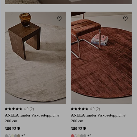
Zu Favoriten hinzufügen
Zu Fa
4,0
(2)
4,0
(2)
4,0 basierend auf 2 Bewertungen
4,0 basierend auf 2 Bewertungen
ANELA
runder Viskoseteppich ø
ANELA
runder Viskoseteppich ø
200 cm
200 cm
389 EUR
389 EUR
+2
+2