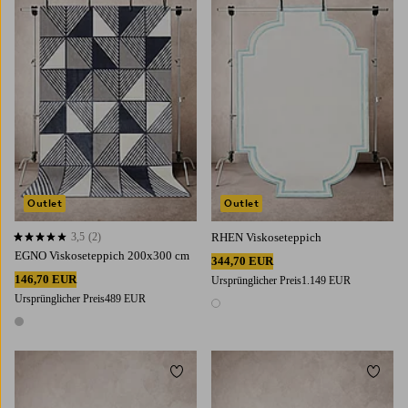
Outlet
Outlet
3,5
(2)
RHEN Viskoseteppich
3,5 basierend auf 2 Bewertungen
EGNO Viskoseteppich 200x300 cm
344,70 EUR
146,70 EUR
Ursprünglicher Preis
1.149 EUR
Ursprünglicher Preis
489 EUR
1 Farbe
1 Farbe
Zu Favoriten hinzufügen
Zu Fa