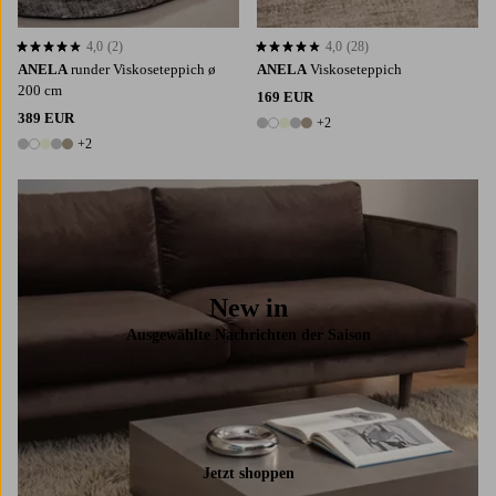
4,0
(2)
4,0
(28)
4,0 basierend auf 2 Bewertungen
4,0 basierend auf 28 Bewertungen
ANELA
runder Viskoseteppich ø
ANELA
Viskoseteppich
200 cm
169 EUR
389 EUR
+2
7 Farben
+2
7 Farben
New in
Ausgewählte Nachrichten der Saison
Jetzt shoppen