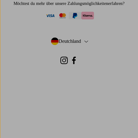
Möchtest du mehr über
unsere Zahlungsmöglichkeiten
erfahren?
visa
mastercard
paypal
klarna
Deutchland
- Land auswählen
Instagram
Facebook