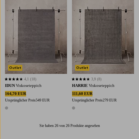
160X230
200X300
160X230
200X300
Outlet
Outlet
4,1
(18)
3,9
(8)
4,1 basierend auf 18 Bewertungen
3,9 basierend auf 8 Bewertungen
IDUN
Viskoseteppich
HARRIE
Viskoseteppich
164,70 EUR
111,60 EUR
Ursprünglicher Preis
549 EUR
Ursprünglicher Preis
279 EUR
1 Farbe
1 Farbe
Sie haben 26 von 26 Produkte angesehen