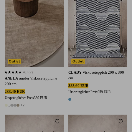
Outlet
Outlet
4,0
(2)
CLADY
Viskoseteppich 200 x 300
4,0 basierend auf 2 Bewertungen
cm
ANELA
runder Viskoseteppich ø
200 cm
383,60 EUR
233,40 EUR
Ursprünglicher Preis
959 EUR
Ursprünglicher Preis
389 EUR
1 Farbe
+2
7 Farben
Zu Favoriten hinzufügen
Zu Fa