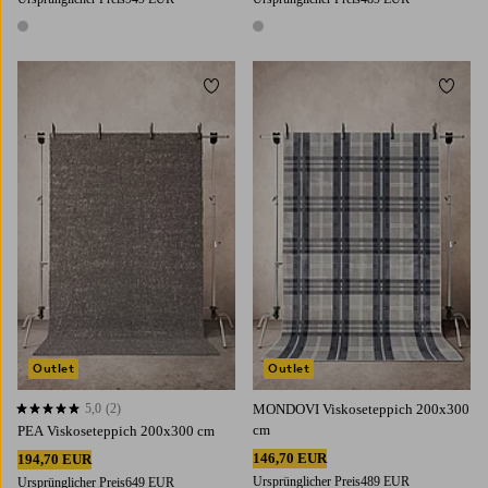
1 Farbe
1 Farbe
Zu Favoriten hinzufügen
Zu Fa
Outlet
Outlet
5,0
(2)
MONDOVI Viskoseteppich 200x300
5,0 basierend auf 2 Bewertungen
cm
PEA Viskoseteppich 200x300 cm
146,70 EUR
194,70 EUR
Ursprünglicher Preis
489 EUR
Ursprünglicher Preis
649 EUR