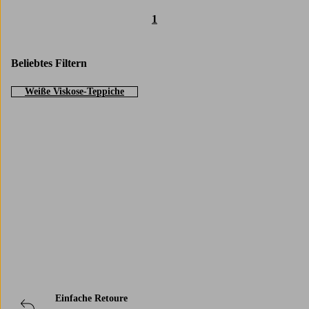
1
Beliebtes Filtern
Weiße Viskose-Teppiche
Trustpilot
Einfache Retoure