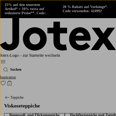
25% auf den teuersten
20 % Rabatt auf Vorhänge*.
Artikel* + 10% extra auf
Code verwenden: 424992
reduzierte Preise**. Code:
424882
Jotex-Logo – zur Startseite wechseln
Ellos‘ Menü
Suchen
Inspiration
Zu den als Favoriten markierten Produkten gehen
Zum Warenkorb
Teppiche
Viskoseteppiche
Baumwoll- und Flickenteppiche
Hochflorteppiche und Zottel