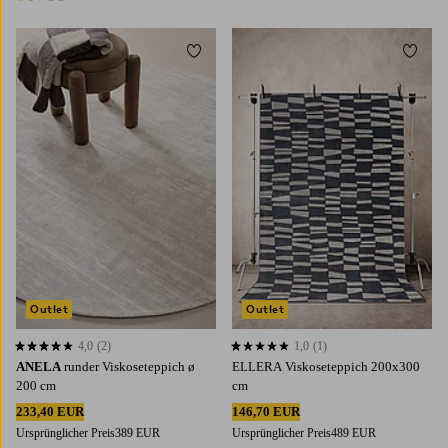
7 Farben
Zu Favoriten hinzufügen
Zu Fa
Outlet
Outlet
4,0
(2)
1,0
(1)
4,0 basierend auf 2 Bewertungen
1,0 basierend auf 1 Bewertungen
ANELA
runder Viskoseteppich ø
ELLERA Viskoseteppich 200x300
200 cm
cm
233,40 EUR
146,70 EUR
Ursprünglicher Preis
389 EUR
Ursprünglicher Preis
489 EUR