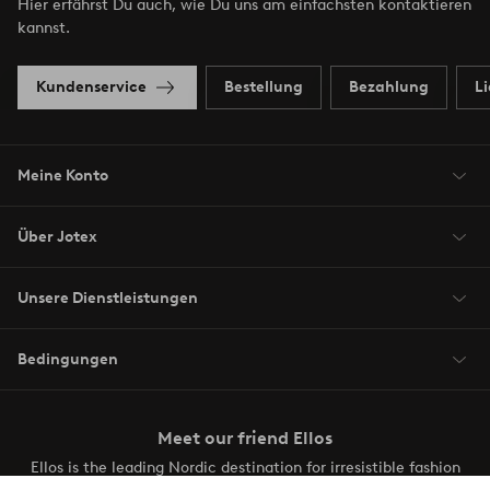
Hier erfährst Du auch, wie Du uns am einfachsten kontaktieren
kannst.
Kundenservice
Bestellung
Bezahlung
L
Meine Konto
Über Jotex
Unsere Dienstleistungen
Bedingungen
Meet our friend Ellos
Ellos is the leading Nordic destination for irresistible fashion