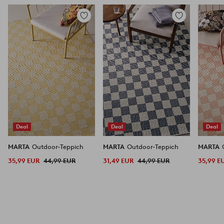
Zu
Zu
Favoriten
Favoriten
hinzufügen
hinzufügen
Deal
Deal
Deal
MARTA
Outdoor-Teppich
MARTA
Outdoor-Teppich
MARTA
35,99 EUR
44,99 EUR
31,49 EUR
44,99 EUR
35,99 E