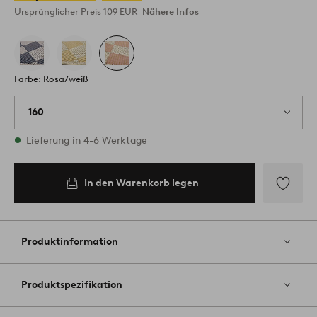
Ursprünglicher Preis
109 EUR
Nähere Infos
Farbe: Rosa/weiß
160
Vorrätig
Lieferung in 4-6 Werktage
In den Warenkorb legen
In den
Warenkorb
legen
Zu
Favoriten
hinzufüg
Produktinformation
Produktspezifikation