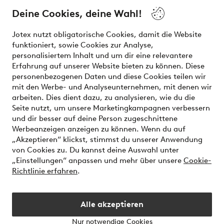
and beauty. Discover a vast, modern selection of items and
the latest trends, curated to make finding your next look
Deine Cookies, deine Wahl!
effortless. It’s all here.
Jotex nutzt obligatorische Cookies, damit die Website
Visit Ellos
funktioniert, sowie Cookies zur Analyse,
personalisiertem Inhalt und um dir eine relevantere
Erfahrung auf unserer Website bieten zu können. Diese
personenbezogenen Daten und diese Cookies teilen wir
mit den Werbe- und Analyseunternehmen, mit denen wir
Sichere Zahlungen - Jetzt bezahlen oder aufteilen
arbeiten. Dies dient dazu, zu analysieren, wie du die
Seite nutzt, um unsere Marketingkampagnen verbessern
Möchtest du mehr über
unsere
und dir besser auf deine Person zugeschnittene
Zahlungsmöglichkeiten
erfahren?
Werbeanzeigen anzeigen zu können. Wenn du auf
„Akzeptieren“ klickst, stimmst du unserer Anwendung
von Cookies zu. Du kannst deine Auswahl unter
„Einstellungen“ anpassen und mehr über unsere
Cookie-
Richtlinie erfahren
.
Deutschland - Land auswählen
Alle akzeptieren
Instagram
Facebook
Nur notwendige Cookies