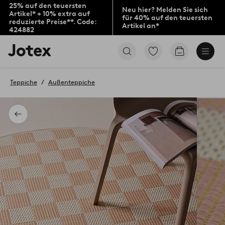
25% auf den teuersten
Neu hier? Melden Sie sich
Artikel* + 10% extra auf
für 40% auf den teuersten
reduzierte Preise**. Code:
Artikel an*
424882
Jotex-
Zu
Zum
Logo
den
Warenkorb
–
als
zur
Favoriten
Teppiche
Außenteppiche
Startseite
markierten
wechseln
Produkten
gehen
Zurück