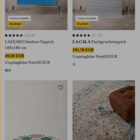
Outlet
Outlet
1,0
(2)
2,7
(7)
1,0 basierend auf 2 Bewertungen
2,7 basierend auf 7 Bewertungen
LAZZARO Outdoor-Teppich
LA CALA
Flachgewebeteppich
180x180 cm
191,70 EUR
49,50 EUR
Ursprünglicher Preis
639 EUR
Ursprünglicher Preis
165 EUR
1 Farbe
2 Farben
Zu Favoriten hinzufügen
Zu Fa
160X230
200X300