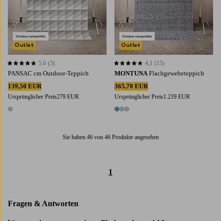
Outlet
Outlet
5,0
(3)
4,1
(15)
5,0 basierend auf 3 Bewertungen
4,1 basierend auf 15 Bewertungen
PANSAC cm Outdoor-Teppich
MONTUNA
Flachgewebeteppich
139,50 EUR
365,70 EUR
Ursprünglicher Preis
279 EUR
Ursprünglicher Preis
1.219 EUR
1 Farbe
3 Farben
Sie haben 46 von 46 Produkte angesehen
1
Fragen & Antworten