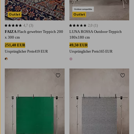
Outlet
Outlet
4,7
(3)
2,0
(1)
4,7 basierend auf 3 Bewertungen
2,0 basierend auf 1 Bewertungen
FAIZA
Flach gewebter Teppich 200
LUNA ROSSA Outdoor-Teppich
x 300 cm
180x180 cm
251,40 EUR
49,50 EUR
Ursprünglicher Preis
419 EUR
Ursprünglicher Preis
165 EUR
1 Farbe
1 Farbe
Zu Favoriten hinzufügen
Zu Fa
200X300
300X400