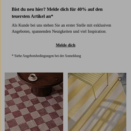
Bist du neu hier? Melde dich für 40% auf den
teuersten Artikel an*
Als Kunde bei uns stehen Sie an erster Stelle mit exklusiven
Angeboten, spannenden Neuigkeiten und viel Inspiration.
Melde dich
* Siehe Angebotsbedingungen bei der Anmeldung
Zu Favoriten hinzufügen
Zu Fa
80X150
80X250
160X230
200X300
80X150
160X230
200X290