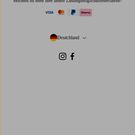
Möchtest du mehr über
unsere Zahlungsmöglichkeiten
erfahren?
visa
mastercard
paypal
klarna
Deutchland
- Land auswählen
Instagram
Facebook