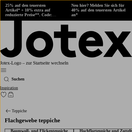
25% auf den teuersten
Neu hier? Melden Sie sich für
Artikel* + 10% extra auf
40% auf den teuersten Artikel
reduzierte Preise**. Code:
an*
424882
Jotex-Logo – zur Startseite wechseln
Ellos‘ Menü
Suchen
Inspiration
Zu den als Favoriten markierten Produkten gehen
Zum Warenkorb
Teppiche
Flachgewebe teppiche
Baumwoll- und Flickenteppiche
Hochflorteppiche und Zottel