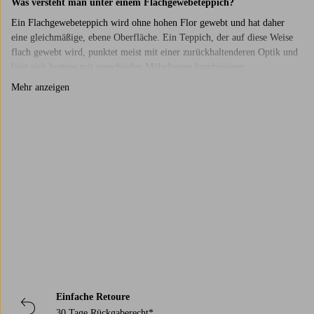
Was versteht man unter einem Flachgewebeteppich?
Ein Flachgewebeteppich wird ohne hohen Flor gewebt und hat daher
eine gleichmäßige, ebene Oberfläche. Ein Teppich, der auf diese Weise
flach gewebt wird, punktet meist mit einer zurückhaltenderen Optik und
lässt sich bestens mit verschieden Möbeltypen kombinieren.
Flachgewebeteppiche empfehlen sich in der Regel für Räume, für die ein
Mehr anzeigen
unkomplizierter Teppich gesucht wird, der sich problemlos in die
Einrichtung einfügt. Mit seiner gleichmäßigen Oberfläche ist ein solcher
Teppich ideal für Räume, in denen man sich viel bewegt und für die man
sich außerdem einen ruhigen, reduzierten Look wünscht.
Trustpilot
Welche Größe sollte mein Flachgewebeteppich haben?
Bei der Wahl der Größe eines Flachgewebeteppichs geht man am besten
von der Nutzung des Raums aus. Ein großer Teppich kann als
Umrahmung für eine Sitzgruppe dienen, ein kleineres Modell bringt
frischen Wind in schmalere Bereiche. Die richtige Größe sorgt für
Ausgewogenheit im Raum. Überlege, wo der Teppich liegen soll und wie
der Raum im Übrigen beschaffen ist. Soll sich der Teppich nahtlos
einfügen, oder soll er sich gegenüber der vorhandenen Einrichtung
behaupten? Wir führen Flachgewebeteppiche in verschiedenen Formaten
Einfache Retoure
und Styles, sodass du dir ein Design aussuchen kannst, das genau zu dir
30 Tage Rückgaberecht*