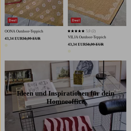
Deal
Deal
OONA Outdoor-Teppich
5,0
(2)
5,0 basierend auf 2 Bewertungen
VILJA Outdoor-Teppich
43,34 EUR
50,99 EUR
43,34 EUR
50,99 EUR
1 Farbe
1 Farbe
Ideen und Inspirationen für dein
Homoeoffice