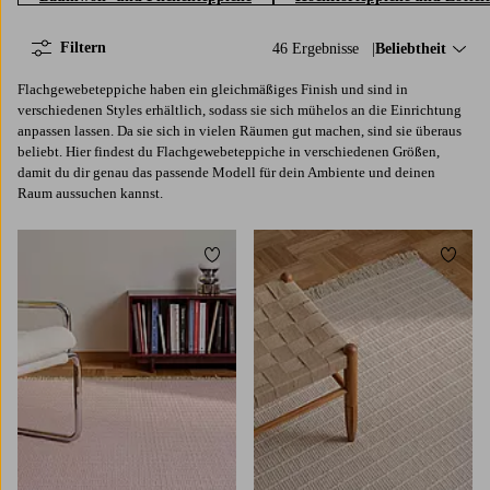
Filtern
46 Ergebnisse
Sortieren nach:
Beliebtheit
Flachgewebeteppiche haben ein gleichmäßiges Finish und sind in
verschiedenen Styles erhältlich, sodass sie sich mühelos an die Einrichtung
anpassen lassen. Da sie sich in vielen Räumen gut machen, sind sie überaus
beliebt. Hier findest du Flachgewebeteppiche in verschiedenen Größen,
damit du dir genau das passende Modell für dein Ambiente und deinen
Raum aussuchen kannst.
Zu Favoriten hinzufügen
Zu Fa
80X150
160X230
200X300
80X150
160X230
200X300