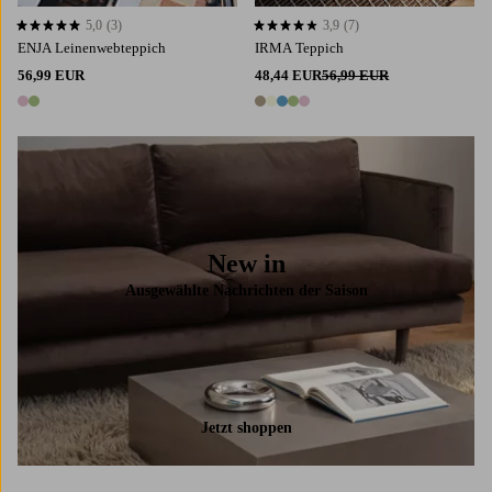
5,0
(3)
3,9
(7)
5,0 basierend auf 3 Bewertungen
3,9 basierend auf 7 Bewertungen
ENJA Leinenwebteppich
IRMA Teppich
56,99 EUR
48,44 EUR
56,99 EUR
2 Farben
5 Farben
New in
Ausgewählte Nachrichten der Saison
Jetzt shoppen