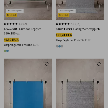
Outlet
Outlet
1,0
(2)
4,1
(15)
1,0 basierend auf 2 Bewertungen
4,1 basierend auf 15 Bewertungen
LAZZARO Outdoor-Teppich
MONTUNA
Flachgewebeteppich
180x180 cm
191,70 EUR
49,50 EUR
Ursprünglicher Preis
639 EUR
Ursprünglicher Preis
165 EUR
3 Farben
2 Farben
Zu Favoriten hinzufügen
Zu Fa
200X300
300X400