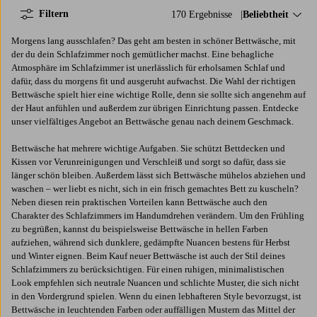
Filtern
170 Ergebnisse
Sortieren nach:
Beliebtheit
Morgens lang ausschlafen? Das geht am besten in schöner Bettwäsche, mit
der du dein Schlafzimmer noch gemütlicher machst. Eine behagliche
Atmosphäre im Schlafzimmer ist unerlässlich für erholsamen Schlaf und
dafür, dass du morgens fit und ausgeruht aufwachst. Die Wahl der richtigen
Bettwäsche spielt hier eine wichtige Rolle, denn sie sollte sich angenehm auf
der Haut anfühlen und außerdem zur übrigen Einrichtung passen. Entdecke
unser vielfältiges Angebot an Bettwäsche genau nach deinem Geschmack.
Bettwäsche hat mehrere wichtige Aufgaben. Sie schützt Bettdecken und
Kissen vor Verunreinigungen und Verschleiß und sorgt so dafür, dass sie
länger schön bleiben. Außerdem lässt sich Bettwäsche mühelos abziehen und
waschen – wer liebt es nicht, sich in ein frisch gemachtes Bett zu kuscheln?
Neben diesen rein praktischen Vorteilen kann Bettwäsche auch den
Charakter des Schlafzimmers im Handumdrehen verändern. Um den Frühling
zu begrüßen, kannst du beispielsweise Bettwäsche in hellen Farben
aufziehen, während sich dunklere, gedämpfte Nuancen bestens für Herbst
und Winter eignen. Beim Kauf neuer Bettwäsche ist auch der Stil deines
Schlafzimmers zu berücksichtigen. Für einen ruhigen, minimalistischen
Look empfehlen sich neutrale Nuancen und schlichte Muster, die sich nicht
in den Vordergrund spielen. Wenn du einen lebhafteren Style bevorzugst, ist
Bettwäsche in leuchtenden Farben oder auffälligen Mustern das Mittel der