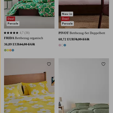
New in
Deal
Deal
Percale
Percale
4,7
(36)
PIVOT
Bettbezug-Set Doppelbett
4,7 basierend auf 36 Bewertungen
FRIDA
Bettbezug organisch
68,72 EUR
78,99 EUR
36,89 EUR
44,99 EUR
3 Farben
4 Farben
Zu Favoriten hinzufügen
Zu Fa
220X210
240X220
140X200
200X220