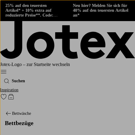
25% auf den teuersten
Neu hier? Melden Sie sich für
Artikel* + 10% extra auf
40% auf den teuersten Artikel
reduzierte Preise**. Code:
an*
424882
Jotex-Logo – zur Startseite wechseln
Ellos‘ Menü
Suchen
Inspiration
Zu den als Favoriten markierten Produkten gehen
Zum Warenkorb
Bettwäsche
Bettbezüge