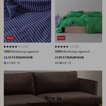
Deal
Deal
4,3
(35)
4,3
(35)
4,3 basierend auf 35 Bewertungen
4,3 basierend auf 35 Bewertungen
SIMA
Bettbezug organisch
SIMA
Bettbezug organisch
24,59 EUR
29,99 EUR
23,09 EUR
29,99 EUR
+6
+6
11 Farben
11 Farben
New in
Ausgewählte Nachrichten der Saison