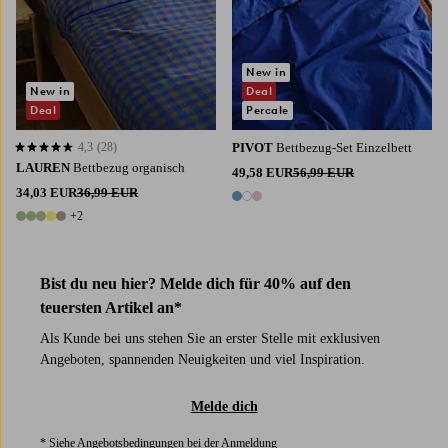
New in
New in
Deal
Deal
Percale
4,3
(28)
PIVOT
Bettbezug-Set Einzelbett
4,3 basierend auf 28 Bewertungen
LAUREN
Bettbezug organisch
49,58 EUR
56,99 EUR
34,03 EUR
36,99 EUR
3 Farben
+2
7 Farben
Bist du neu hier? Melde dich für 40% auf den
teuersten Artikel an*
Als Kunde bei uns stehen Sie an erster Stelle mit exklusiven
Angeboten, spannenden Neuigkeiten und viel Inspiration.
Melde dich
* Siehe Angebotsbedingungen bei der Anmeldung