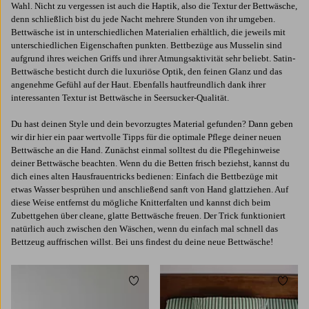
Wahl. Nicht zu vergessen ist auch die Haptik, also die Textur der Bettwäsche,
denn schließlich bist du jede Nacht mehrere Stunden von ihr umgeben.
Bettwäsche ist in unterschiedlichen Materialien erhältlich, die jeweils mit
unterschiedlichen Eigenschaften punkten. Bettbezüge aus Musselin sind
aufgrund ihres weichen Griffs und ihrer Atmungsaktivität sehr beliebt. Satin-
Bettwäsche besticht durch die luxuriöse Optik, den feinen Glanz und das
angenehme Gefühl auf der Haut. Ebenfalls hautfreundlich dank ihrer
interessanten Textur ist Bettwäsche in Seersucker-Qualität.
Du hast deinen Style und dein bevorzugtes Material gefunden? Dann geben
wir dir hier ein paar wertvolle Tipps für die optimale Pflege deiner neuen
Bettwäsche an die Hand. Zunächst einmal solltest du die Pflegehinweise
deiner Bettwäsche beachten. Wenn du die Betten frisch beziehst, kannst du
dich eines alten Hausfrauentricks bedienen: Einfach die Bettbezüge mit
etwas Wasser besprühen und anschließend sanft von Hand glattziehen. Auf
diese Weise entfernst du mögliche Knitterfalten und kannst dich beim
Zubettgehen über cleane, glatte Bettwäsche freuen. Der Trick funktioniert
natürlich auch zwischen den Wäschen, wenn du einfach mal schnell das
Bettzeug auffrischen willst. Bei uns findest du deine neue Bettwäsche!
Zu Favoriten hinzufügen
Zu Fa