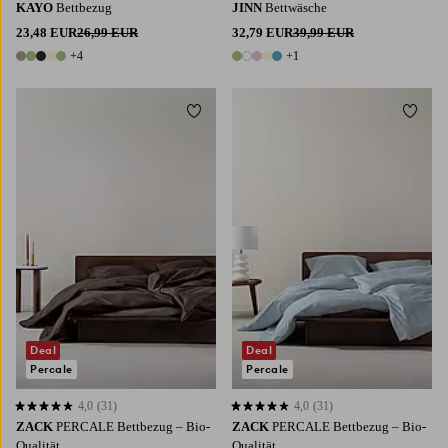
KAYO
Bettbezug
JINN
Bettwäsche
23,48 EUR
26,99 EUR
32,79 EUR
39,99 EUR
+4
+1
9 Farben
6 Farben
Zu Favoriten hinzufügen
Zu Fa
140X200
200X220
140X200
200X220
Deal
Deal
Percale
Percale
4,0
(31)
4,0
(31)
4,0 basierend auf 31 Bewertungen
4,0 basierend auf 31 Bewertungen
ZACK
PERCALE Bettbezug ‒ Bio-
ZACK
PERCALE Bettbezug ‒ Bio-
Qualität
Qualität