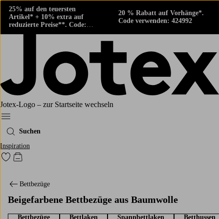
25% auf den teuersten
20 % Rabatt auf Vorhänge*.
Artikel* + 10% extra auf
Code verwenden: 424992
reduzierte Preise**. Code:
424882
Jotex-Logo – zur Startseite wechseln
Ellos‘ Menü
Suchen
Inspiration
Zu den als Favoriten markierten Produkten gehen
Zum Warenkorb
Bettbezüge
Beigefarbene Bettbezüge aus Baumwolle
Bettbezüge
Bettlaken
Spannbettlaken
Betthussen