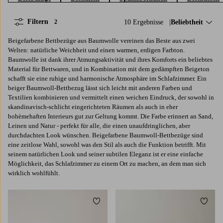
Filtern
10 Ergebnisse
Sortieren nach:
Beliebtheit
2
Beigefarbene Bettbezüge aus Baumwolle vereinen das Beste aus zwei
Welten: natürliche Weichheit und einen warmen, erdigen Farbton.
Baumwolle ist dank ihrer Atmungsaktivität und ihres Komforts ein beliebtes
Material für Bettwaren, und in Kombination mit dem gedämpften Beigeton
schafft sie eine ruhige und harmonische Atmosphäre im Schlafzimmer. Ein
beiger Baumwoll-Bettbezug lässt sich leicht mit anderen Farben und
Textilien kombinieren und vermittelt einen weichen Eindruck, der sowohl in
skandinavisch-schlicht eingerichteten Räumen als auch in eher
bohèmehaften Interieurs gut zur Geltung kommt. Die Farbe erinnert an Sand,
Leinen und Natur - perfekt für alle, die einen unaufdringlichen, aber
durchdachten Look wünschen. Beigefarbene Baumwoll-Bettbezüge sind
eine zeitlose Wahl, sowohl was den Stil als auch die Funktion betrifft. Mit
seinem natürlichen Look und seiner subtilen Eleganz ist er eine einfache
Möglichkeit, das Schlafzimmer zu einem Ort zu machen, an dem man sich
wirklich wohlfühlt.
Zu Favoriten hinzufügen
Zu Fa
140X200
200X220
140X200
200X220