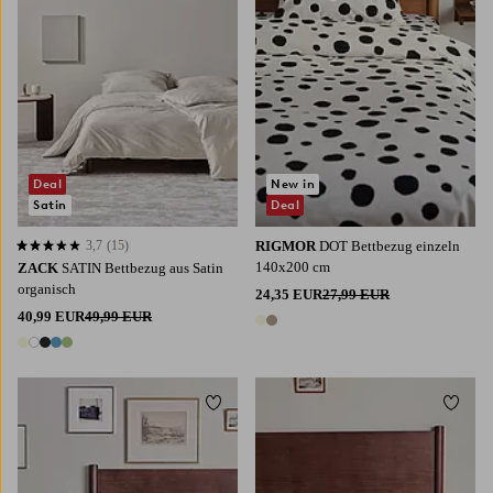
Deal
New in
Satin
Deal
3,7
(15)
RIGMOR
DOT Bettbezug einzeln
3,7 basierend auf 15 Bewertungen
140x200 cm
ZACK
SATIN Bettbezug aus Satin
organisch
24,35 EUR
27,99 EUR
40,99 EUR
49,99 EUR
2 Farben
5 Farben
Zu Favoriten hinzufügen
Zu Fa
140X200
200X220
140X200
200X220