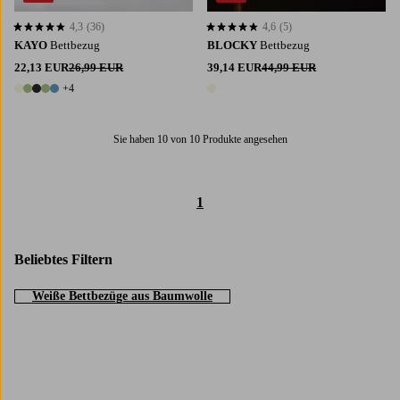
4,3
(36)
4,6
(5)
4,3 basierend auf 36 Bewertungen
4,6 basierend auf 5 Bewertungen
KAYO
Bettbezug
BLOCKY
Bettbezug
22,13 EUR
26,99 EUR
39,14 EUR
44,99 EUR
+4
9 Farben
1 Farbe
Sie haben 10 von 10 Produkte angesehen
1
Beliebtes Filtern
Weiße Bettbezüge aus Baumwolle
Trustpilot