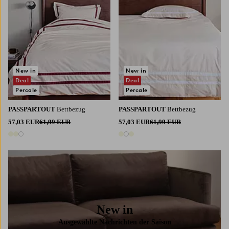
New in
New in
Deal
Deal
Percale
Percale
PASSPARTOUT
Bettbezug
PASSPARTOUT
Bettbezug
57,03 EUR
61,99 EUR
57,03 EUR
61,99 EUR
3 Farben
3 Farben
New in
Ausgewählte Nachrichten der Saison