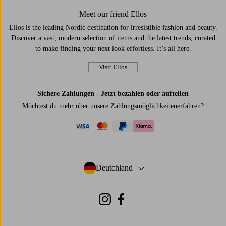
Meet our friend Ellos
Ellos is the leading Nordic destination for irresistible fashion and beauty.
Discover a vast, modern selection of items and the latest trends, curated
to make finding your next look effortless. It’s all here.
Visit Ellos
Sichere Zahlungen - Jetzt bezahlen oder aufteilen
Möchtest du mehr über
unsere Zahlungsmöglichkeiten
erfahren?
visa
mastercard
paypal
klarna
Deutchland
- Land auswählen
Instagram
Facebook