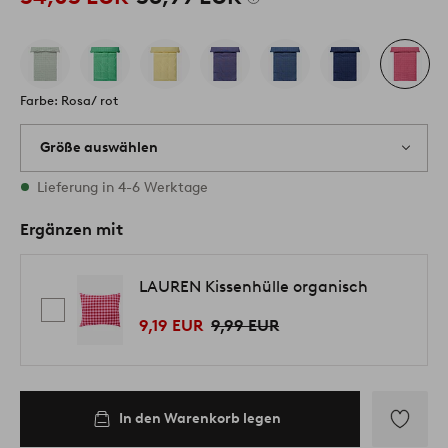
Farbe: Rosa/ rot
Größe auswählen
Alle Größen vorrätig
Lieferung in 4-6 Werktage
Ergänzen mit
LAUREN Kissenhülle organisch
9,19 EUR
9,99 EUR
In den Warenkorb legen