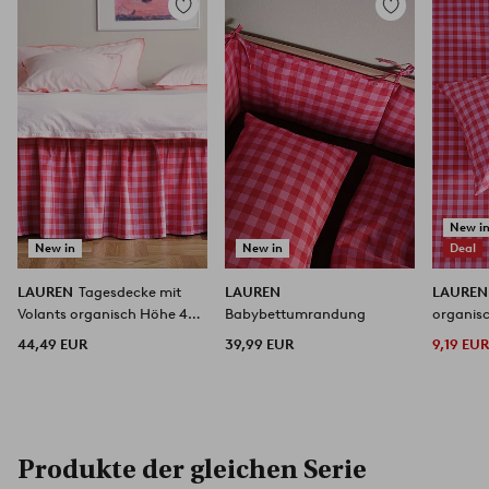
Zu
Zu
Favoriten
Favoriten
hinzufügen
hinzufügen
New i
New in
New in
Deal
LAUREN
Tagesdecke mit
LAUREN
LAURE
Volants organisch Höhe 45
Babybettumrandung
organis
cm
44,49 EUR
39,99 EUR
9,19 EU
Produkte der gleichen Serie