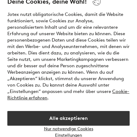
Deine Cookies, deine Wahl!
effortless. It’s all here.
Jotex nutzt obligatorische Cookies, damit die Website
Visit Ellos
funktioniert, sowie Cookies zur Analyse,
personalisiertem Inhalt und um dir eine relevantere
Erfahrung auf unserer Website bieten zu können. Diese
personenbezogenen Daten und diese Cookies teilen wir
mit den Werbe- und Analyseunternehmen, mit denen wir
Sichere Zahlungen - Jetzt bezahlen oder aufteilen
arbeiten. Dies dient dazu, zu analysieren, wie du die
Seite nutzt, um unsere Marketingkampagnen verbessern
Möchtest du mehr über
unsere
und dir besser auf deine Person zugeschnittene
Zahlungsmöglichkeiten
erfahren?
Werbeanzeigen anzeigen zu können. Wenn du auf
„Akzeptieren“ klickst, stimmst du unserer Anwendung
von Cookies zu. Du kannst deine Auswahl unter
„Einstellungen“ anpassen und mehr über unsere
Cookie-
Richtlinie erfahren
.
Deutschland - Land auswählen
Alle akzeptieren
Instagram
Facebook
Nur notwendige Cookies
Einstellungen