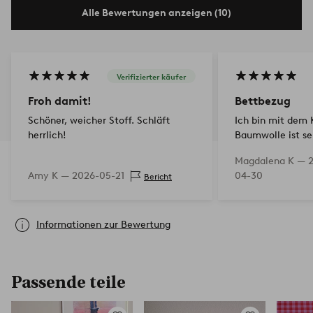
Alle Bewertungen anzeigen (10)
Verifizierter käufer
Froh damit!
Bettbezug
Schöner, weicher Stoff. Schläft
Ich bin mit dem 
herrlich!
Baumwolle ist se
angenehm auf de
Magdalena K —
Produkt wurde n
Amy K —
2026-05-21
04-30
Bericht
noch nicht gewas
nicht überzeugt
Informationen zur Bewertung
Passende teile