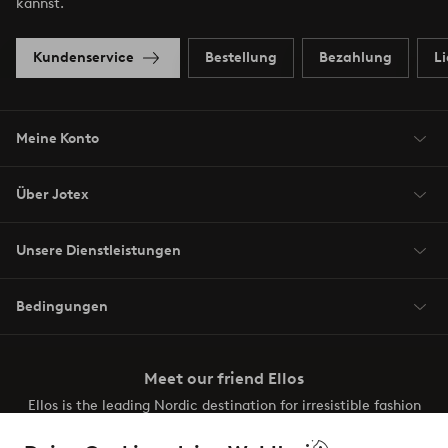
kannst.
Kundenservice
Bestellung
Bezahlung
L
Meine Konto
Über Jotex
Unsere Dienstleistungen
Bedingungen
Meet our friend Ellos
Ellos is the leading Nordic destination for irresistible fashion
and beauty. Discover a vast, modern selection of items and
the latest trends, curated to make finding your next look