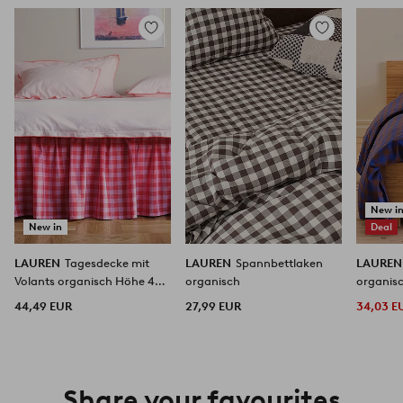
Zu
Zu
Favoriten
Favoriten
hinzufügen
hinzufügen
New i
New in
Deal
LAUREN
Tagesdecke mit
LAUREN
Spannbettlaken
LAURE
Volants organisch Höhe 45
organisch
organis
cm
44,49 EUR
27,99 EUR
34,03 E
Share your favourites