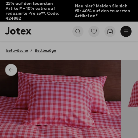
25% auf den teuersten
Neu hier? Melden Sie sich
Artikel* + 10% extra auf
für 40% auf den teuersten
reduzierte Preise**. Code:
Artikel an*
424882
Jotex-
Zu
Zum
Logo
den
Warenkorb
–
als
zur
Favoriten
Bettwäsche
Bettbezüge
Startseite
markierten
wechseln
Produkten
gehen
Zurück