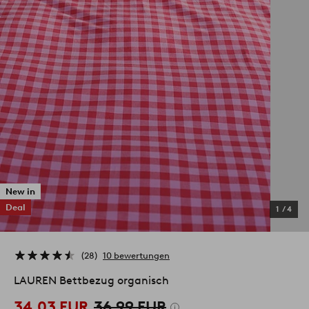
New in
Deal
1
/
4
28
10 bewertungen
LAUREN Bettbezug organisch
34,03 EUR
36,99 EUR