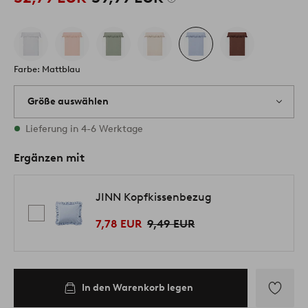
Farbe: Mattblau
Größe auswählen
Alle Größen vorrätig
Lieferung in 4-6 Werktage
Ergänzen mit
JINN Kopfkissenbezug
7,78 EUR
9,49 EUR
In den Warenkorb legen