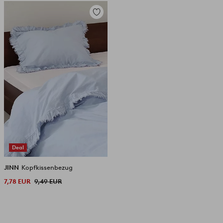
Zu
Favoriten
hinzufügen
Deal
JINN
Kopfkissenbezug
7,78 EUR
9,49 EUR