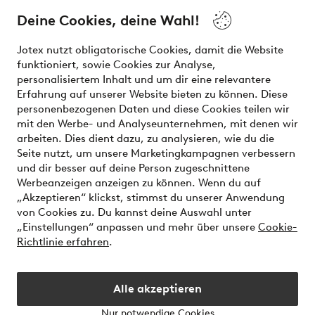
and beauty. Discover a vast, modern selection of items and
the latest trends, curated to make finding your next look
Deine Cookies, deine Wahl!
effortless. It’s all here.
Jotex nutzt obligatorische Cookies, damit die Website
Visit Ellos
funktioniert, sowie Cookies zur Analyse,
personalisiertem Inhalt und um dir eine relevantere
Erfahrung auf unserer Website bieten zu können. Diese
personenbezogenen Daten und diese Cookies teilen wir
mit den Werbe- und Analyseunternehmen, mit denen wir
Sichere Zahlungen - Jetzt bezahlen oder aufteilen
arbeiten. Dies dient dazu, zu analysieren, wie du die
Seite nutzt, um unsere Marketingkampagnen verbessern
Möchtest du mehr über
unsere
und dir besser auf deine Person zugeschnittene
Zahlungsmöglichkeiten
erfahren?
Werbeanzeigen anzeigen zu können. Wenn du auf
„Akzeptieren“ klickst, stimmst du unserer Anwendung
von Cookies zu. Du kannst deine Auswahl unter
„Einstellungen“ anpassen und mehr über unsere
Cookie-
Richtlinie erfahren
.
Deutschland - Land auswählen
Alle akzeptieren
Instagram
Facebook
Nur notwendige Cookies