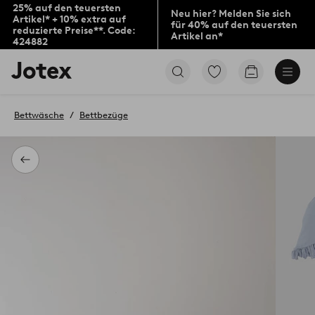
25% auf den teuersten
Neu hier? Melden Sie sich
Artikel* + 10% extra auf
für 40% auf den teuersten
reduzierte Preise**. Code:
Artikel an*
424882
Jotex-
Zu
Zum
Logo
den
Warenkorb
–
als
zur
Favoriten
Bettwäsche
Bettbezüge
Startseite
markierten
wechseln
Produkten
gehen
Zurück