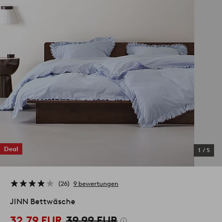
Deal
1
/
5
26
9 bewertungen
JINN Bettwäsche
32,79 EUR
39,99 EUR