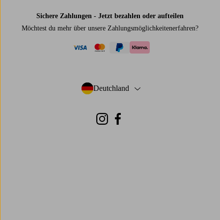
Sichere Zahlungen - Jetzt bezahlen oder aufteilen
Möchtest du mehr über
unsere Zahlungsmöglichkeiten
erfahren?
visa
mastercard
paypal
klarna
Deutchland
- Land auswählen
Instagram
Facebook