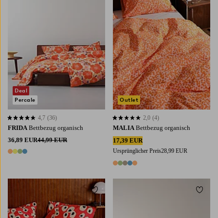
Deal
Percale
Outlet
4,7
(36)
2,0
(4)
4,7 basierend auf 36 Bewertungen
2,0 basierend auf 4 Bewertungen
FRIDA
Bettbezug organisch
MALIA
Bettbezug organisch
36,89 EUR
44,99 EUR
17,39 EUR
Ursprünglicher Preis
28,99 EUR
4 Farben
5 Farben
Zu Favoriten hinzufügen
Zu Fa
140X200
200X220
140X200
200X220