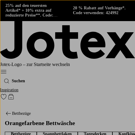
25% auf den teuersten
20 % Rabatt auf Vorhänge*.
Artikel* + 10% extra auf
Code verwenden: 424992
reduzierte Preise**. Code:
424882
Jotex-Logo – zur Startseite wechseln
Ellos‘ Menü
Suchen
Inspiration
Zu den als Favoriten markierten Produkten gehen
Zum Warenkorb
Bettbezüge
Orangefarbene Bettwäsche
Bettbezüge
Spannbettlaken
Tagesdecken
Kopfkiss