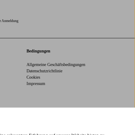
er Anmeldung
Bedingungen
Allgemeine Geschäftsbedingungen
Datenschutzrichtlinie
Cookies
Impressum
ake finding your next look effortless. It’s all here.