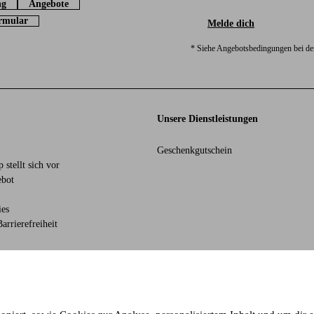
ng
Angebote
rmular
Melde dich
* Siehe Angebotsbedingungen bei d
Unsere Dienstleistungen
Geschenkgutschein
 stellt sich vor
bot
ies
arrierefreiheit
ty. Discover a vast, modern selection of items and the latest trends, curated to m