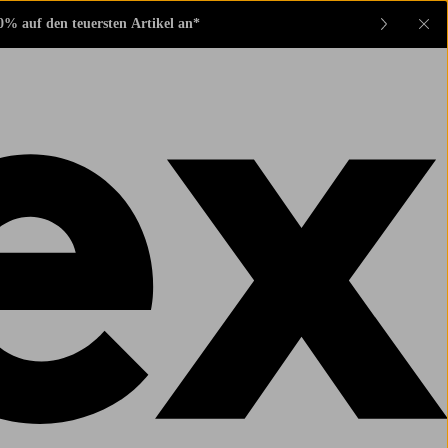
0% auf den teuersten Artikel an*
Sch