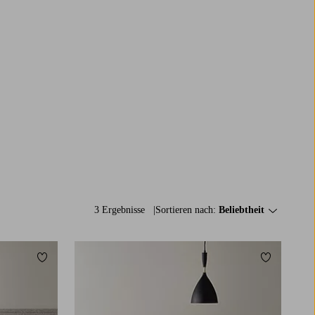
3 Ergebnisse
Sortieren nach:
Beliebtheit
Zu Favoriten hinzufügen
Zu Favorit
20
140X200
140X220
155X220
200X220
240X220