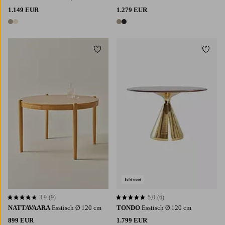
1.149 EUR
1.279 EUR
2 Farben
2 Farben
Zu Favoriten hinzufügen
Zu Fa
3,9
(9)
5,0
(6)
3,9 basierend auf 9 Bewertungen
5,0 basierend auf 6 Bewertungen
NATTAVAARA
Esstisch Ø 120 cm
TONDO
Esstisch Ø 120 cm
899 EUR
1.799 EUR