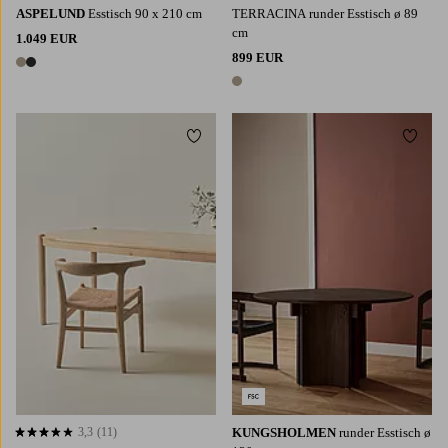
ASPELUND
Esstisch 90 x 210 cm
TERRACINA runder Esstisch ø 89
cm
1.049 EUR
899 EUR
2 Farben
1 Farbe
Zu Favoriten hinzufügen
Zu Fa
3,3
(11)
KUNGSHOLMEN
runder Esstisch ø
3,3 basierend auf 11 Bewertungen