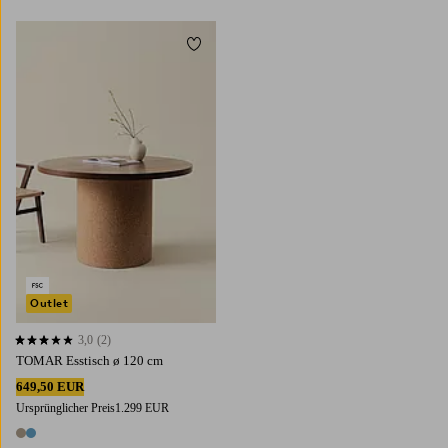
Zu Favoriten hinzufügen
Outlet
3,0
(2)
3,0 basierend auf 2 Bewertungen
TOMAR Esstisch ø 120 cm
649,50 EUR
Ursprünglicher Preis
1.299 EUR
2 Farben