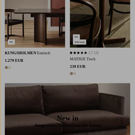
KUNGSHOLMEN
Esstisch
2,7
(3)
2,7 basierend auf 3 Bewertungen
MATSUE Tisch
1.279 EUR
239 EUR
2 Farben
2 Farben
New in
Ausgewählte Nachrichten der Saison