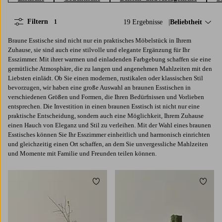
Filtern
19 Ergebnisse
Sortieren nach:
Beliebtheit
1
Braune Esstische sind nicht nur ein praktisches Möbelstück in Ihrem
Zuhause, sie sind auch eine stilvolle und elegante Ergänzung für Ihr
Esszimmer. Mit ihrer warmen und einladenden Farbgebung schaffen sie eine
gemütliche Atmosphäre, die zu langen und angenehmen Mahlzeiten mit den
Liebsten einlädt. Ob Sie einen modernen, rustikalen oder klassischen Stil
bevorzugen, wir haben eine große Auswahl an braunen Esstischen in
verschiedenen Größen und Formen, die Ihren Bedürfnissen und Vorlieben
entsprechen. Die Investition in einen braunen Esstisch ist nicht nur eine
praktische Entscheidung, sondern auch eine Möglichkeit, Ihrem Zuhause
einen Hauch von Eleganz und Stil zu verleihen. Mit der Wahl eines braunen
Esstisches können Sie Ihr Esszimmer einheitlich und harmonisch einrichten
und gleichzeitig einen Ort schaffen, an dem Sie unvergessliche Mahlzeiten
und Momente mit Familie und Freunden teilen können.
Zu Favoriten hinzufügen
Zu Fa