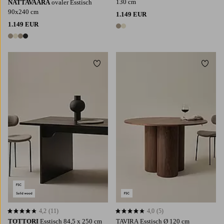
130 cm
NATTAVAARA
ovaler Esstisch
90x240 cm
1.149 EUR
1.149 EUR
2 Farben
4 Farben
Zu Favoriten hinzufügen
Zu Fa
4,2
(11)
4,0
(5)
4,2 basierend auf 11 Bewertungen
4,0 basierend auf 5 Bewertungen
TOTTORI
Esstisch 84,5 x 250 cm
TAVIRA Esstisch Ø 120 cm