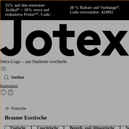
25% auf den teuersten
20 % Rabatt auf Vorhänge*.
Artikel* + 10% extra auf
Code verwenden: 424992
reduzierte Preise**. Code:
424882
Jotex-Logo – zur Startseite wechseln
Ellos‘ Menü
Suchen
Inspiration
Zu den als Favoriten markierten Produkten gehen
Zum Warenkorb
Esstische
Braune Esstische
Esstische
Couchtische
Beistell- und Ablagetische
S