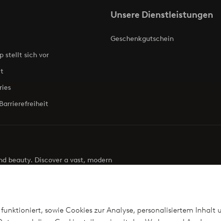
Unsere Dienstleistungen
Geschenkgutschein
p stellt sich vor
t
ries
Barrierefreiheit
 and beauty. Discover a vast, modern
g your next look effortless. It’s all here.
Visit Ellos
funktioniert, sowie Cookies zur Analyse, personalisiertem Inhalt 