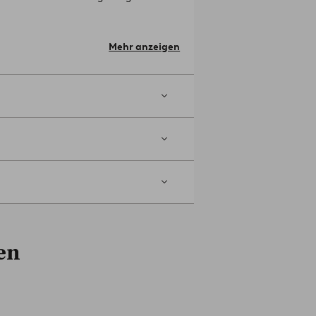
.
Das Produkt trägt das FSC-Zeichen
r Forstwirtschaft stammt, die Rücksicht
Mehr anzeigen
ertification.
Material: Kiefernholz.
tirnseiten sitzen, was immer zur
en