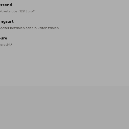
ersand
 Pakete über 129 Euro*
ungsart
später bezahlen oder in Raten zahlen
oure
erecht*