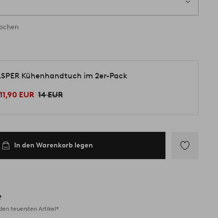
Wochen
SPER Kühenhandtuch im 2er-Pack
11,90 EUR
14 EUR
In den Warenkorb legen
Zu
Favoriten
hinzufügen
?
en teuersten Artikel*