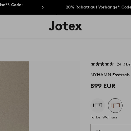
ise**. Code:
20% Rabatt auf Vorhänge*. Cod
Jotex-
Logo
–
zur
Startseite
wechseln
6
3 b
NYHAMN Esstisch
899 EUR
Farbe: Walnuss