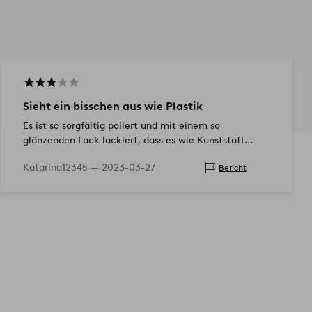
Sieht ein bisschen aus wie Plastik
Es ist so sorgfältig poliert und mit einem so
glänzenden Lack lackiert, dass es wie Kunststoff
aussieht, obwohl es aus massivem Holz ist.
Katarina12345 —
2023-03-27
Bericht