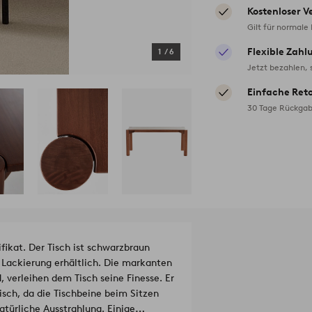
Kostenloser V
Gilt für normale
Flexible Zahl
1
/
6
Jetzt bezahlen, 
Einfache Ret
30 Tage Rückgab
fikat. Der Tisch ist schwarzbraun
 Lackierung erhältlich. Die markanten
, verleihen dem Tisch seine Finesse. Er
isch, da die Tischbeine beim Sitzen
atürliche Ausstrahlung. Einige