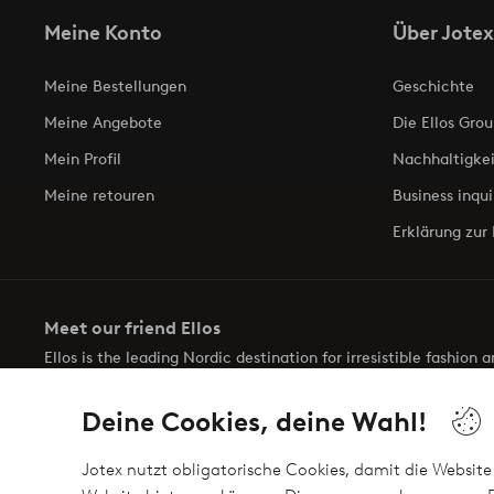
Meine Konto
Über Jotex
Meine Bestellungen
Geschichte
Meine Angebote
Die Ellos Grou
Mein Profil
Nachhaltigkei
Meine retouren
Business inqui
Erklärung zur 
Meet our friend Ellos
Ellos is the leading Nordic destination for irresistible fashion
selection of items and the latest trends, curated to make findin
Deine Cookies, deine Wahl!
Jotex nutzt obligatorische Cookies, damit die Website 