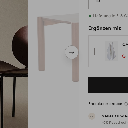
1 St.
Vorrätig
Lieferung in 5-6 
Ergänzen mit
CA
Nächstes
Produkt
Produktdeklaration
Neuer Kunde
40% Rabatt auf d