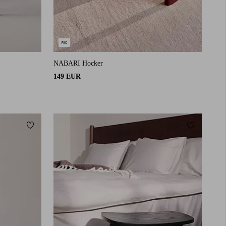
NABARI Hocker
149 EUR
Zu Favoriten hinzufügen
Zu Favorit