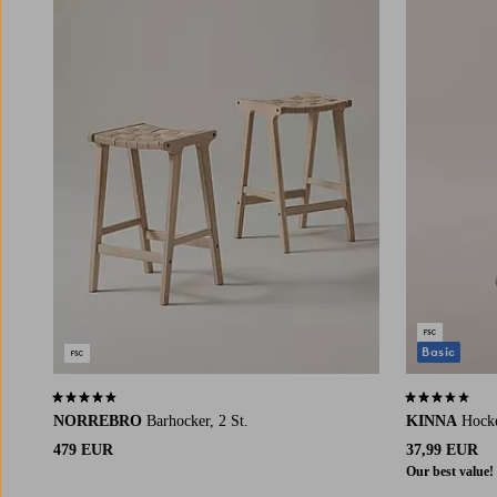
Basic
4,6 basierend auf 16 Bewertungen
3,6 basierend
NORREBRO
Barhocker, 2 St.
KINNA
Hock
479 EUR
37,99 EUR
Our best value!