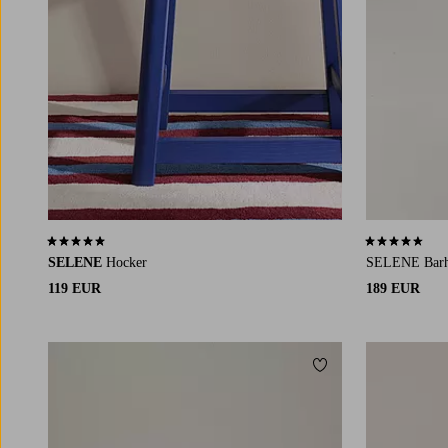
5,0 basierend auf 3 Bewertungen
4,7 basierend
SELENE
Hocker
SELENE Barh
119 EUR
189 EUR
Zu Favoriten hinzuf