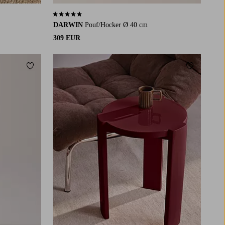
4,8 basierend auf 18 Bewertungen
DARWIN
Pouf/Hocker Ø 40 cm
309 EUR
Zu Favoriten hinzufügen
Zu Favorit