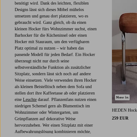
benötigt wird. Dank des leichten, flexiblen
Designs lässt sich dieses Möbel mühelos
umsetzen und genau dort platzieren, wo es
gebraucht wird. Ganz gleich, ob du einen
kleinen Hocker fürs Wohnzimmer suchst, einen
Barhocker für die Kücheninsel oder einen
Hocker mit Stauraum, um den verfügbaren
Platz optimal zu nutzen – wir haben das
passende Modell für jeden Bedarf. Ein Hocker
überzeugt nicht nur durch seine
selbstverständliche Funktion als zusätzlicher
Sitzplatz, sondern lässt sich noch auf andere
Weise einsetzen. Viele verwenden ihren Hocker
als kleinen Beistelltisch neben dem Sofa und
stellen dort ihre Kaffeetasse ab oder platzieren
New in
eine
Leuchte
darauf. Pflanzenfans nutzen einen
niedrigen Schemel gern als Blumentisch im
HEDEN Hocke
Wohnzimmer oder Wintergarten, um
259 EUR
Grünpflanzen auf dekorative Weise
hervorzuheben. Wer einen Sitzplatz mit einer
Aufbewahrungslösung kombinieren möchte,