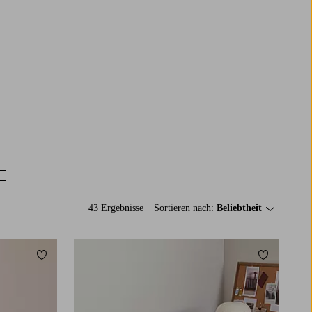
43 Ergebnisse
Sortieren nach:
Beliebtheit
Zu Favoriten hinzufügen
Zu Favorit