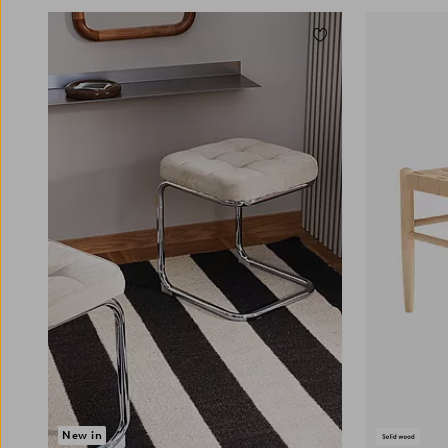
für den empfiehlt sich ein Hocker mit
Stauraum. Ein Hocker mit Stauraum fungiert
Zu Favoriten hinzuf
nicht nur als Sitzplatz, sondern punktet zudem
mit einem verborgenen Fach, in dem du
kleinere Dinge verwahren kannst. Er ist damit
die perfekte Lösung für kleine Wohnungen, in
denen jeder Quadratmeter Stauraum zählt. In
deinen vier Wänden findet ein niedriger
Schemel vielfältige Einsatzbereiche. Ein
niedriger Hocker ist beispielsweise das ideale
Hilfsmittel, wenn du ein Fach oben im Schrank
oder im Regal erreichen möchtest. Auch im
Kinderzimmer macht sich ein niedriger
Schemel nützlich, da er dort – je nach Modell –
sowohl als Sitzplatz als auch zur
Spielzeugaufbewahrung verwendet werden
kann. Wer vielseitige Möbelstücke liebt, für
den sind Hocker eine hervorragende Wahl, da
sie in verschiedenen Räumen und für
verschiedene Zwecke eingesetzt werden
können. Ganz gleich, ob er im Flur als
New in
Sitzplatz dient, wenn du dir die Schuhe