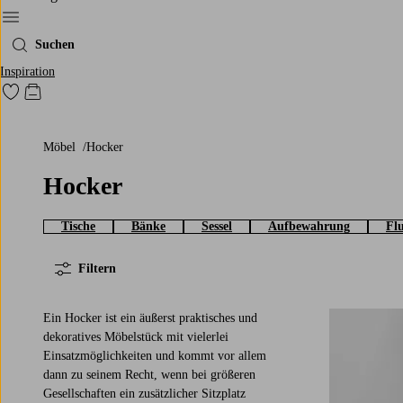
Ellos‘ Menü
Suchen
Inspiration
Zu den als Favoriten markierten Produkten gehen
Zum Warenkorb
Möbel
Hocker
Hocker
Tische
Bänke
Sessel
Aufbewahrung
Fl
Filtern
Ein Hocker ist ein äußerst praktisches und
dekoratives Möbelstück mit vielerlei
Einsatzmöglichkeiten und kommt vor allem
dann zu seinem Recht, wenn bei größeren
Gesellschaften ein zusätzlicher Sitzplatz