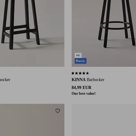
Basic
 auf 27 Bewertungen
4,0 basierend auf 35 Bewertungen
ocker
KINNA
Barhocker
84,99 EUR
Our best value!
ügen
Zu Favoriten hinzufügen