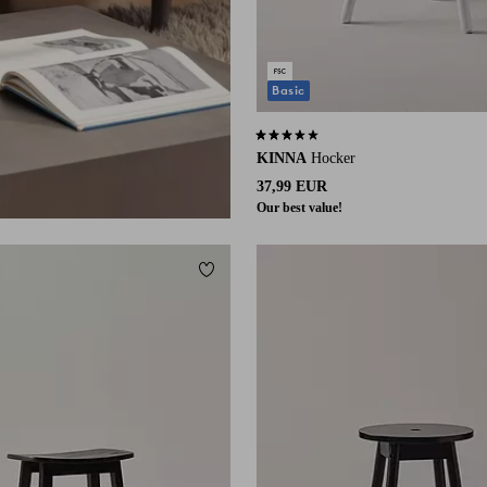
Basic
3,6 basierend auf 45 Bewertungen
KINNA
Hocker
37,99 EUR
Our best value!
ügen
Zu Favoriten hinzufügen