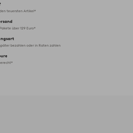
?
en teuersten Artikel*
ersand
 Pakete über 129 Euro*
ungsart
später bezahlen oder in Raten zahlen
oure
erecht*