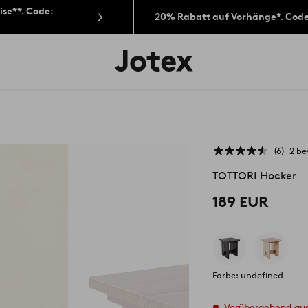
ise**. Code:
20% Rabatt auf Vorhänge*. Cod
Jotex-
Logo
–
zur
Startseite
wechseln
6
2 b
TOTTORI Hocker
189 EUR
Farbe: undefined
Vorübergehend au