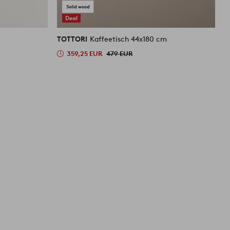
Deal
TOTTORI
Kaffeetisch 44x180 cm
T
359,25 EUR
479 EUR