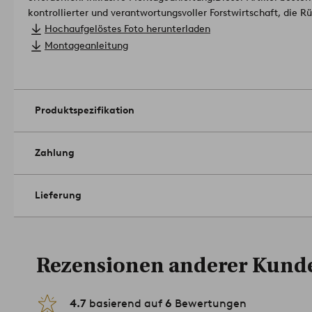
kontrollierter und verantwortungsvoller Forstwirtschaft, die
nimmt.
Hochaufgelöstes Foto herunterladen
Lizenznummer und prüfendes Institut: GFA-COC-004086 GFA C
Montageanleitung
Größe: Höhe 45 cm, Breite 40 cm, Tiefe 40 cm. Dicke Kiefernh
3 cm.
Belastbarkeit: 120 kg.
Pflegehinweis: Mit einem trockenen Tuch abwischen. Flecken
Produktspezifikation
entfernen.
Tipp: TOTTORI ist das ideale Möbelstück für eine Diele.
Artike
Zahlung
Lieferung
Rezensionen anderer Kund
4.7
basierend auf
6
Bewertungen