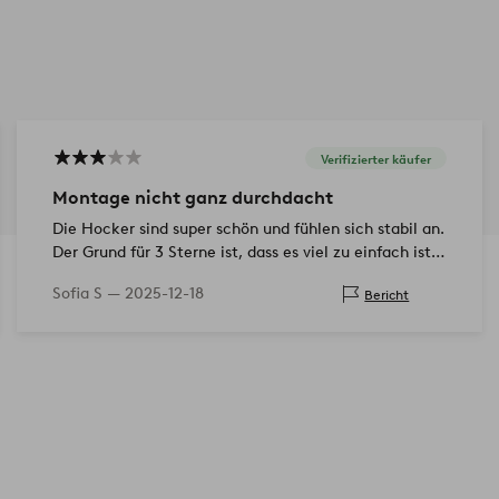
Verifizierter käufer
Montage nicht ganz durchdacht
Die Hocker sind super schön und fühlen sich stabil an.
Der Grund für 3 Sterne ist, dass es viel zu einfach ist,
die Schrauben direkt durch den Sitz zu ziehen, da die
Sofia S —
2025-12-18
Bericht
Schra…