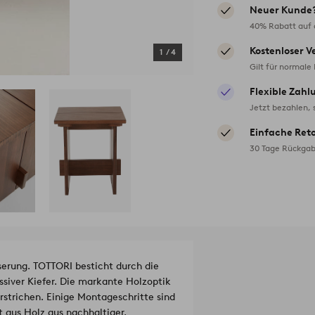
Neuer Kunde
40% Rabatt auf d
Kostenloser V
1
/
4
Gilt für normale
Flexible Zahl
Jetzt bezahlen, 
Einfache Ret
30 Tage Rückgab
serung. TOTTORI besticht durch die
siver Kiefer. Die markante Holzoptik
strichen. Einige Montageschritte sind
t aus Holz aus nachhaltiger,