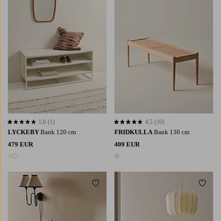
1,0
(1)
4,5
(10)
1,0 basierend auf 1 Bewertungen
4,5 basierend auf 10 Bewertungen
LYCKEBY
Bank 120 cm
FRIDKULLA
Bank 130 cm
479 EUR
409 EUR
2 Farben
1 Farbe
Zu Favoriten hinzufügen
Zu Fa