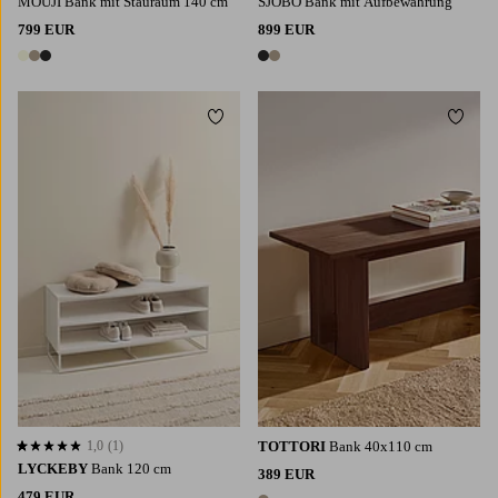
MOUJI Bank mit Stauraum 140 cm
SJÖBO Bank mit Aufbewahrung
799 EUR
899 EUR
3 Farben
2 Farben
Zu Favoriten hinzufügen
Zu Fa
1,0
(1)
TOTTORI
Bank 40x110 cm
1,0 basierend auf 1 Bewertungen
LYCKEBY
Bank 120 cm
389 EUR
479 EUR