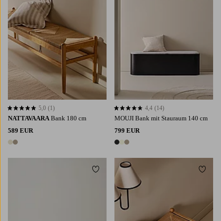
5,0
(1)
4,4
(14)
5,0 basierend auf 1 Bewertungen
4,4 basierend auf 14 Bewertungen
NATTAVAARA
Bank 180 cm
MOUJI Bank mit Stauraum 140 cm
589 EUR
799 EUR
2 Farben
3 Farben
Zu Favoriten hinzufügen
Zu Fa