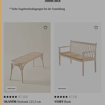
Melde dich
* Siehe Angebotsbedingungen bei der Anmeldung
Zu Favoriten hinzufügen
Zu Fa
4,7
(12)
4,7
(3)
4,7 basierend auf 12 Bewertungen
4,7 basierend auf 3 Bewertungen
SKANÖR
Sitzbank 121,5 cm
VISBY
Bank