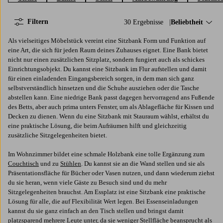
Filtern
30 Ergebnisse
Sortieren nach:
Beliebtheit
Als vielseitiges Möbelstück vereint eine Sitzbank Form und Funktion auf
eine Art, die sich für jeden Raum deines Zuhauses eignet. Eine Bank bietet
nicht nur einen zusätzlichen Sitzplatz, sondern fungiert auch als schickes
Einrichtungsobjekt. Du kannst eine Sitzbank im Flur aufstellen und damit
für einen einladenden Eingangsbereich sorgen, in dem man sich ganz
selbstverständlich hinsetzen und die Schuhe ausziehen oder die Tasche
abstellen kann. Eine niedrige Bank passt dagegen hervorragend ans Fußende
des Betts, aber auch prima unters Fenster, um als Ablagefläche für Kissen und
Decken zu dienen. Wenn du eine Sitzbank mit Stauraum wählst, erhältst du
eine praktische Lösung, die beim Aufräumen hilft und gleichzeitig
zusätzliche Sitzgelegenheiten bietet.
Im Wohnzimmer bildet eine schmale Holzbank eine tolle Ergänzung zum
Couchtisch
und zu
Stühlen
. Du kannst sie an die Wand stellen und sie als
Präsentationsfläche für Bücher oder Vasen nutzen, und dann wiederum ziehst
du sie heran, wenn viele Gäste zu Besuch sind und du mehr
Sitzgelegenheiten brauchst. Am Essplatz ist eine Sitzbank eine praktische
Lösung für alle, die auf Flexibilität Wert legen. Bei Essenseinladungen
kannst du sie ganz einfach an den Tisch stellen und bringst damit
platzsparend mehrere Leute unter, da sie weniger Stellfläche beansprucht als