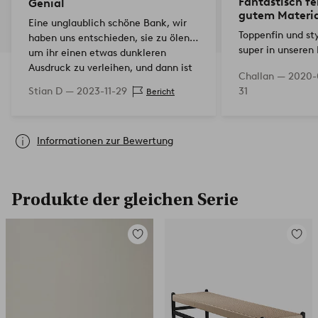
Fantastisch fe
Genial
gutem Materia
Eine unglaublich schöne Bank, wir
Toppenfin und st
haben uns entschieden, sie zu ölen,
super in unseren 
um ihr einen etwas dunkleren
zufrieden!!
Ausdruck zu verleihen, und dann ist
Challan —
2020-
sie unglaublich schön geworden.
Stian D —
2023-11-29
31
Bericht
Informationen zur Bewertung
Produkte der gleichen Serie
Zu
Zu
Favoriten
Favori
hinzufügen
hinzuf