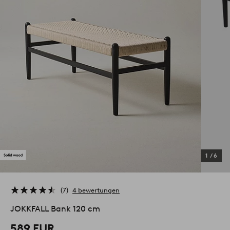
1
/
6
7
4 bewertungen
JOKKFALL Bank 120 cm
589 EUR