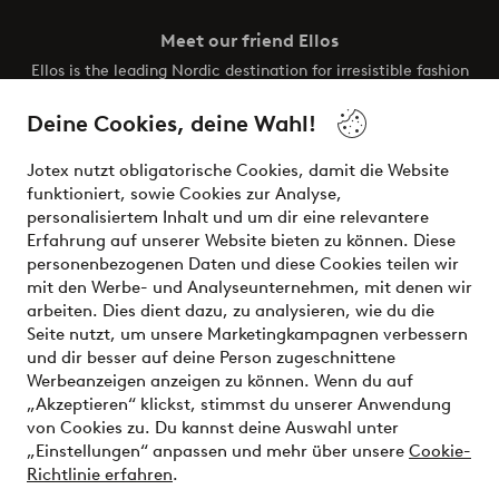
Meet our friend Ellos
Ellos is the leading Nordic destination for irresistible fashion
and beauty. Discover a vast, modern selection of items and
the latest trends, curated to make finding your next look
Deine Cookies, deine Wahl!
effortless. It’s all here.
Jotex nutzt obligatorische Cookies, damit die Website
Visit Ellos
funktioniert, sowie Cookies zur Analyse,
personalisiertem Inhalt und um dir eine relevantere
Erfahrung auf unserer Website bieten zu können. Diese
personenbezogenen Daten und diese Cookies teilen wir
mit den Werbe- und Analyseunternehmen, mit denen wir
Sichere Zahlungen - Jetzt bezahlen oder aufteilen
arbeiten. Dies dient dazu, zu analysieren, wie du die
Seite nutzt, um unsere Marketingkampagnen verbessern
Möchtest du mehr über
unsere
und dir besser auf deine Person zugeschnittene
Zahlungsmöglichkeiten
erfahren?
Werbeanzeigen anzeigen zu können. Wenn du auf
„Akzeptieren“ klickst, stimmst du unserer Anwendung
von Cookies zu. Du kannst deine Auswahl unter
„Einstellungen“ anpassen und mehr über unsere
Cookie-
Richtlinie erfahren
.