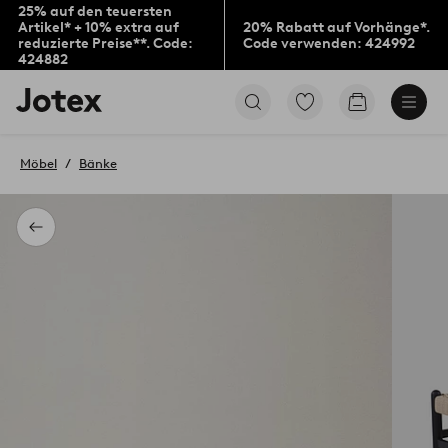
25% auf den teuersten
Artikel* + 10% extra auf
20% Rabatt auf Vorhänge*.
reduzierte Preise**. Code:
Code verwenden: 424992
424882
Jotex-
Zu
Zum
Logo
den
Warenkorb
–
als
zur
Favoriten
Möbel
Bänke
Startseite
markierten
wechseln
Produkten
gehen
Zurück