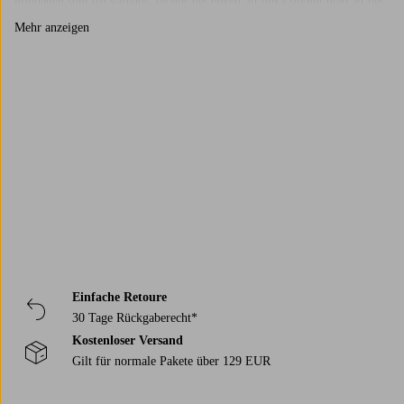
middagen som till vardags, de gör det enkelt att duka snyggt utan att det
känns uppstyrt.
Mehr anzeigen
Tips för att använda brickor som inredningsdetalj
En bricka behöver inte bara stå i köket. Den fungerar lika bra på
soffbordet, i badrummet eller på nattduksbordet för att samla små saker.
Trustpilot
Placera några favoritdetaljer tillsammans, kanske en
vas
, ett doftljus, en
liten
skål
? Så får du en enkel men fin dekoration som känns genomtänkt
utan att vara tillrättalagd.
Einfache Retoure
30 Tage Rückgaberecht*
Kostenloser Versand
Gilt für normale Pakete über 129 EUR