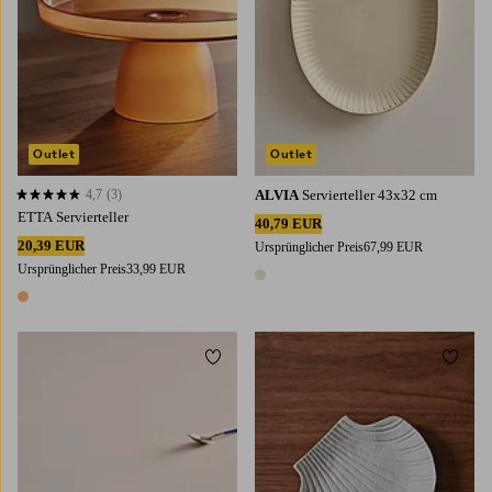
Outlet
Outlet
4,7
(3)
ALVIA
Servierteller 43x32 cm
4,7 basierend auf 3 Bewertungen
ETTA Servierteller
40,79 EUR
20,39 EUR
Ursprünglicher Preis
67,99 EUR
Ursprünglicher Preis
33,99 EUR
1 Farbe
1 Farbe
Zu Favoriten hinzufügen
Zu Fa