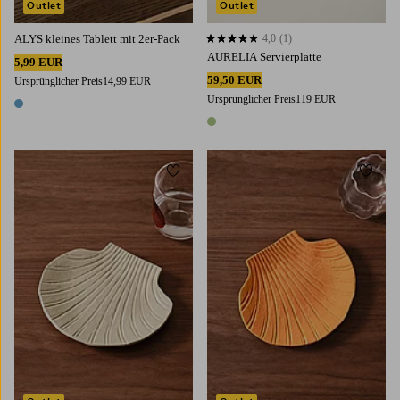
Outlet
Outlet
ALYS kleines Tablett mit 2er-Pack
4,0
(1)
4,0 basierend auf 1 Bewertungen
AURELIA Servierplatte
5,99 EUR
59,50 EUR
Ursprünglicher Preis
14,99 EUR
Ursprünglicher Preis
119 EUR
1 Farbe
1 Farbe
Zu Favoriten hinzufügen
Zu Fa