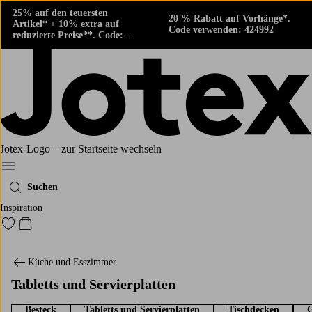
25% auf den teuersten
20 % Rabatt auf Vorhänge*.
Artikel* + 10% extra auf
Code verwenden: 424992
reduzierte Preise**. Code:
424882
Jotex-Logo – zur Startseite wechseln
Ellos‘ Menü
Suchen
Inspiration
Zu den als Favoriten markierten Produkten gehen
Zum Warenkorb
Küche und Esszimmer
Tabletts und Servierplatten
Besteck
Tabletts und Servierplatten
Tischdecken
G