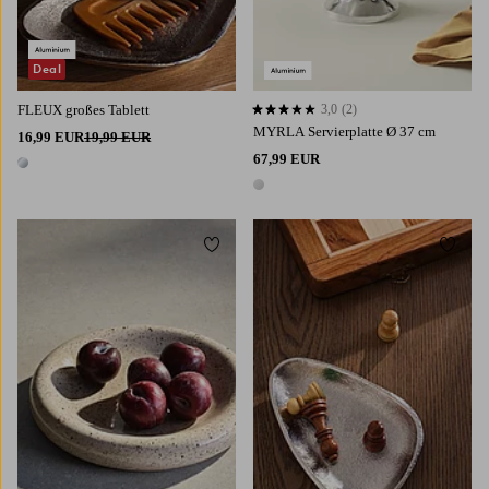
Deal
FLEUX großes Tablett
3,0
(2)
3,0 basierend auf 2 Bewertungen
MYRLA Servierplatte Ø 37 cm
16,99 EUR
19,99 EUR
67,99 EUR
1 Farbe
1 Farbe
Zu Favoriten hinzufügen
Zu Fa