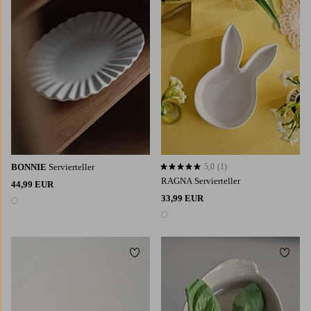
BONNIE
Servierteller
5,0
(1)
5,0 basierend auf 1 Bewertungen
RAGNA Servierteller
44,99 EUR
33,99 EUR
1 Farbe
1 Farbe
Zu Favoriten hinzufügen
Zu Fa