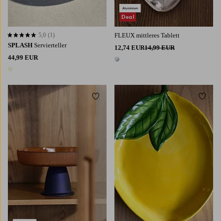
Deal
5,0
(1)
FLEUX mittleres Tablett
5,0 basierend auf 1 Bewertungen
SPLASH
Servierteller
12,74 EUR
14,99 EUR
44,99 EUR
1 Farbe
1 Farbe
Zu Favoriten hinzufügen
Zu Fa