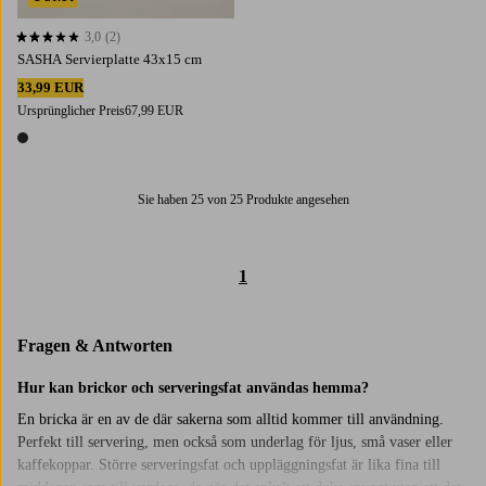
3,0
(2)
3,0 basierend auf 2 Bewertungen
SASHA Servierplatte 43x15 cm
33,99 EUR
Ursprünglicher Preis
67,99 EUR
1 Farbe
Sie haben 25 von 25 Produkte angesehen
1
Fragen & Antworten
Hur kan brickor och serveringsfat användas hemma?
En bricka är en av de där sakerna som alltid kommer till användning.
Perfekt till servering, men också som underlag för ljus, små vaser eller
kaffekoppar. Större serveringsfat och uppläggningsfat är lika fina till