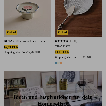
Outlet
Outlet
BOTANIC
Servierteller ø 13 cm
1,0
(1)
1,0 basierend auf 1 Bewertungen
VIDA Platte
16,79 EUR
10,19 EUR
Ursprünglicher Preis
27,99 EUR
Ursprünglicher Preis
16,99 EUR
1 Farbe
3 Farben
Ideen und Inspirationen für dein
Homoeoffice