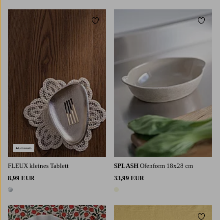
Zu Favoriten hinzufügen
Zu Fa
FLEUX kleines Tablett
SPLASH
Ofenform 18x28 cm
8,99 EUR
33,99 EUR
1 Farbe
1 Farbe
Zu Favoriten hinzufügen
Zu Fa