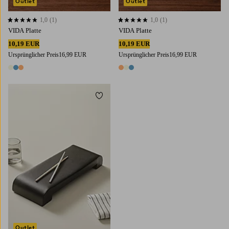
Outlet
Outlet
1,0
(1)
1,0
(1)
1,0 basierend auf 1 Bewertungen
1,0 basierend auf 1 Bewertungen
VIDA Platte
VIDA Platte
10,19 EUR
10,19 EUR
Ursprünglicher Preis
16,99 EUR
Ursprünglicher Preis
16,99 EUR
3 Farben
3 Farben
Zu Favoriten hinzufügen
Outlet