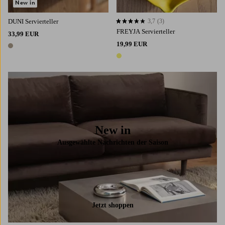
New in
DUNI Servierteller
3,7
(3)
3,7 basierend auf 3 Bewertungen
FREYJA Servierteller
33,99 EUR
19,99 EUR
1 Farbe
1 Farbe
New in
Ausgewählte Nachrichten der Saison
Jetzt shoppen