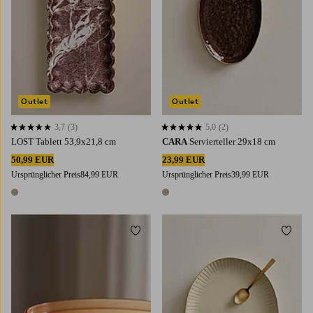
Outlet
Outlet
3,7
(3)
5,0
(2)
3,7 basierend auf 3 Bewertungen
5,0 basierend auf 2 Bewertungen
LOST Tablett 53,9x21,8 cm
CARA
Servierteller 29x18 cm
50,99 EUR
23,99 EUR
Ursprünglicher Preis
84,99 EUR
Ursprünglicher Preis
39,99 EUR
1 Farbe
1 Farbe
Zu Favoriten hinzufügen
Zu Fa