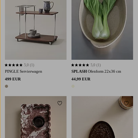
5,0
(1)
5,0
(1)
5,0 basierend auf 1 Bewertungen
5,0 basierend auf 1 Bewertungen
PINGLE Servierwagen
SPLASH
Ofenform 22x36 cm
499 EUR
44,99 EUR
1 Farbe
1 Farbe
Zu Favoriten hinzufügen
Zu Fa