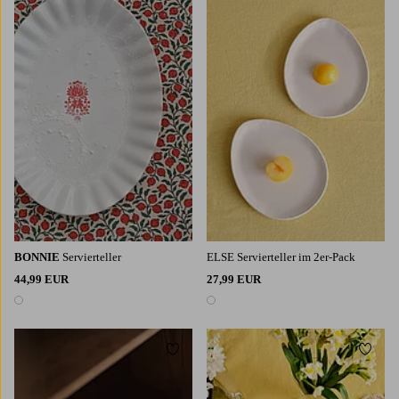
BONNIE
Servierteller
ELSE Servierteller im 2er-Pack
44,99 EUR
27,99 EUR
1 Farbe
1 Farbe
Zu Favoriten hinzufügen
Zu Fa