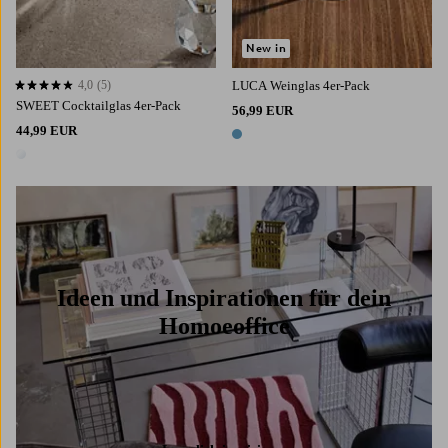
New in
4,0
(5)
LUCA Weinglas 4er-Pack
4,0 basierend auf 5 Bewertungen
SWEET Cocktailglas 4er-Pack
56,99 EUR
44,99 EUR
1 Farbe
1 Farbe
Ideen und Inspirationen für dein
Homoeoffice