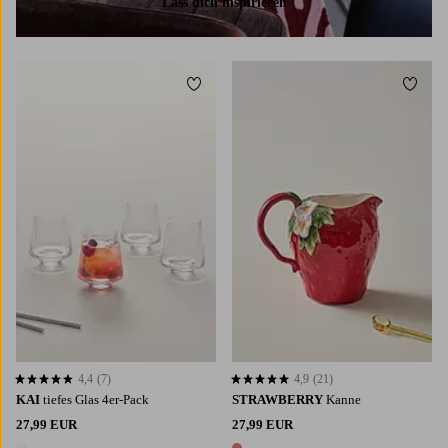
Lass dich inspirieren
Zu Favoriten hinzufügen
Zu Fa
4,4
(7)
4,9
(21)
4,4 basierend auf 7 Bewertungen
4,9 basierend auf 21 Bewertungen
KAI
tiefes Glas 4er-Pack
STRAWBERRY
Kanne
27,99 EUR
27,99 EUR