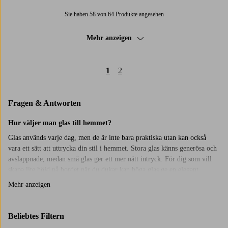
Sie haben 58 von 64 Produkte angesehen
Mehr anzeigen
1
2
Fragen & Antworten
Hur väljer man glas till hemmet?
Glas används varje dag, men de är inte bara praktiska utan kan också
vara ett sätt att uttrycka din stil i hemmet. Stora glas känns generösa och
avslappnade, medan små glas ger ett mer nätt intryck. För dig som vill
skapa lite höjd på bordet när du dukar kan höga glas ge en elegant
känsla. Testa gärna att blanda olika former och storlekar, det kan göra
Mehr anzeigen
dukningen mer levande och intressant.
Glas för alla tillfällen
Beliebtes Filtern
Hos Jotex finns glas för både vardag och fest.
Vinglas
till middagen,