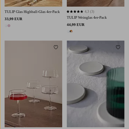
TULIP Glas Highball-Glas 4er-Pack
4,3
(3)
4,3 basierend auf 3 Bewertungen
TULIP Weinglas 4er-Pack
33,99 EUR
44,99 EUR
2 Farben
2 Farben
Zu Favoriten hinzufügen
Zu Fa