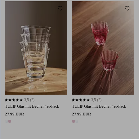
Zu Favoriten hinzufügen
Zu Fa
3,5
(2)
3,5
(2)
3,5 basierend auf 2 Bewertungen
3,5 basierend auf 2 Bewertungen
TULIP Glas mit Becher 4er-Pack
TULIP Glas mit Becher 4er-Pack
27,99 EUR
27,99 EUR
2 Farben
2 Farben