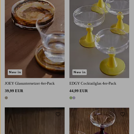
New in
New in
JOEY Glasuntersetzer 4er-Pack
EDGY Cocktailglas 4er-Pack
39,99 EUR
44,99 EUR
1 Farbe
2 Farben
Zu Favoriten hinzufügen
Zu Fa