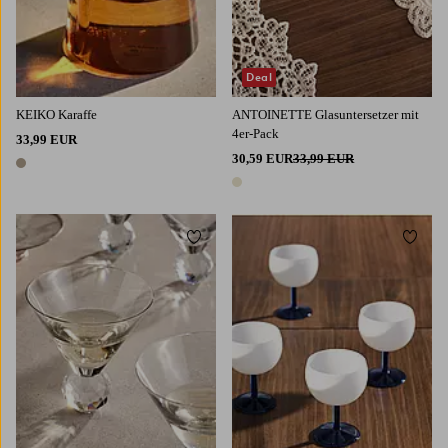
Deal
KEIKO Karaffe
ANTOINETTE Glasuntersetzer mit
4er-Pack
33,99 EUR
30,59 EUR
33,99 EUR
1 Farbe
1 Farbe
Zu Favoriten hinzufügen
Zu Fa