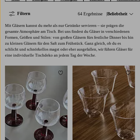
Filtern
64 Ergebnisse
Sortieren nach:
Beliebtheit
Mit Gläsern kannst du mehr als nur Getränke servieren ‒ sie prägen die
gesamte Atmosphäre am Tisch. Bei uns findest du Gläser in verschiedenen
Formen, Größen und Stilen: von großen Gläsern fürs festliche Dinner bis hin
zu kleinen Gläsern für den Saft zum Frühstück. Ganz gleich, ob du es
schlicht und schnörkellos magst oder eher ausgefallen, wir führen Gläser für
eine individuelle Tischdeko an jedem Tag der Woche.
Zu Favoriten hinzufügen
Zu Fa