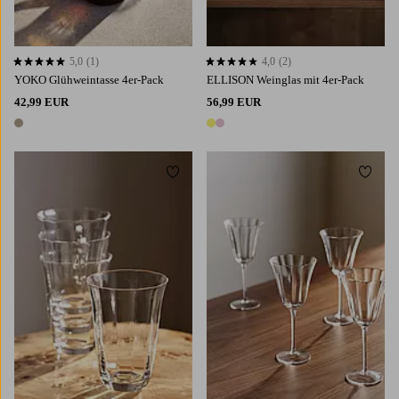
5,0
(1)
4,0
(2)
5,0 basierend auf 1 Bewertungen
4,0 basierend auf 2 Bewertungen
YOKO Glühweintasse 4er-Pack
ELLISON Weinglas mit 4er-Pack
42,99 EUR
56,99 EUR
1 Farbe
2 Farben
Zu Favoriten hinzufügen
Zu Fa