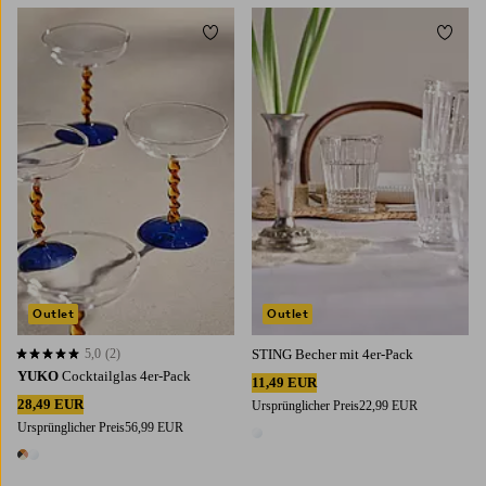
Zu Favoriten hinzufügen
Zu Fa
Outlet
Outlet
5,0
(2)
STING Becher mit 4er-Pack
5,0 basierend auf 2 Bewertungen
YUKO
Cocktailglas 4er-Pack
11,49 EUR
28,49 EUR
Ursprünglicher Preis
22,99 EUR
Ursprünglicher Preis
56,99 EUR
1 Farbe
2 Farben