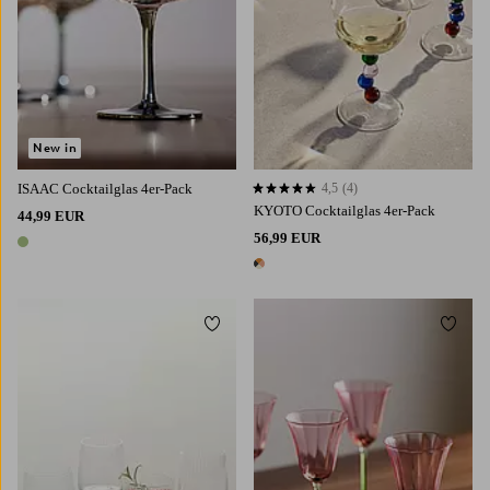
New in
ISAAC Cocktailglas 4er-Pack
4,5
(4)
4,5 basierend auf 4 Bewertungen
KYOTO Cocktailglas 4er-Pack
44,99 EUR
56,99 EUR
1 Farbe
1 Farbe
Zu Favoriten hinzufügen
Zu Fa