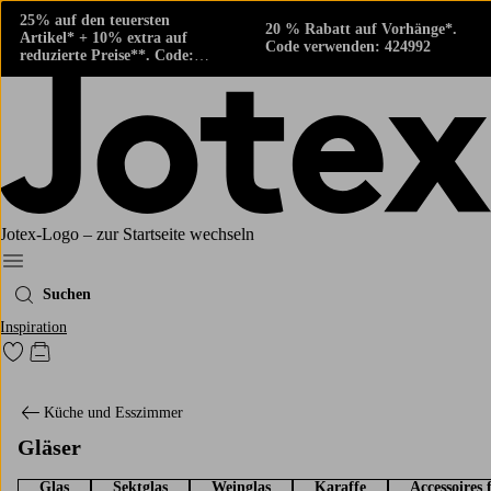
25% auf den teuersten
20 % Rabatt auf Vorhänge*.
Artikel* + 10% extra auf
Code verwenden: 424992
reduzierte Preise**. Code:
424882
Jotex-Logo – zur Startseite wechseln
Ellos‘ Menü
Suchen
Inspiration
Zu den als Favoriten markierten Produkten gehen
Zum Warenkorb
Küche und Esszimmer
Gläser
Glas
Sektglas
Weinglas
Karaffe
Accessoires 