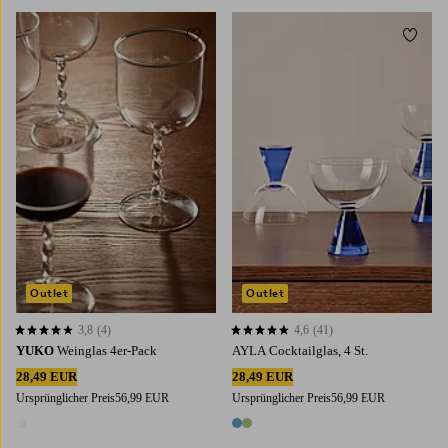
Zu Favoriten hinzufügen
Zu Fa
Outlet
Outlet
3,8
(4)
4,6
(41)
3,8 basierend auf 4 Bewertungen
4,6 basierend auf 41 Bewertungen
YUKO
Weinglas 4er-Pack
AYLA Cocktailglas, 4 St.
28,49 EUR
28,49 EUR
Ursprünglicher Preis
56,99 EUR
Ursprünglicher Preis
56,99 EUR
1 Farbe
2 Farben