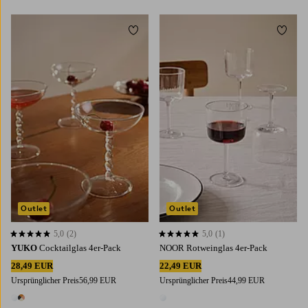
Zu Favoriten hinzufügen
Zu Fa
Outlet
Outlet
5,0
(2)
5,0
(1)
5,0 basierend auf 2 Bewertungen
5,0 basierend auf 1 Bewertungen
YUKO
Cocktailglas 4er-Pack
NOOR Rotweinglas 4er-Pack
28,49 EUR
22,49 EUR
Ursprünglicher Preis
56,99 EUR
Ursprünglicher Preis
44,99 EUR
2 Farben
1 Farbe