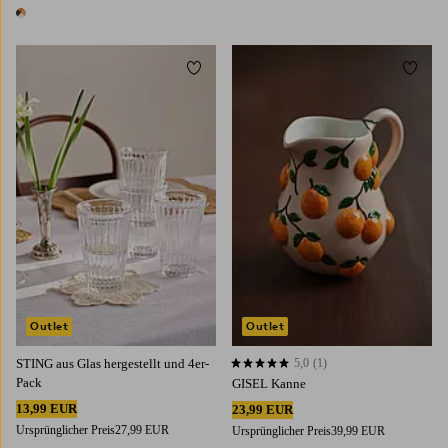
1 Farbe
Zu Favoriten hinzufügen
Zu Fa
Outlet
Outlet
STING aus Glas hergestellt und 4er-
5,0
(1)
5,0 basierend auf 1 Bewertungen
Pack
GISEL Kanne
13,99 EUR
23,99 EUR
Ursprünglicher Preis
27,99 EUR
Ursprünglicher Preis
39,99 EUR