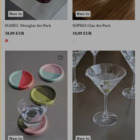
New in
New in
ISABEL Weinglas 4er-Pack
SOPHIA Glas 4er-Pack
50,99 EUR
19,99 EUR
1 Farbe
1 Farbe
Zu Favoriten hinzufügen
Zu Fa
New in
New in