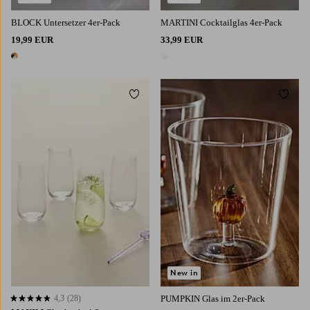
BLOCK Untersetzer 4er-Pack
MARTINI Cocktailglas 4er-Pack
19,99 EUR
33,99 EUR
1 Farbe
1 Farbe
Zu Favoriten hinzufügen
Zu Fa
New in
4,3
(28)
PUMPKIN Glas im 2er-Pack
4,3 basierend auf 28 Bewertungen