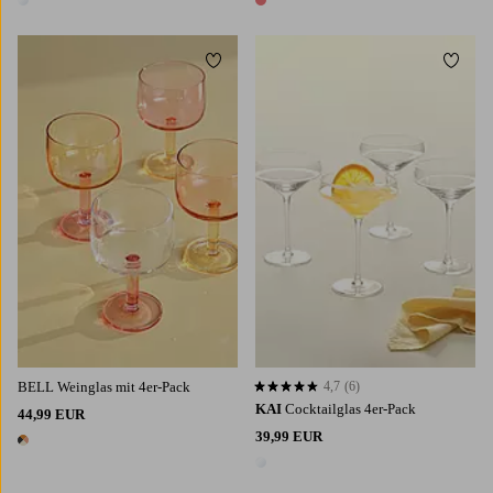
1 Farbe
1 Farbe
Zu Favoriten hinzufügen
Zu Fa
BELL Weinglas mit 4er-Pack
4,7
(6)
4,7 basierend auf 6 Bewertungen
KAI
Cocktailglas 4er-Pack
44,99 EUR
39,99 EUR
1 Farbe
1 Farbe