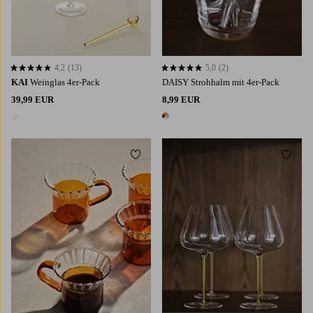
4,2
(13)
5,0
(2)
4,2 basierend auf 13 Bewertungen
5,0 basierend auf 2 Bewertungen
KAI
Weinglas 4er-Pack
DAISY Strohhalm mit 4er-Pack
39,99 EUR
8,99 EUR
1 Farbe
1 Farbe
Zu Favoriten hinzufügen
Zu Fa