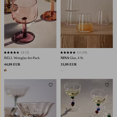
3,8
(5)
4,4
(19)
3,8 basierend auf 5 Bewertungen
4,4 basierend auf 19 Bewertungen
BELL Weinglas 4er-Pack
NINA
Glas, 4 St.
44,99 EUR
33,99 EUR
1 Farbe
1 Farbe
Zu Favoriten hinzufügen
Zu Fa