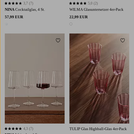
3,7
(7)
5,0
(2)
3,7 basierend auf 7 Bewertungen
5,0 basierend auf 2 Bewertungen
NINA
Cocktailglas, 4 St.
WILMA Glasuntersetzer 4er-Pack
57,99 EUR
22,99 EUR
1 Farbe
1 Farbe
Zu Favoriten hinzufügen
Zu Fa
4,3
(7)
TULIP Glas Highball-Glas 4er-Pack
4,3 basierend auf 7 Bewertungen