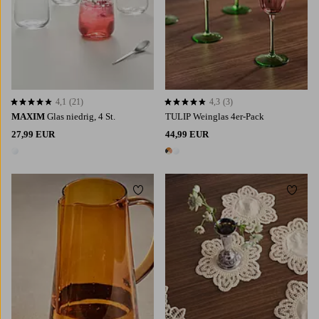
4,1
(21)
4,3
(3)
4,1 basierend auf 21 Bewertungen
4,3 basierend auf 3 Bewertungen
MAXIM
Glas niedrig, 4 St.
TULIP Weinglas 4er-Pack
27,99 EUR
44,99 EUR
1 Farbe
2 Farben
Zu Favoriten hinzufügen
Zu Fa