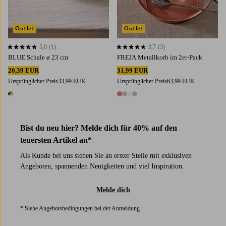
Outlet
Outlet
5,0
(1)
3,7
(3)
5,0 basierend auf 1 Bewertungen
3,7 basierend auf 3 Bewertungen
BLUE Schale ø 23 cm
FREJA Metallkorb im 2er-Pack
20,39 EUR
31,99 EUR
Ursprünglicher Preis
33,99 EUR
Ursprünglicher Preis
63,99 EUR
1 Farbe
4 Farben
Bist du neu hier? Melde dich für 40% auf den
teuersten Artikel an*
Als Kunde bei uns stehen Sie an erster Stelle mit exklusiven
Angeboten, spannenden Neuigkeiten und viel Inspiration.
Melde dich
* Siehe Angebotsbedingungen bei der Anmeldung