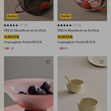
Outlet
Outlet
3,7
(3)
3,7
(3)
3,7 basierend auf 3 Bewertungen
3,7 basierend auf 3 Bewertungen
FREJA Metallkorb im 2er-Pack
FREJA Metallkorb im 2er-Pack
31,99 EUR
31,99 EUR
Ursprünglicher Preis
63,99 EUR
Ursprünglicher Preis
63,99 EUR
4 Farben
4 Farben
Zu Favoriten hinzufügen
Zu Fa