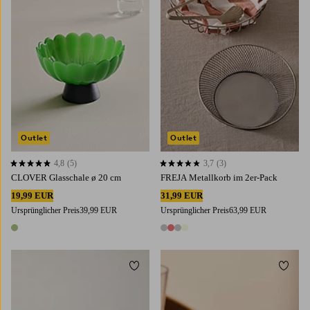
Outlet
Outlet
4,8
(5)
3,7
(3)
4,8 basierend auf 5 Bewertungen
3,7 basierend auf 3 Bewertungen
CLOVER Glasschale ø 20 cm
FREJA Metallkorb im 2er-Pack
19,99 EUR
31,99 EUR
Ursprünglicher Preis
39,99 EUR
Ursprünglicher Preis
63,99 EUR
1 Farbe
4 Farben
Zu Favoriten hinzufügen
Zu Fa