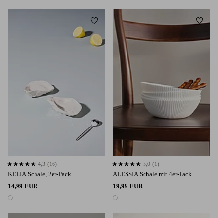
Zu Favoriten hinzufügen
Zu Fa
4,3
(16)
5,0
(1)
4,3 basierend auf 16 Bewertungen
5,0 basierend auf 1 Bewertungen
KELIA Schale, 2er-Pack
ALESSIA Schale mit 4er-Pack
14,99 EUR
19,99 EUR
1 Farbe
1 Farbe