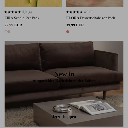
5,0
(4)
4,0
(9)
5,0 basierend auf 4 Bewertungen
4,0 basierend auf 9 Bewertungen
EIRA Schale. 2er-Pack
FLORA
Dessertschale 4er-Pack
22,99 EUR
39,99 EUR
2 Farben
1 Farbe
New in
Ausgewählte Nachrichten der Saison
Jetzt shoppen