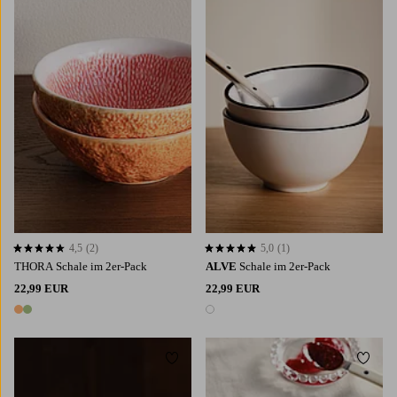
4,5
(2)
5,0
(1)
4,5 basierend auf 2 Bewertungen
5,0 basierend auf 1 Bewertungen
THORA Schale im 2er-Pack
ALVE
Schale im 2er-Pack
22,99 EUR
22,99 EUR
2 Farben
1 Farbe
Zu Favoriten hinzufügen
Zu Fa