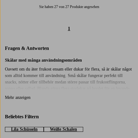
Sie haben 27 von 27 Produkte angesehen
1
Fragen & Antworten
Skålar med många användningsområden
Oavsett om du äter frukost ensam eller dukar för flera, så är skålar något
som alltid kommer till användning. Små skålar fungerar perfekt till
snacks, nötter eller tillbehör medan större passar till frukostflingorna,
soppa eller sallad. Blanda gärna flera storlekar på bordet för en levande
dukning. En liten soppskål vid varje tallrik ger dukningen det lilla extra,
Mehr anzeigen
medan större frukostskålar passar fint även till servering. Glasskålar är
dessutom ett enkelt sätt att göra efterrätten lite festligare. Toppa med
färska bär eller chokladsås, så blir det både gott och fint att ställa fram.
Beliebtes Filtern
Fina detaljer till bordet
Lila Schüsseln
Weiße Schalen
Hos Jotex finns många fina skålar att välja bland, från enkla och tidlösa