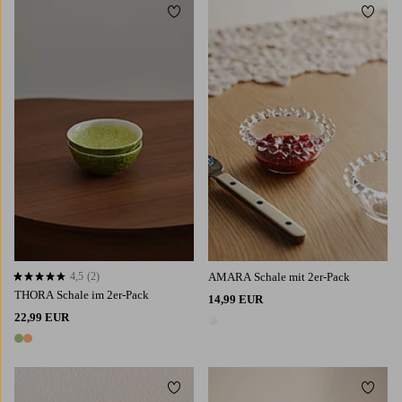
Zu Favoriten hinzufügen
Zu Fa
4,5
(2)
AMARA Schale mit 2er-Pack
4,5 basierend auf 2 Bewertungen
THORA Schale im 2er-Pack
14,99 EUR
22,99 EUR
1 Farbe
2 Farben
Zu Favoriten hinzufügen
Zu Fa