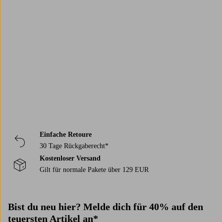
till mer trendiga varianter. De passar lika bra till vardag som till fest och
gör det enkelt att få till en snygg dukning, oavsett tillfälle. Låt de gärna
stå framme i köket, fyllda med frukt eller småsaker, så blir skålarna lika
Trustpilot
mycket en del av inredningen som de är praktiska.
Einfache Retoure
30 Tage Rückgaberecht*
Kostenloser Versand
Gilt für normale Pakete über 129 EUR
Bist du neu hier? Melde dich für 40% auf den
teuersten Artikel an*