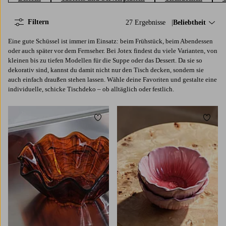
Filtern
27 Ergebnisse
Sortieren nach:
Beliebtheit
Eine gute Schüssel ist immer im Einsatz: beim Frühstück, beim Abendessen
oder auch später vor dem Fernseher. Bei Jotex findest du viele Varianten, von
kleinen bis zu tiefen Modellen für die Suppe oder das Dessert. Da sie so
dekorativ sind, kannst du damit nicht nur den Tisch decken, sondern sie
auch einfach draußen stehen lassen. Wähle deine Favoriten und gestalte eine
individuelle, schicke Tischdeko ‒ ob alltäglich oder festlich.
Zu Favoriten hinzufügen
Zu Fa