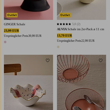
Outlet
Outlet
GINGER Schale
5,0
(2)
5,0 basierend auf 2 Bewertungen
ALVIA
Schale im 2er-Pack ø 11 cm
23,99 EUR
13,79 EUR
Ursprünglicher Preis
39,99 EUR
Ursprünglicher Preis
22,99 EUR
1 Farbe
1 Farbe
Zu Favoriten hinzufügen
Zu Fa