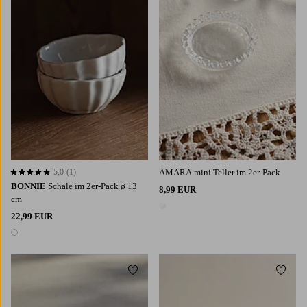
5,0
(1)
AMARA mini Teller im 2er-Pack
5,0 basierend auf 1 Bewertungen
BONNIE
Schale im 2er-Pack ø 13
8,99 EUR
cm
1 Farbe
22,99 EUR
1 Farbe
Zu Favoriten hinzufügen
Zu Fa