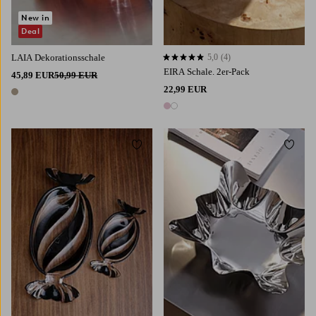
New in
Deal
LAIA Dekorationsschale
5,0
(4)
5,0 basierend auf 4 Bewertungen
EIRA Schale. 2er-Pack
45,89 EUR
50,99 EUR
22,99 EUR
1 Farbe
2 Farben
Zu Favoriten hinzufügen
Zu Fa