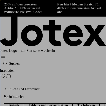
25% auf den teuersten
Neu hier? Melden Sie sich für
Artikel* + 10% extra auf
40% auf den teuersten Artikel
reduzierte Preise**. Code:
an*
424882
Jotex-Logo – zur Startseite wechseln
Ellos‘ Menü
Suchen
Inspiration
Zu den als Favoriten markierten Produkten gehen
Zum Warenkorb
Küche und Esszimmer
Schüsseln
Besteck
Tabletts und Servierplatten
Tischdecken
G