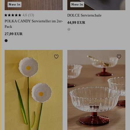
New in
New in
4,6
(13)
DOLCE Servierschale
4,6 basierend auf 13 Bewertungen
POLKA CANDY Servierteller im 2er-
44,99 EUR
Pack
1 Farbe
27,99 EUR
1 Farbe
Zu Favoriten hinzufügen
Zu Fa