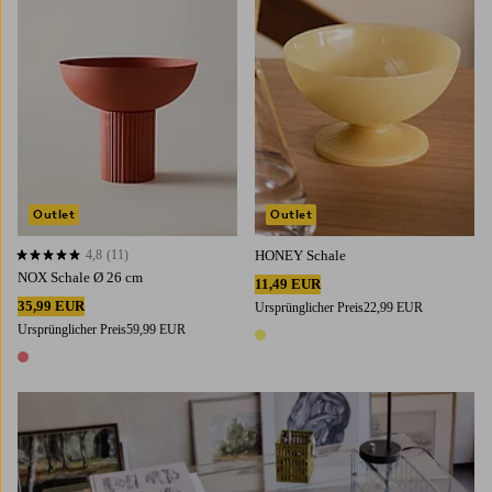
Outlet
Outlet
4,8
(11)
HONEY Schale
4,8 basierend auf 11 Bewertungen
NOX Schale Ø 26 cm
11,49 EUR
35,99 EUR
Ursprünglicher Preis
22,99 EUR
Ursprünglicher Preis
59,99 EUR
1 Farbe
1 Farbe