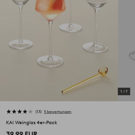
1
/
7
13
5 bewertungen
KAI Weinglas 4er-Pack
39,99 EUR