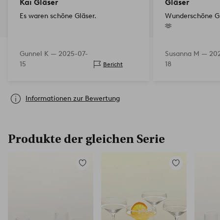
Kai Gläser
Gläser
Es waren schöne Gläser.
Wunderschöne Gl
🫶
Gunnel K —
2025-07-
Susanna M —
20
15
18
Bericht
Informationen zur Bewertung
Produkte der gleichen Serie
Zu
Zu
Favoriten
Favoriten
hinzufügen
hinzufügen