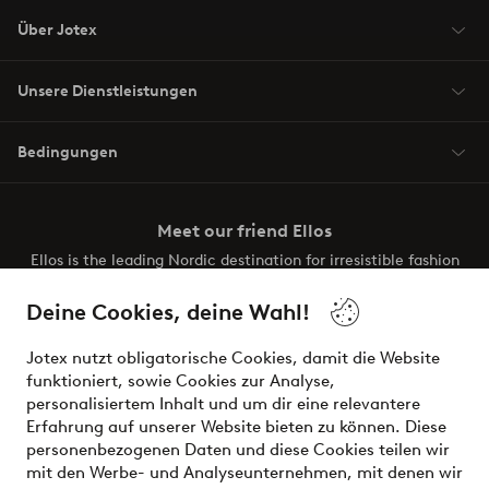
Über Jotex
Unsere Dienstleistungen
Bedingungen
Meet our friend Ellos
Ellos is the leading Nordic destination for irresistible fashion
and beauty. Discover a vast, modern selection of items and
the latest trends, curated to make finding your next look
Deine Cookies, deine Wahl!
effortless. It’s all here.
Jotex nutzt obligatorische Cookies, damit die Website
Visit Ellos
funktioniert, sowie Cookies zur Analyse,
personalisiertem Inhalt und um dir eine relevantere
Erfahrung auf unserer Website bieten zu können. Diese
personenbezogenen Daten und diese Cookies teilen wir
mit den Werbe- und Analyseunternehmen, mit denen wir