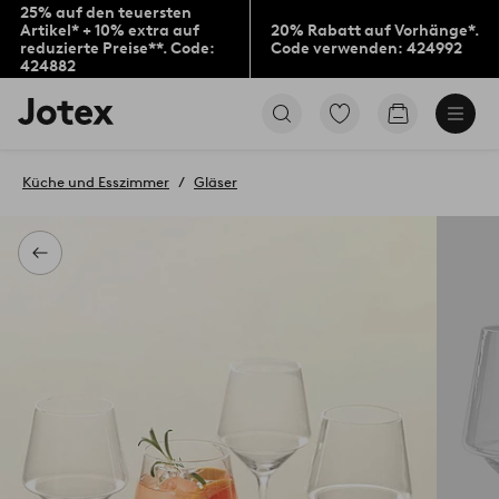
25% auf den teuersten
Artikel* + 10% extra auf
20% Rabatt auf Vorhänge*.
reduzierte Preise**. Code:
Code verwenden: 424992
424882
Jotex-
Zu
Zum
Logo
den
Warenkorb
–
als
zur
Favoriten
Küche und Esszimmer
Gläser
Startseite
markierten
wechseln
Produkten
gehen
Zurück