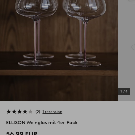
1
/
4
2
1 rezension
ELLISON Weinglas mit 4er-Pack
56,99 EUR