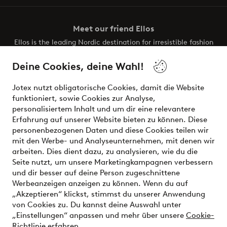
Meet our friend Ellos
Ellos is the leading Nordic destination for irresistible fashion
and beauty. Discover a vast, modern selection of items and
the latest trends, curated to make finding your next look
Deine Cookies, deine Wahl!
effortless. It’s all here.
Jotex nutzt obligatorische Cookies, damit die Website
Visit Ellos
funktioniert, sowie Cookies zur Analyse,
personalisiertem Inhalt und um dir eine relevantere
Erfahrung auf unserer Website bieten zu können. Diese
personenbezogenen Daten und diese Cookies teilen wir
mit den Werbe- und Analyseunternehmen, mit denen wir
Sichere Zahlungen - Jetzt bezahlen oder aufteilen
arbeiten. Dies dient dazu, zu analysieren, wie du die
Seite nutzt, um unsere Marketingkampagnen verbessern
Möchtest du mehr über
unsere
und dir besser auf deine Person zugeschnittene
Zahlungsmöglichkeiten
erfahren?
Werbeanzeigen anzeigen zu können. Wenn du auf
„Akzeptieren“ klickst, stimmst du unserer Anwendung
von Cookies zu. Du kannst deine Auswahl unter
„Einstellungen“ anpassen und mehr über unsere
Cookie-
Richtlinie erfahren
.