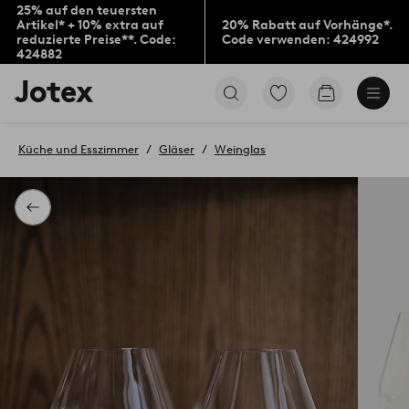
25% auf den teuersten
Artikel* + 10% extra auf
20% Rabatt auf Vorhänge*.
reduzierte Preise**. Code:
Code verwenden: 424992
424882
Jotex-
Zu
Zum
Logo
den
Warenkorb
–
als
zur
Favoriten
Küche und Esszimmer
Gläser
Weinglas
Startseite
markierten
wechseln
Produkten
gehen
Zurück