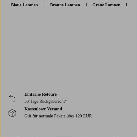
Blaue Lampen
Braune Lampen
Graue Lampen
Grüne Lampen
Gelbe Lampen
Leuchten – Gold
Trustpilot
Einfache Retoure
30 Tage Rückgaberecht*
Kostenloser Versand
Gilt für normale Pakete über 129 EUR