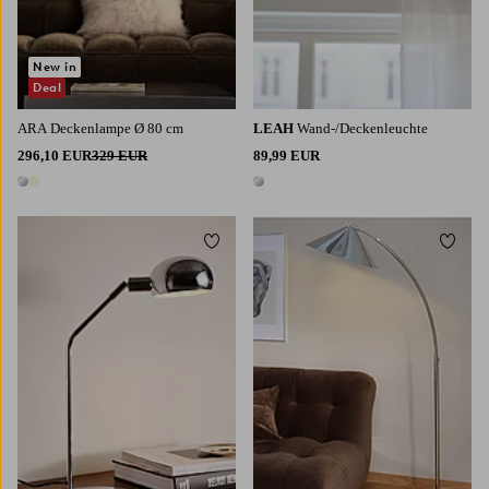
New in
Deal
ARA Deckenlampe Ø 80 cm
LEAH
Wand-/Deckenleuchte
296,10 EUR
329 EUR
89,99 EUR
2 Farben
1 Farbe
Zu Favoriten hinzufügen
Zu Fa