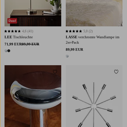
Deal
4,6
(41)
5,0
(2)
4,6 basierend auf 41 Bewertungen
5,0 basierend auf 2 Bewertungen
LEE
Tischleuchte
LASSE
verchromte Wandlampe im
2er-Pack
71,99 EUR
89,99 EUR
89,99 EUR
2 Farben
1 Farbe
Zu Favoriten hinzufügen
Zu Fa