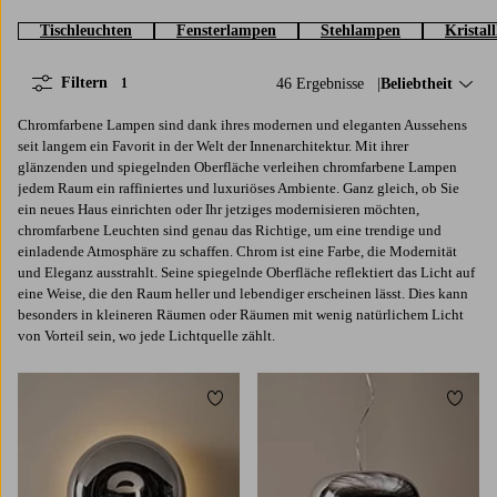
Tischleuchten
Fensterlampen
Stehlampen
Kristal
Filtern
46 Ergebnisse
Sortieren nach:
Beliebtheit
1
Chromfarbene Lampen sind dank ihres modernen und eleganten Aussehens
seit langem ein Favorit in der Welt der Innenarchitektur. Mit ihrer
glänzenden und spiegelnden Oberfläche verleihen chromfarbene Lampen
jedem Raum ein raffiniertes und luxuriöses Ambiente. Ganz gleich, ob Sie
ein neues Haus einrichten oder Ihr jetziges modernisieren möchten,
chromfarbene Leuchten sind genau das Richtige, um eine trendige und
einladende Atmosphäre zu schaffen. Chrom ist eine Farbe, die Modernität
und Eleganz ausstrahlt. Seine spiegelnde Oberfläche reflektiert das Licht auf
eine Weise, die den Raum heller und lebendiger erscheinen lässt. Dies kann
besonders in kleineren Räumen oder Räumen mit wenig natürlichem Licht
von Vorteil sein, wo jede Lichtquelle zählt.
Zu Favoriten hinzufügen
Zu Fa