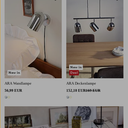
Zu Favoriten hinzufügen
Zu Fa
New in
New in
Deal
ARA Wandlampe
ARA Deckenlampe
56,99 EUR
152,10 EUR
169 EUR
2 Farben
2 Farben