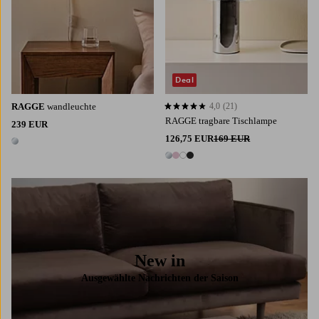
Deal
RAGGE
wandleuchte
4,0
(21)
4,0 basierend auf 21 Bewertungen
RAGGE tragbare Tischlampe
239 EUR
126,75 EUR
169 EUR
1 Farbe
4 Farben
New in
Ausgewählte Nachrichten der Saison