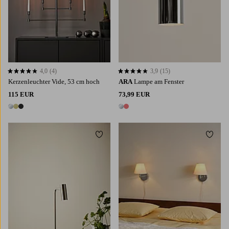
4,0
(4)
3,9
(15)
4,0 basierend auf 4 Bewertungen
3,9 basierend auf 15 Bewertungen
Kerzenleuchter Vide, 53 cm hoch
ARA
Lampe am Fenster
115 EUR
73,99 EUR
3 Farben
2 Farben
Zu Favoriten hinzufügen
Zu Fa