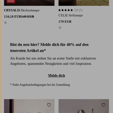
Deal
CRYSALIS
Deckenlampe
5,0
(1)
5,0 basierend auf 1 Bewertungen
CELIE Stehlampe
134,10 EUR
149 EUR
179 EUR
1 Farbe
1 Farbe
Bist du neu hier? Melde dich für 40% auf den
teuersten Artikel an*
Als Kunde bei uns stehen Sie an erster Stelle mit exklusiven
Angeboten, spannenden Neuigkeiten und viel Inspiration.
Melde dich
* Siehe Angebotsbedingungen bei der Anmeldung
Zu Favoriten hinzufügen
Zu Fa