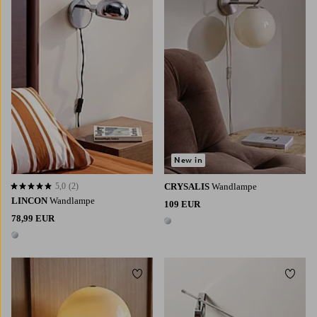
New in
5,0
(2)
CRYSALIS
Wandlampe
5,0 basierend auf 2 Bewertungen
LINCON
Wandlampe
109 EUR
78,99 EUR
1 Farbe
1 Farbe
Zu Favoriten hinzufügen
Zu Fa