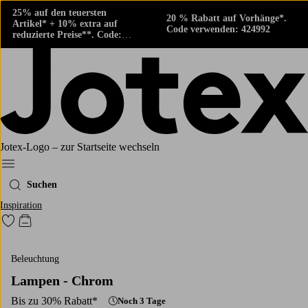
25% auf den teuersten
20 % Rabatt auf Vorhänge*.
Artikel* + 10% extra auf
Code verwenden: 424992
reduzierte Preise**. Code:
424882
Jotex-Logo – zur Startseite wechseln
Ellos‘ Menü
Suchen
Inspiration
Zu den als Favoriten markierten Produkten gehen
Zum Warenkorb
Beleuchtung
Lampen - Chrom
Bis zu 30% Rabatt*
Noch 3 Tage