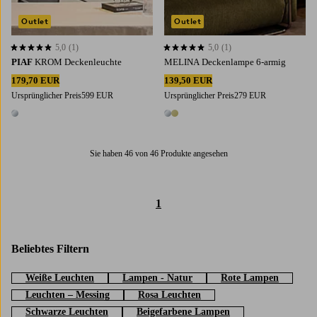
Outlet
Outlet
5,0
(1)
5,0
(1)
5,0 basierend auf 1 Bewertungen
5,0 basierend auf 1 Bewertungen
PIAF
KROM Deckenleuchte
MELINA Deckenlampe 6-armig
179,70 EUR
139,50 EUR
Ursprünglicher Preis
599 EUR
Ursprünglicher Preis
279 EUR
1 Farbe
2 Farben
Sie haben 46 von 46 Produkte angesehen
1
Beliebtes Filtern
Weiße Leuchten
Lampen - Natur
Rote Lampen
Leuchten – Messing
Rosa Leuchten
Schwarze Leuchten
Beigefarbene Lampen