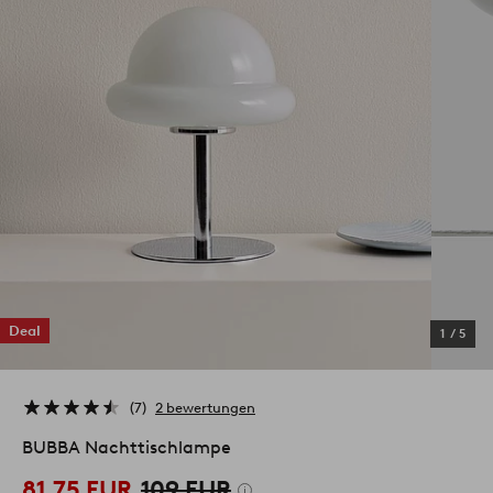
Deal
1
/
5
7
2 bewertungen
BUBBA Nachttischlampe
81,75 EUR
109 EUR