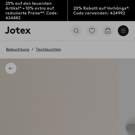
25% auf den teuersten
Artikel* + 10% extra auf
20% Rabatt auf Vorhänge*.
reduzierte Preise**. Code:
Code verwenden: 424992
424882
Jotex-
Zu
Zum
Logo
den
Warenkorb
–
als
zur
Favoriten
Beleuchtung
Tischleuchten
Startseite
markierten
wechseln
Produkten
gehen
Zurück