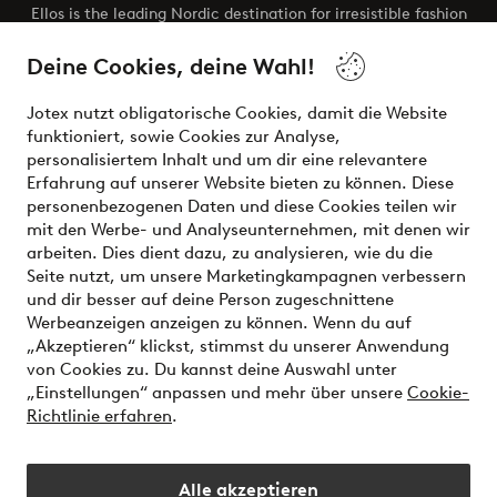
Ellos is the leading Nordic destination for irresistible fashion
and beauty. Discover a vast, modern selection of items and
the latest trends, curated to make finding your next look
Deine Cookies, deine Wahl!
effortless. It’s all here.
Jotex nutzt obligatorische Cookies, damit die Website
Visit Ellos
funktioniert, sowie Cookies zur Analyse,
personalisiertem Inhalt und um dir eine relevantere
Erfahrung auf unserer Website bieten zu können. Diese
personenbezogenen Daten und diese Cookies teilen wir
mit den Werbe- und Analyseunternehmen, mit denen wir
Sichere Zahlungen - Jetzt bezahlen oder aufteilen
arbeiten. Dies dient dazu, zu analysieren, wie du die
Seite nutzt, um unsere Marketingkampagnen verbessern
Möchtest du mehr über
unsere
und dir besser auf deine Person zugeschnittene
Zahlungsmöglichkeiten
erfahren?
Werbeanzeigen anzeigen zu können. Wenn du auf
„Akzeptieren“ klickst, stimmst du unserer Anwendung
von Cookies zu. Du kannst deine Auswahl unter
„Einstellungen“ anpassen und mehr über unsere
Cookie-
Richtlinie erfahren
.
Deutschland - Land auswählen
Alle akzeptieren