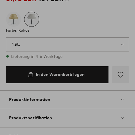
Farbe: Kokos
1 St.
Vorrätig
Lieferung in 4-6 Werktage
In den Warenkorb legen
Zu
Favoriten
hinzufüg
Produktinformation
Produktspezifikation