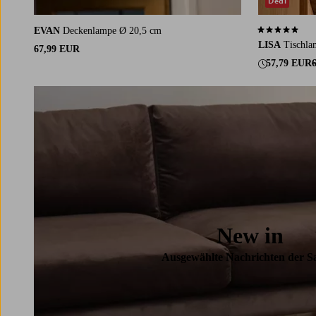
Deal
EVAN
Deckenlampe Ø 20,5 cm
4,8 basierend 
LISA
Tischla
67,99 EUR
57,79 EUR
New in
Ausgewählte Nachrichten der S