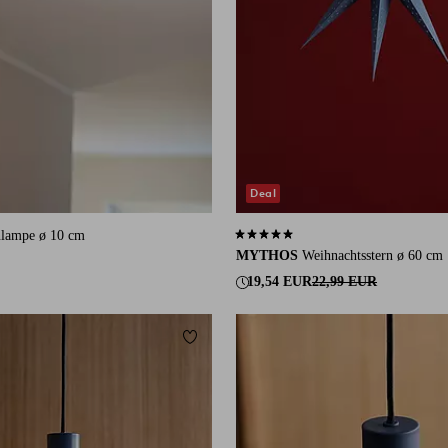
Deal
lampe ø 10 cm
5,0 basierend auf 2 Bewertungen
MYTHOS
Weihnachtsstern ø 60 cm
19,54 EUR
22,99 EUR
ügen
Zu Favoriten hinzufügen