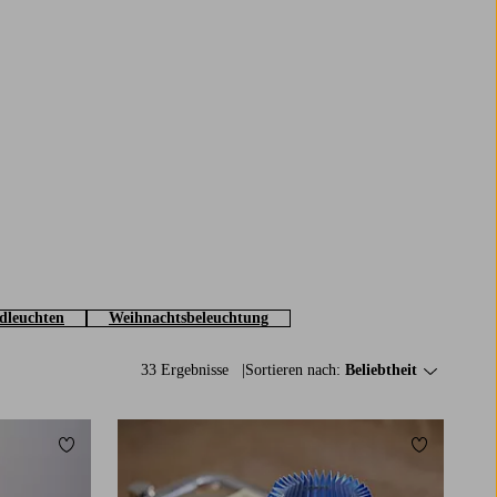
leuchten
Weihnachtsbeleuchtung
33 Ergebnisse
Sortieren nach:
Beliebtheit
Zu Favoriten hinzufügen
Zu Favorit