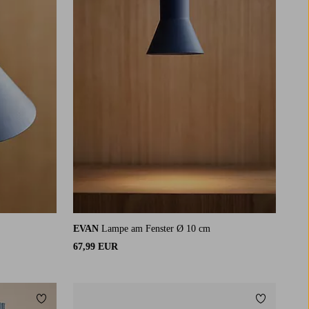
EVAN
Lampe am Fenster Ø 10 cm
67,99 EUR
Zu Favoriten hinzufügen
Zu Favorit