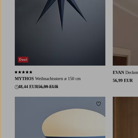
Deal
EVAN
Decken
5,0 basierend auf 1 Bewertungen
MYTHOS
Weihnachtsstern ø 150 cm
56,99 EUR
48,44 EUR
56,99 EUR
Zu Favoriten hinzuf