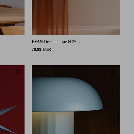
EVAN
Deckenlampe Ø 25 cm
78,99 EUR
Zu Favoriten hinzufügen
Zu Favorit