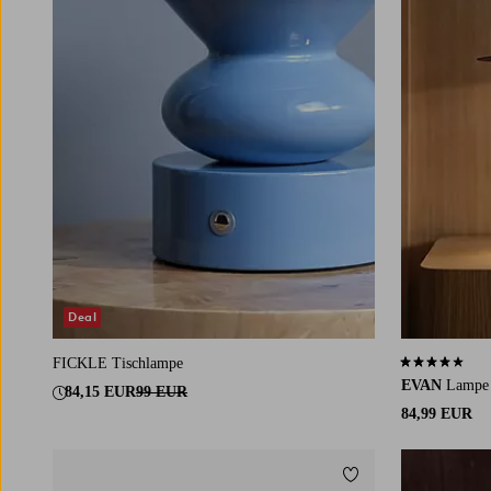
Deal
FICKLE Tischlampe
4,0 basierend 
EVAN
Lampe 
84,15 EUR
99 EUR
84,99 EUR
Zu Favoriten hinzuf