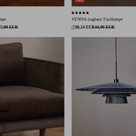
Deal
auf 4 Bewertungen
5,0 basierend auf 2 Bewertungen
mpe
VENNA tragbare Tischlampe
67,99 EUR
38,24 EUR
44,99 EUR
aison