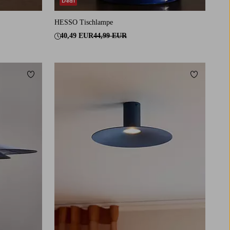
Deal
HESSO Tischlampe
40,49 EUR
44,99 EUR
Zu Favoriten hinzufügen
Zu Favorit