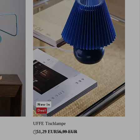
New in
Deal
UFFE Tischlampe
51,29 EUR
56,99 EUR