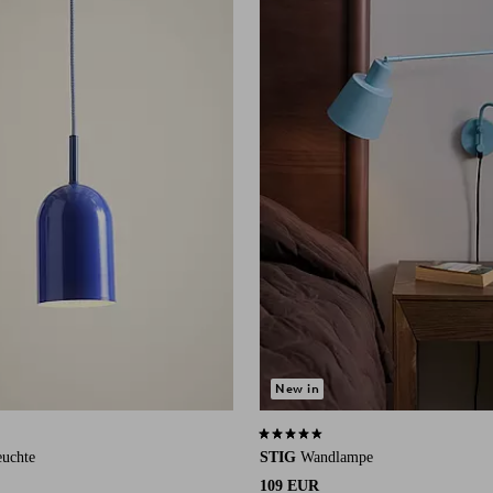
New in
 auf 41 Bewertungen
4,3 basierend auf 133 Bewertungen
euchte
STIG
Wandlampe
109 EUR