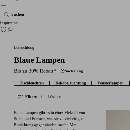
Ellos‘ Menü
Suchen
Inspiration
Zu den als Favoriten markierten Produkten gehen
Zum Warenkorb
Beleuchtung
Blaue Lampen
Bis zu 30% Rabatt*
Noch 1 Tag
Tischleuchten
Dekobeleuchtung
Fensterlampen
Filtern
Löschen
1
Blaue Lampen gibt es in einer Vielzahl von
Stilen und Formen, was sie zu vielseitigen
Einrichtungsgegenständen macht. Von