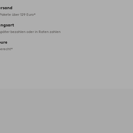
ersand
 Pakete über 129 Euro*
ungsart
später bezahlen oder in Raten zahlen
oure
erecht*