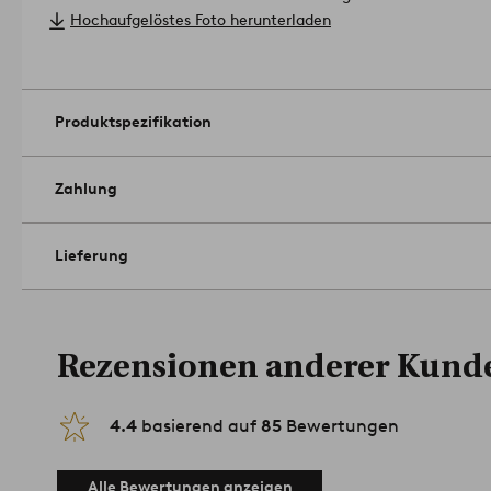
Farben in der Verdunkelung variieren.
Hellgrau, lila und beige
Hochaufgelöstes Foto herunterladen
Graugrün sind 80-90% abdunkelnd.
Aufhängefertig mit Multifu
Gardinenhaken, Stangentunnel oder verdeckten Schlaufen au
Polyester.
Breite: 275 cm. Wähle bei der Bestellung die Länge aus.
Produktspezifikation
Methode der Aufhängung: Multiufunktionsband.
Menge in der Verpackung: 1.
Grammgewicht: 280 g/m².
Waschmaschinenfest bei 40°C. Verw
Zahlung
im Trockner trocknen. Bei niedriger Temperatur zu bügeln. H
Trockenreinigung (nur mit Petroleum-Lösungsmittel). Für eine
Lieferung
solltest du sie regelmäßig vorsichtig absaugen (Polsterdüse ve
du, dass Staub und Verunreinigungen in den Stoff eindringen.
Farbfrische deiner Gardinen. Flecken entfernst du mit einem
angefeuchtet hast. Den Fleck vorsichtig mit dem Lappen abt
lassen. Schrumpfung max 5 %.
Rezensionen anderer Kund
Artikelnummer: 1718966-03
4.4
basierend auf
85
Bewertungen
Alle Bewertungen anzeigen