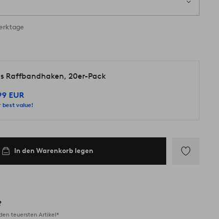
ig
Werktage
lis Raffbandhaken, 20er-Pack
99 EUR
 best value!
In den Warenkorb legen
Zu
Favoriten
hinzufügen
?
en teuersten Artikel*