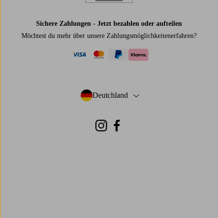
Sichere Zahlungen - Jetzt bezahlen oder aufteilen
Möchtest du mehr über
unsere Zahlungsmöglichkeiten
erfahren?
visa
mastercard
paypal
klarna
Deutchland
- Land auswählen
Instagram
Facebook