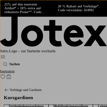
25% auf den teuersten
20 % Rabatt auf Vorhänge*.
Artikel* + 10% extra auf
Code verwenden: 424992
reduzierte Preise**. Code:
424882
Jotex-Logo – zur Startseite wechseln
Ellos‘ Menü
Suchen
Inspiration
Zu den als Favoriten markierten Produkten gehen
Zum Warenkorb
Vorhänge und Gardinen
Kurzgardinen
Verdunkelungsvorhänge
Multifunktionsgardinen
Leine