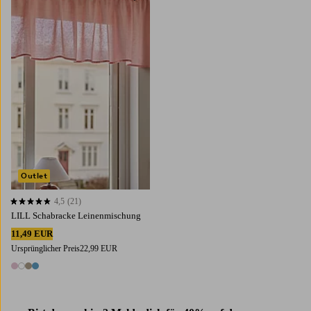
Outlet
4,5
(21)
4,5 basierend auf 21 Bewertungen
LILL Schabracke Leinenmischung
11,49 EUR
Ursprünglicher Preis
22,99 EUR
4 Farben