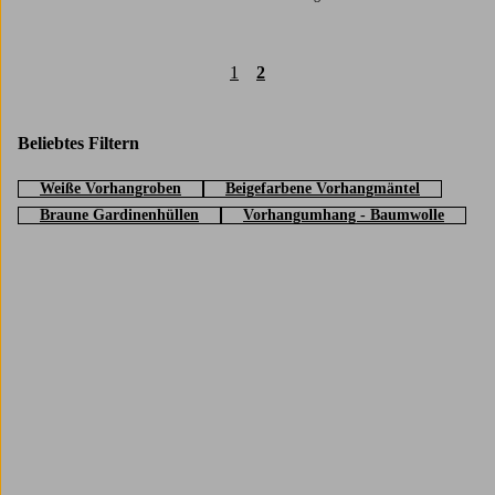
1
2
Beliebtes Filtern
Weiße Vorhangroben
Beigefarbene Vorhangmäntel
Braune Gardinenhüllen
Vorhangumhang - Baumwolle
Trustpilot