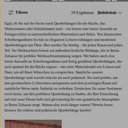
Filtern
59 Ergebnisse
Sortieren nach:
Beliebtheit
Egal, ob Sie auf der Suche nach Querbehängen für die Küche, das
Wohnzimmer oder Schlafzimmer sind – wir bieten eine breite Auswahl an
Fertigtextilien in unterschiedlichen Materialien und Stilen. Von klassischen
Scheibengardinen bis hin zu eleganten Leinenvorhängen und modernen
Querbehängen mit Ösen. Hier werden Sie fündig – für jeden Raum und jeden
Stil. Vor Weihnachten bieten wir außerdem festliche Behänge, die in Ihrem
Zuhause für perfekte Weihnachtsstimmung sorgen. Wir haben auch eine
breite Auswahl an Scheibengardinen und fertig genähten Querbehängen, die
sich optimal für die Küche eignen – mit einer Materialwahl wie Leinen und
Ösen, um all Ihren Wünschen zu entsprechen. Sämtliche unserer
Querbehänge sind sowohl stilecht als auch praktisch. Sie sind perfekt, um
den gewünschten Lichteinlass anzupassen und dem jeweiligen Raum auf
natürliche Weise mehr Ästhetik zu verleihen. Entdecken Sie unser Sortiment
noch heute, um den perfekten Querbehang zu finden, der Ihre Einrichtung
auf eine neue Ebene hebt und gleichzeitig für eine gemütliche Atmosphäre
in Ihrem Zuhause sorgt. Warum also noch länger warten? Bereits heute
können Sie schöne und praktische Querbehänge kaufen!
Zu Favoriten hinzufügen