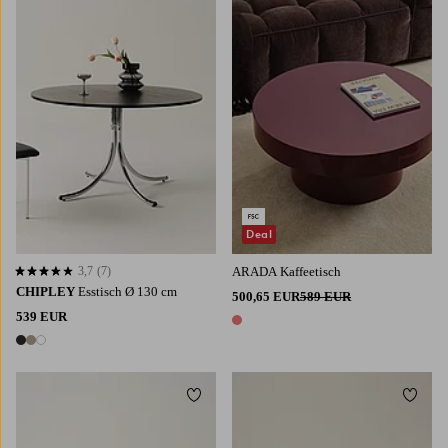
Deal
3,7
(7)
ARADA Kaffeetisch
3,7 basierend auf 7 Bewertungen
CHIPLEY
Esstisch Ø 130 cm
500,65 EUR
589 EUR
539 EUR
1 Farbe
3 Farben
Zu Favoriten hinzufügen
Zu Fa