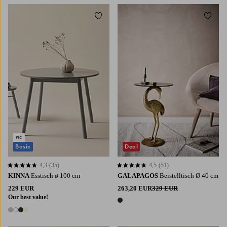
Zu Favoriten hinzufügen
Zu Fa
Basic
Deal
4,3
(35)
4,5
(51)
4,3 basierend auf 35 Bewertungen
4,5 basierend auf 51 Bewertungen
KINNA
Esstisch ø 100 cm
GALAPAGOS
Beistelltisch Ø 40 cm
229 EUR
263,20 EUR
329 EUR
Our best value!
1 Farbe
4 Farben