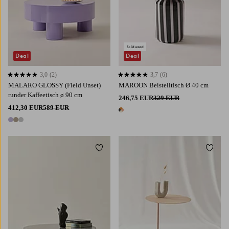
Deal
Deal
3,0
(2)
3,7
(6)
3,0 basierend auf 2 Bewertungen
3,7 basierend auf 6 Bewertungen
MALARO GLOSSY (Field Unset)
MAROON Beistelltisch Ø 40 cm
runder Kaffeetisch ø 90 cm
246,75 EUR
329 EUR
412,30 EUR
589 EUR
1 Farbe
3 Farben
Zu Favoriten hinzufügen
Zu Fa