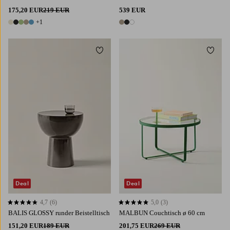
175,20 EUR
219 EUR
539 EUR
+1
6 Farben
3 Farben
Zu Favoriten hinzufügen
Zu Fa
Deal
Deal
4,7
(6)
5,0
(3)
4,7 basierend auf 6 Bewertungen
5,0 basierend auf 3 Bewertungen
BALIS GLOSSY runder Beistelltisch
MALBUN Couchtisch ø 60 cm
151,20 EUR
189 EUR
201,75 EUR
269 EUR