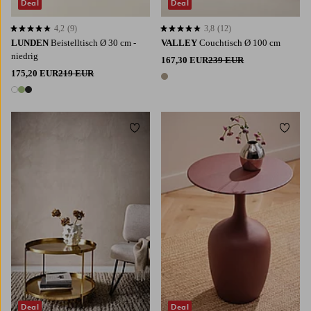
Deal
Deal
4,2
(9)
3,8
(12)
4,2 basierend auf 9 Bewertungen
3,8 basierend auf 12 Bewertungen
LUNDEN
Beistelltisch Ø 30 cm -
VALLEY
Couchtisch Ø 100 cm
niedrig
167,30 EUR
239 EUR
175,20 EUR
219 EUR
1 Farbe
3 Farben
Zu Favoriten hinzufügen
Zu Fa
Deal
Deal