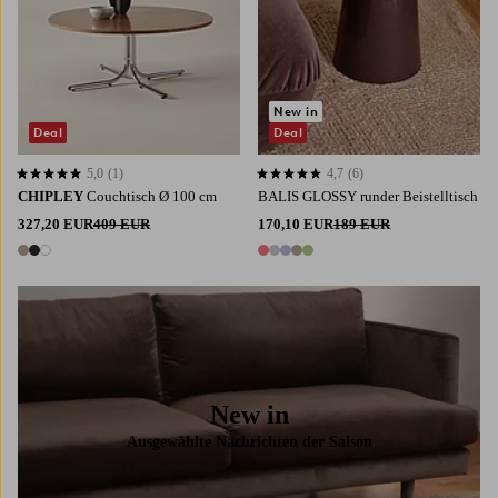
New in
Deal
Deal
5,0
(1)
4,7
(6)
5,0 basierend auf 1 Bewertungen
4,7 basierend auf 6 Bewertungen
CHIPLEY
Couchtisch Ø 100 cm
BALIS GLOSSY runder Beistelltisch
327,20 EUR
409 EUR
170,10 EUR
189 EUR
3 Farben
5 Farben
New in
Ausgewählte Nachrichten der Saison