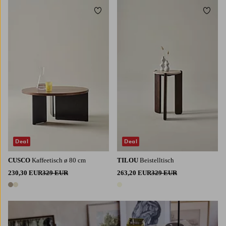
Zu Favoriten hinzufügen
Zu Fa
Deal
Deal
CUSCO
Kaffeetisch ø 80 cm
TILOU
Beistelltisch
230,30 EUR
329 EUR
263,20 EUR
329 EUR
2 Farben
1 Farbe