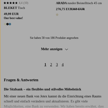
4,4
(10)
ARADA
runder Beistelltisch 45 cm
4,4 basierend auf 10 Bewertungen
BLEKET
Tisch
276,75 EUR
369 EUR
49,99 EUR
1 Farbe
Our best value!
3 Farben
Sie haben 58 von 186 Produkte angesehen
Mehr anzeigen
1
2
3
4
Fragen & Antworten
Die Sitzbank – ein flexibles und stilvolles Möbelstück
Mit einer neuen Bank von Jotex kannst du die Einrichtung eines Raums
schnell und einfach verändern und aktualisieren. Es gibt viele
Möglichkeiten, eine Bank zu verwenden. Wir haben bereits erwähnt, dass