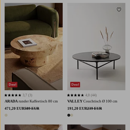
Zu Favoriten hinzufügen
Zu Fa
Deal
Deal
3,7
(3)
4,0
(44)
3,7 basierend auf 3 Bewertungen
4,0 basierend auf 44 Bewertungen
ARADA
runder Kaffeetisch 80 cm
VALLEY
Couchtisch Ø 100 cm
471,20 EUR
589 EUR
191,20 EUR
239 EUR
1 Farbe
2 Farben