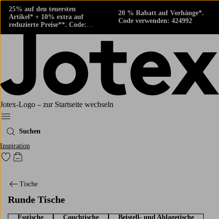
25% auf den teuersten
20 % Rabatt auf Vorhänge*.
Artikel* + 10% extra auf
Code verwenden: 424992
reduzierte Preise**. Code:
424882
Jotex-Logo – zur Startseite wechseln
Ellos‘ Menü
Suchen
Inspiration
Zu den als Favoriten markierten Produkten gehen
Zum Warenkorb
Tische
Runde Tische
Esstische
Couchtische
Beistell- und Ablagetische