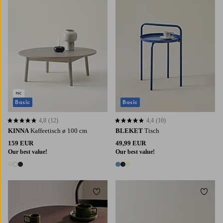
Basic
Basic
4,8
(12)
4,4
(10)
4,8 basierend auf 12 Bewertungen
4,4 basierend auf 10 Bewertungen
KINNA
Kaffeetisch ø 100 cm
BLEKET
Tisch
159 EUR
49,99 EUR
Our best value!
Our best value!
3 Farben
3 Farben
Zu Favoriten hinzufügen
Zu Fa