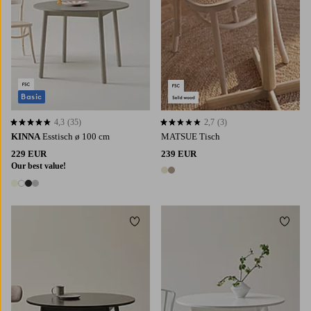
Basic
4,3
(35)
2,7
(3)
4,3 basierend auf 35 Bewertungen
2,7 basierend auf 3 Bewertungen
KINNA
Esstisch ø 100 cm
MATSUE Tisch
229 EUR
239 EUR
Our best value!
2 Farben
4 Farben
Zu Favoriten hinzufügen
Zu Fa