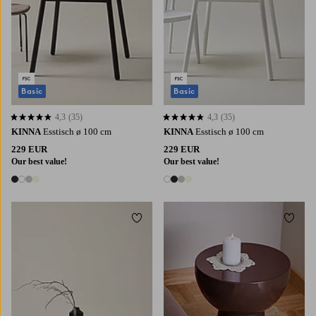
Basic
Basic
4,3
(35)
4,3
(35)
4,3 basierend auf 35 Bewertungen
4,3 basierend auf 35 Bewertungen
KINNA
Esstisch ø 100 cm
KINNA
Esstisch ø 100 cm
229 EUR
229 EUR
Our best value!
Our best value!
4 Farben
4 Farben
Zu Favoriten hinzufügen
Zu Fa