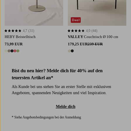
Deal
4,7
(31)
4,0
(44)
4,7 basierend auf 31 Bewertungen
4,0 basierend auf 44 Bewertungen
HEBY Beistelltisch
VALLEY
Couchtisch Ø 100 cm
73,99 EUR
179,25 EUR
239 EUR
5 Farben
2 Farben
Bist du neu hier? Melde dich für 40% auf den
teuersten Artikel an*
Als Kunde bei uns stehen Sie an erster Stelle mit exklusiven
Angeboten, spannenden Neuigkeiten und viel Inspiration.
Melde dich
* Siehe Angebotsbedingungen bei der Anmeldung