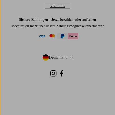
Visit Ellos
Sichere Zahlungen - Jetzt bezahlen oder aufteilen
Möchtest du mehr über
unsere Zahlungsmöglichkeiten
erfahren?
visa
mastercard
paypal
klarna
Deutchland
- Land auswählen
Instagram
Facebook