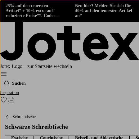
25% auf den teuersten
Neu hier? Melden Sie sich für
Artikel* + 10% extra auf
40% auf den teuersten Artikel
reduzierte Preise**. Code:
an*
424882
Jotex-Logo – zur Startseite wechseln
Ellos‘ Menü
Suchen
Inspiration
Zu den als Favoriten markierten Produkten gehen
Zum Warenkorb
Schreibtische
Schwarze Schreibtische
Esstische
Couchtische
Beistell- und Ablagetische
S