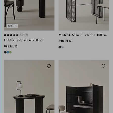
3,0
(2)
MEKKO
Schreibtisch 50 x 100 cm
3,0 basierend auf 2 Bewertungen
GEO Schreibtisch 40x100 cm
539 EUR
699 EUR
2 Farben
3 Farben
Zu Favoriten hinzufügen
Zu Fa