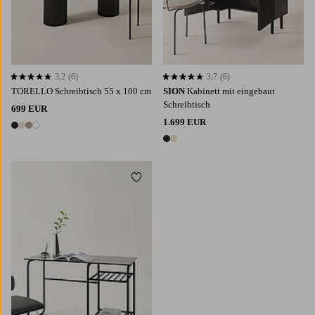
3,2
(6)
3,7
(6)
3,2 basierend auf 6 Bewertungen
3,7 basierend auf 6 Bewertungen
TORELLO Schreibtisch 55 x 100 cm
SION
Kabinett mit eingebaut
Schreibtisch
699 EUR
1.699 EUR
4 Farben
2 Farben
Zu Favoriten hinzufügen