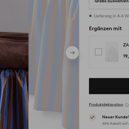
Größe auswählen
Alle Größen vorrät
Lieferung in 4-6 
Ergänzen mit
ZA
Nächstes
19
Produkt
Produktdeklaration
Neuer Kunde
40% Rabatt auf d