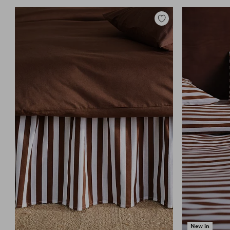
Zu
Favoriten
hinzufügen
New in