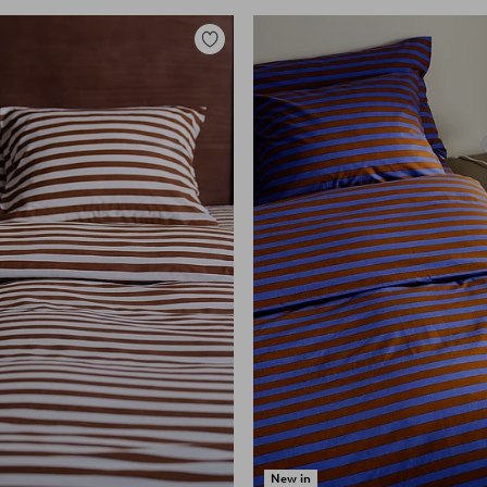
Zu
Favoriten
hinzufügen
New in