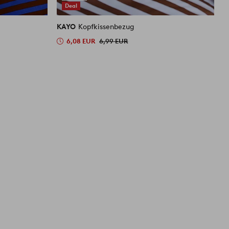
Deal
KAYO
Kopfkissenbezug
K
6,08 EUR
6,99 EUR
2