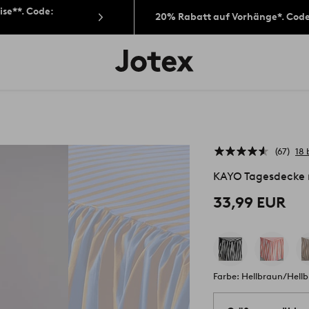
ise**. Code:
20% Rabatt auf Vorhänge*. Cod
Jotex-
Logo
–
zur
Startseite
wechseln
67
18
KAYO Tagesdecke 
33,99 EUR
Farbe: Hellbraun/Hellb