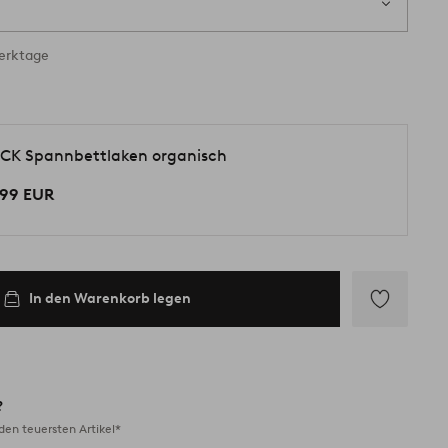
ig
Werktage
CK Spannbettlaken organisch
,99 EUR
In den Warenkorb legen
Zu
Favoriten
hinzufügen
?
en teuersten Artikel*