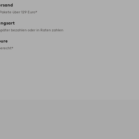
ersand
 Pakete über 129 Euro*
ungsart
später bezahlen oder in Raten zahlen
oure
erecht*