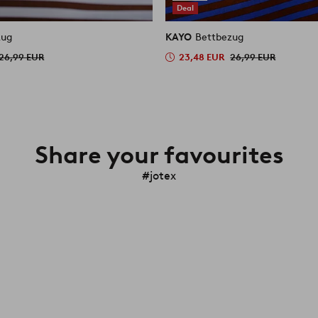
Deal
zug
KAYO
Bettbezug
26,99 EUR
23,48 EUR
26,99 EUR
Share your favourites
#jotex