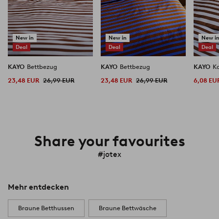
New in
New in
New i
Deal
Deal
Deal
KAYO
Bettbezug
KAYO
Bettbezug
KAYO
K
23,48 EUR
26,99 EUR
23,48 EUR
26,99 EUR
6,08 EU
Share your favourites
#jotex
Mehr entdecken
Braune Betthussen
Braune Bettwäsche