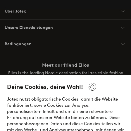
Über Jotex
Unsere Dienstleistungen
Bedingungen
Meet our friend Ellos
Ellos is the leading Nordic destination for irresistible fashion
and beauty. Discover a vast, modern selection of items and
the latest trends, curated to make finding your next look
Deine Cookies, deine Wahl!
effortless. It’s all here.
Jotex nutzt obligatorische Cookies, damit die Website
Visit Ellos
funktioniert, sowie Cookies zur Analyse,
personalisiertem Inhalt und um dir eine relevantere
Erfahrung auf unserer Website bieten zu können. Diese
personenbezogenen Daten und diese Cookies teilen wir
mit den Werbe- und Analyseunternehmen, mit denen wir