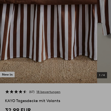
New in
1
/
4
67
18 bewertungen
KAYO Tagesdecke mit Volants
32,99 EUR