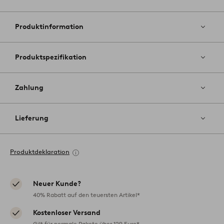
Zu
Favoriten
hinzufüg
Produktinformation
Produktspezifikation
Zahlung
Lieferung
Produktdeklaration
Neuer Kunde?
40% Rabatt auf den teuersten Artikel*
Kostenloser Versand
Gilt für normale Pakete über 129 Euro*