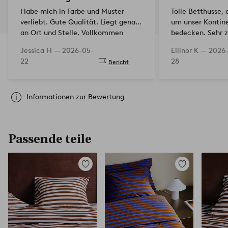
Habe mich in Farbe und Muster
Tolle Betthusse, 
verliebt. Gute Qualität. Liegt genau
um unser Kontine
an Ort und Stelle. Vollkommen
bedecken. Sehr z
zufrieden!
Jessica H —
2026-05-
Ellinor K —
2026
22
28
Bericht
Informationen zur Bewertung
Passende teile
Zu
Zu
Favoriten
Favoriten
hinzufügen
hinzufügen