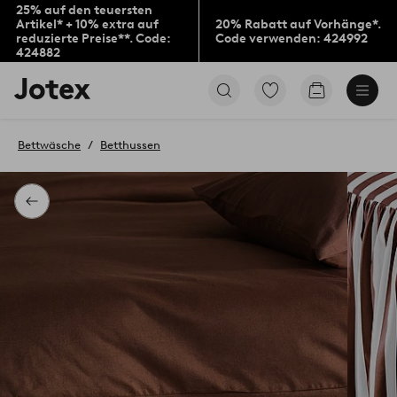
25% auf den teuersten
Artikel* + 10% extra auf
20% Rabatt auf Vorhänge*.
reduzierte Preise**. Code:
Code verwenden: 424992
424882
Jotex-
Zu
Zum
Logo
den
Warenkorb
–
als
zur
Favoriten
Bettwäsche
Betthussen
Startseite
markierten
wechseln
Produkten
gehen
Zurück