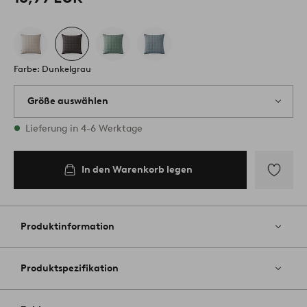
Farbe: Dunkelgrau
Größe auswählen
1 Größen vorrätig
Lieferung in 4-6 Werktage
50X90
In den Warenkorb legen
In den
Warenkorb
legen
Zu
Favoriten
hinzufüg
Produktinformation
Produktspezifikation