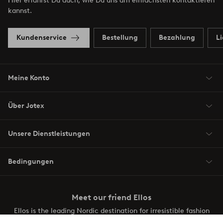
Hier erfährst Du auch, wie Du uns am einfachsten kontaktieren
kannst.
Kundenservice
Bestellung
Bezahlung
L
Meine Konto
Über Jotex
Unsere Dienstleistungen
Bedingungen
Meet our friend Ellos
Ellos is the leading Nordic destination for irresistible fashion
and beauty. Discover a vast, modern selection of items and