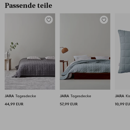
Passende teile
Zu
Zu
Favoriten
Favoriten
hinzufügen
hinzufügen
JARA
Tagesdecke
JARA
Tagesdecke
JARA
Ki
44,99 EUR
57,99 EUR
10,99 E