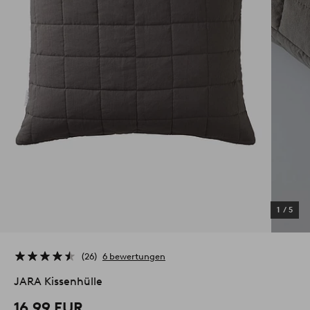
1
/
5
26
6 bewertungen
JARA Kissenhülle
16,99 EUR