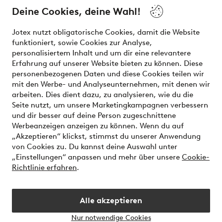
the latest trends, curated to make finding your next look
Deine Cookies, deine Wahl!
effortless. It’s all here.
Jotex nutzt obligatorische Cookies, damit die Website
Visit Ellos
funktioniert, sowie Cookies zur Analyse,
personalisiertem Inhalt und um dir eine relevantere
Erfahrung auf unserer Website bieten zu können. Diese
personenbezogenen Daten und diese Cookies teilen wir
mit den Werbe- und Analyseunternehmen, mit denen wir
Sichere Zahlungen - Jetzt bezahlen oder aufteilen
arbeiten. Dies dient dazu, zu analysieren, wie du die
Seite nutzt, um unsere Marketingkampagnen verbessern
Möchtest du mehr über
unsere
und dir besser auf deine Person zugeschnittene
Zahlungsmöglichkeiten
erfahren?
Werbeanzeigen anzeigen zu können. Wenn du auf
„Akzeptieren“ klickst, stimmst du unserer Anwendung
von Cookies zu. Du kannst deine Auswahl unter
„Einstellungen“ anpassen und mehr über unsere
Cookie-
Richtlinie erfahren
.
Deutschland - Land auswählen
Alle akzeptieren
Instagram
Facebook
Nur notwendige Cookies