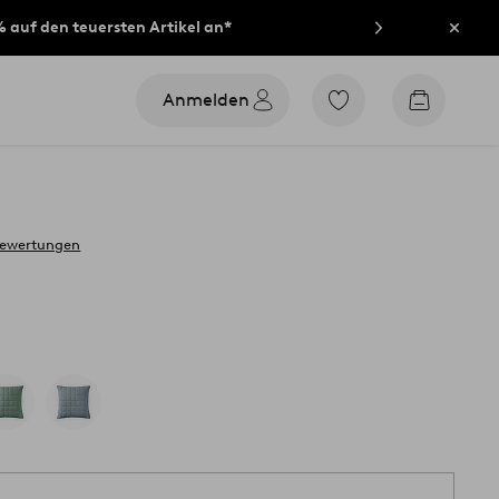
% auf den teuersten Artikel an*
Schli
Anmelden
Zu
Zum
den
Warenko
als
Favoriten
markierten
Produkten
gehen
bewertungen