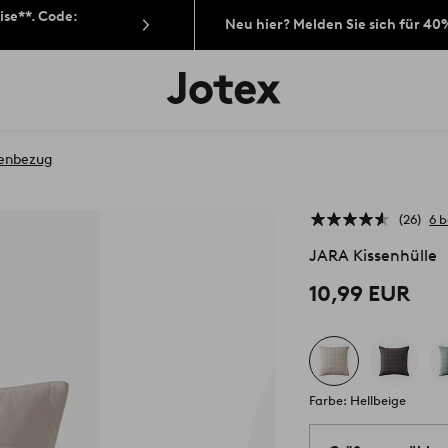
ise**. Code:
Neu hier? Melden Sie sich für 40
Jotex-
Logo
–
zur
Startseite
senbezug
wechseln
26
6 
JARA Kissenhülle
10,99 EUR
Farbe: Hellbeige