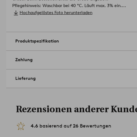
Pflegehinweis: Waschbar bei 40 °C. Läuft max. 3% ein.
Tipp: Die Serie JARA enthält auch eine Tagesdecke.
Artikelnu
Hochaufgelöstes Foto herunterladen
Produktspezifikation
Zahlung
Lieferung
Rezensionen anderer Kund
4.6
basierend auf
26
Bewertungen