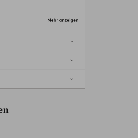
mmer: 1733973-01
Mehr anzeigen
en