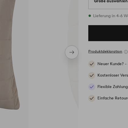
Größe auswählen
Alle Größen vorrät
Lieferung in 4-6 
Produktdeklaration
Nächstes
Produkt
Neuer Kunde? -
Kostenloser Ver
Flexible Zahlung
Einfache Retour