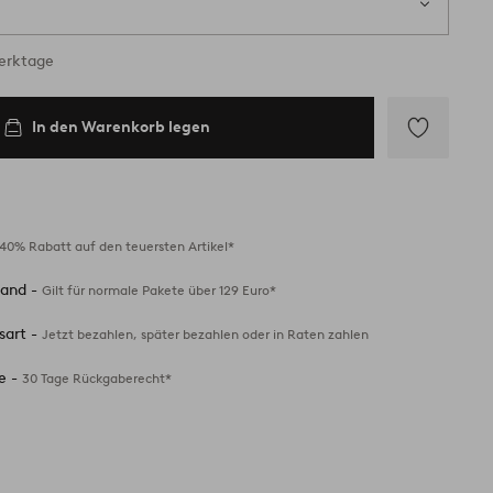
ig
Werktage
In den Warenkorb legen
Zu
Favoriten
hinzufügen
40% Rabatt auf den teuersten Artikel*
sand -
Gilt für normale Pakete über 129 Euro*
sart -
Jetzt bezahlen, später bezahlen oder in Raten zahlen
e -
30 Tage Rückgaberecht*