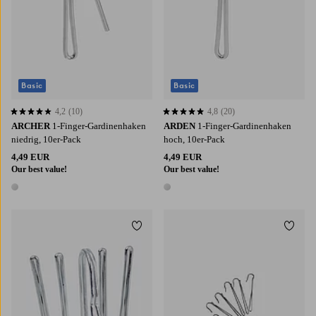
Basic
Basic
4,2
(10)
4,8
(20)
4,2 basierend auf 10 Bewertungen
4,8 basierend auf 20 Bewertungen
ARCHER
1-Finger-Gardinenhaken
ARDEN
1-Finger-Gardinenhaken
niedrig, 10er-Pack
hoch, 10er-Pack
4,49 EUR
4,49 EUR
Our best value!
Our best value!
1 Farbe
1 Farbe
Zu Favoriten hinzufügen
Zu Fa