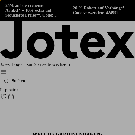
25% auf den teuersten
20 % Rabatt auf Vorhänge*.
Artikel* + 10% extra auf
Code verwenden: 424992
reduzierte Preise**. Code:
424882
Jotex-Logo – zur Startseite wechseln
Ellos‘ Menü
Suchen
Inspiration
Zu den als Favoriten markierten Produkten gehen
Zum Warenkorb
WELCHE GARDINENHAKEN?