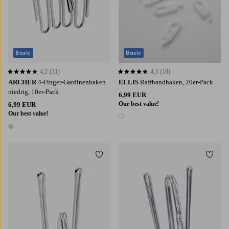
Basic
Basic
4,2
(31)
4,3
(18)
4,2 basierend auf 31 Bewertungen
4,3 basierend auf 18 Bewertungen
ARCHER
4-Finger-Gardinenhaken
ELLIS
Raffbandhaken, 20er-Pack
niedrig, 10er-Pack
6,99 EUR
Our best value!
6,99 EUR
Our best value!
1 Farbe
1 Farbe
Zu Favoriten hinzufügen
Zu Fa