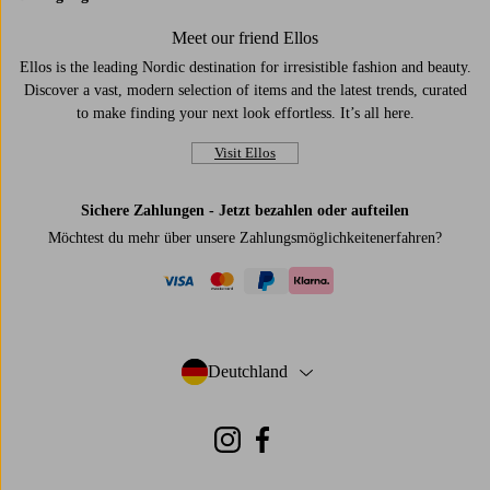
Meet our friend Ellos
Ellos is the leading Nordic destination for irresistible fashion and beauty.
Discover a vast, modern selection of items and the latest trends, curated
to make finding your next look effortless. It’s all here.
Visit Ellos
Sichere Zahlungen - Jetzt bezahlen oder aufteilen
Möchtest du mehr über
unsere Zahlungsmöglichkeiten
erfahren?
visa
mastercard
paypal
klarna
Deutchland
- Land auswählen
Instagram
Facebook