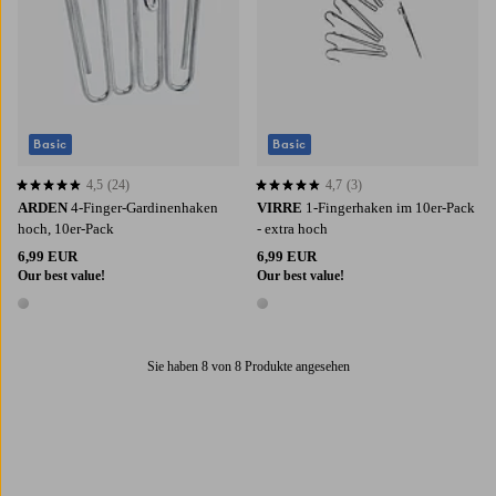
Basic
Basic
4,5
(24)
4,7
(3)
4,5 basierend auf 24 Bewertungen
4,7 basierend auf 3 Bewertungen
ARDEN
4-Finger-Gardinenhaken
VIRRE
1-Fingerhaken im 10er-Pack
hoch, 10er-Pack
- extra hoch
6,99 EUR
6,99 EUR
Our best value!
Our best value!
1 Farbe
1 Farbe
Sie haben 8 von 8 Produkte angesehen
Trustpilot