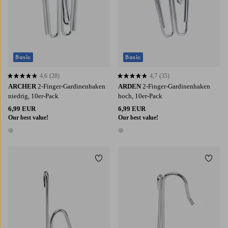
Basic
Basic
4,6
(28)
4,7
(35)
4,6 basierend auf 28 Bewertungen
4,7 basierend auf 35 Bewertungen
ARCHER
2-Finger-Gardinenhaken
ARDEN
2-Finger-Gardinenhaken
niedrig, 10er-Pack
hoch, 10er-Pack
6,99 EUR
6,99 EUR
Our best value!
Our best value!
1 Farbe
1 Farbe
Zu Favoriten hinzufügen
Zu Fa