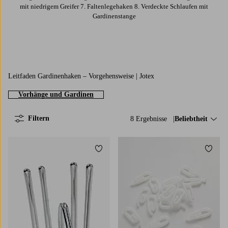
mit niedrigem Greifer 7. Faltenlegehaken 8. Verdeckte Schlaufen mit
Gardinenstange
Leitfaden Gardinenhaken – Vorgehensweise | Jotex
Vorhänge und Gardinen
Filtern
8 Ergebnisse
Sortieren nach:
Beliebtheit
Zu Favoriten hinzufügen
Zu Fa