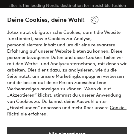
Ellos is the leading Nordic destination for irresistible fashion
and beauty. Discover a vast, modern selection of items and
the latest trends, curated to make finding your next look
Deine Cookies, deine Wahl!
effortless. It’s all here.
Jotex nutzt obligatorische Cookies, damit die Website
Visit Ellos
funktioniert, sowie Cookies zur Analyse,
personalisiertem Inhalt und um dir eine relevantere
Erfahrung auf unserer Website bieten zu können. Diese
personenbezogenen Daten und diese Cookies teilen wir
mit den Werbe- und Analyseunternehmen, mit denen wir
Sichere Zahlungen - Jetzt bezahlen oder aufteilen
arbeiten. Dies dient dazu, zu analysieren, wie du die
Seite nutzt, um unsere Marketingkampagnen verbessern
Möchtest du mehr über
unsere
und dir besser auf deine Person zugeschnittene
Zahlungsmöglichkeiten
erfahren?
Werbeanzeigen anzeigen zu können. Wenn du auf
„Akzeptieren“ klickst, stimmst du unserer Anwendung
von Cookies zu. Du kannst deine Auswahl unter
„Einstellungen“ anpassen und mehr über unsere
Cookie-
Richtlinie erfahren
.
Deutschland - Land auswählen
Alle akzeptieren