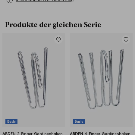
Produkte der gleichen Serie
Zu
Zu
Favoriten
Favori
hinzufügen
hinzuf
Basic
Basic
ARDEN
2-Finger-Gardinenhaken
ARDEN
4-Finger-Gardinenhaken