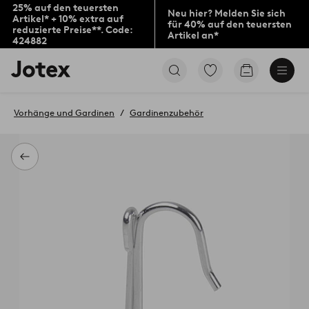
25% auf den teuersten
Neu hier? Melden Sie sich
Artikel* + 10% extra auf
für 40% auf den teuersten
reduzierte Preise**. Code:
Artikel an*
424882
Jotex-
Zu
Zum
Logo
den
Warenkorb
–
als
zur
Favoriten
Vorhänge und Gardinen
Gardinenzubehör
Startseite
markierten
wechseln
Produkten
gehen
Zurück