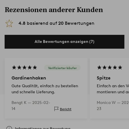
Rezensionen anderer Kunden
4.8
basierend auf
20
Bewertungen
Alle Bewertungen anzeigen (7)
Verifizierter käufer
Gardinenhaken
Spitze
Gute Qualität, einfach zu bestellen
Einfach an den V
und schnelle Lieferung.
montieren und au
Gardinenschiene 
Bengt K —
2025-02-
Monica W —
202
14
23
Bericht
Informationen zur Bewertung