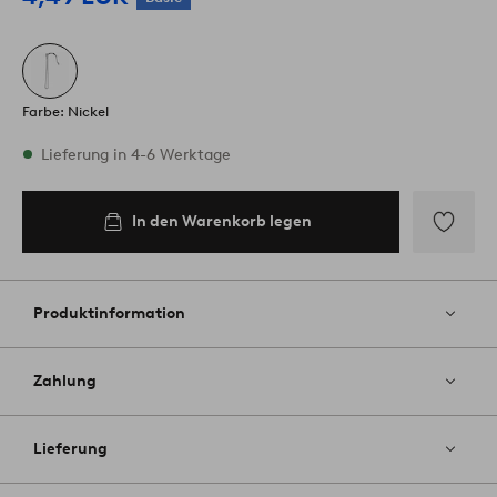
Farbe: Nickel
Vorrätig
Lieferung in 4-6 Werktage
In den Warenkorb legen
In den
Warenkorb
legen
Zu
Favoriten
hinzufüg
Produktinformation
Zahlung
Lieferung