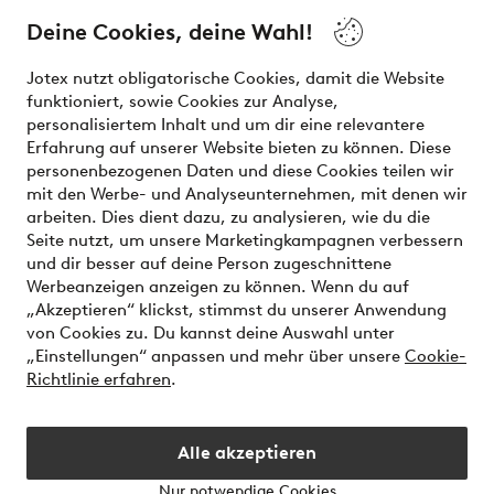
and beauty. Discover a vast, modern selection of items and
the latest trends, curated to make finding your next look
Deine Cookies, deine Wahl!
effortless. It’s all here.
Jotex nutzt obligatorische Cookies, damit die Website
Visit Ellos
funktioniert, sowie Cookies zur Analyse,
personalisiertem Inhalt und um dir eine relevantere
Erfahrung auf unserer Website bieten zu können. Diese
personenbezogenen Daten und diese Cookies teilen wir
mit den Werbe- und Analyseunternehmen, mit denen wir
Sichere Zahlungen - Jetzt bezahlen oder aufteilen
arbeiten. Dies dient dazu, zu analysieren, wie du die
Seite nutzt, um unsere Marketingkampagnen verbessern
Möchtest du mehr über
unsere
und dir besser auf deine Person zugeschnittene
Zahlungsmöglichkeiten
erfahren?
Werbeanzeigen anzeigen zu können. Wenn du auf
„Akzeptieren“ klickst, stimmst du unserer Anwendung
von Cookies zu. Du kannst deine Auswahl unter
„Einstellungen“ anpassen und mehr über unsere
Cookie-
Richtlinie erfahren
.
Deutschland - Land auswählen
Alle akzeptieren
Instagram
Facebook
Nur notwendige Cookies