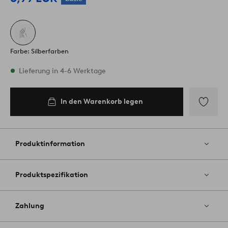
Farbe: Silberfarben
Vorrätig
Lieferung in 4-6 Werktage
In den Warenkorb legen
In den
Warenkorb
legen
Zu
Favoriten
hinzufüg
Produktinformation
Produktspezifikation
Zahlung