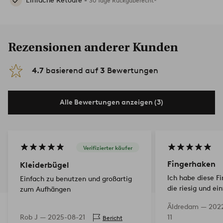
Einfache Retoure -
30 Tage Rückgaberecht*
Rezensionen anderer Kunden
4.7
basierend auf
3
Bewertungen
Alle Bewertungen anzeigen (3)
Verifizierter käufer
Fingerhaken
Kleiderbügel
Ich habe diese F
Einfach zu benutzen und großartig
die riesig und e
zum Aufhängen
sind, und war seh
Äldredam —
2022
Rob J —
2025-08-21
11
Bericht