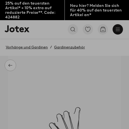
25% auf den teuersten
Neu hier? Melden Sie sich
Artikel* + 10% extra auf
für 40% auf den teuersten
reduzierte Preise**. Code:
Artikel an*
424882
Jotex-
Zu
Zum
Logo
den
Warenkorb
–
als
zur
Favoriten
Vorhänge und Gardinen
Gardinenzubehör
Startseite
markierten
wechseln
Produkten
gehen
Zurück