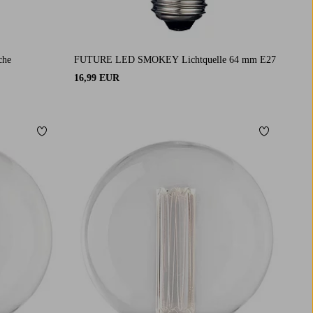
che
FUTURE LED SMOKEY Lichtquelle 64 mm E27
16,99 EUR
Zu Favoriten hinzufügen
Zu Favorit