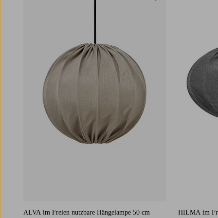
Im Flur kann die richtige Beleuchtung den
Unterschied ausmachen. Da der Flur der erste
Raum ist, den du beim Nachhausekommen
betrittst, und natürlich auch der erste Raum ist,
den deine Gäste zu sehen bekommen, solltest
du ihn ins rechte Licht setzen. Dazu empfiehlt
es sich, die Allgemeinbeleuchtung mit
Punktbeleuchtung zu kombinieren, um viel
Helligkeit in den Raum zu bringen.
Verschönere den Flur mit einer Leuchte auf
deinem
Flurmöbel
.
In der Küche, dem Herzstück deines Zuhauses,
kannst du mit der richtigen Beleuchtung für
eine kreative, inspirierende Atmosphäre sorgen.
Du startest am besten mit der Beleuchtung der
eigentlichen Küche, um sicherzustellen, dass
beim Kochen alles gut ausgeleuchtet ist und
dass deine Mahlzeiten nach deinen
Vorstellungen gelingen. Deshalb ist eine Lampe
ALVA im Freien nutzbare Hängelampe 50 cm
HILMA im Fre
über der Arbeitsplatte unbedingt