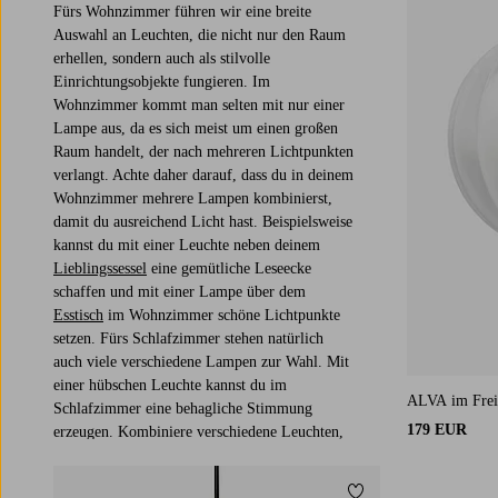
Fürs Wohnzimmer führen wir eine breite
Auswahl an Leuchten, die nicht nur den Raum
erhellen, sondern auch als stilvolle
Einrichtungsobjekte fungieren. Im
Wohnzimmer kommt man selten mit nur einer
Lampe aus, da es sich meist um einen großen
Raum handelt, der nach mehreren Lichtpunkten
verlangt. Achte daher darauf, dass du in deinem
Wohnzimmer mehrere Lampen kombinierst,
damit du ausreichend Licht hast. Beispielsweise
kannst du mit einer Leuchte neben deinem
Lieblingssessel
eine gemütliche Leseecke
schaffen und mit einer Lampe über dem
Esstisch
im Wohnzimmer schöne Lichtpunkte
setzen. Fürs Schlafzimmer stehen natürlich
auch viele verschiedene Lampen zur Wahl. Mit
einer hübschen Leuchte kannst du im
ALVA im Frei
Schlafzimmer eine behagliche Stimmung
179 EUR
erzeugen. Kombiniere verschiedene Leuchten,
um dein Schlafzimmer mit mehreren
Lichtpunkten zu versehen.
Zu Favoriten hinzuf