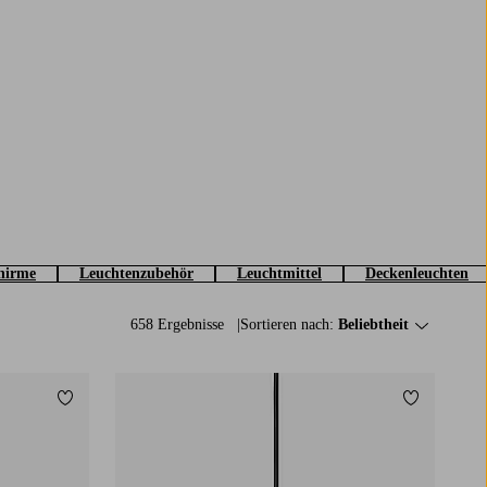
hirme
Leuchtenzubehör
Leuchtmittel
Deckenleuchten
658 Ergebnisse
Sortieren nach:
Beliebtheit
Zu Favoriten hinzufügen
Zu Favorit