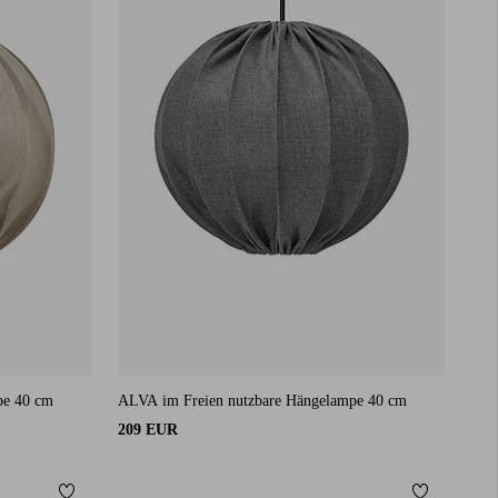
pe 40 cm
ALVA im Freien nutzbare Hängelampe 40 cm
209 EUR
Zu Favoriten hinzufügen
Zu Favorit