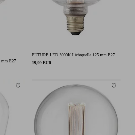
FUTURE LED 3000K Lichtquelle 125 mm E27
5 mm E27
19,99 EUR
Zu Favoriten hinzufügen
Zu Favorit