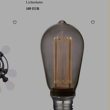
Lichterkette
109 EUR
Zu Favoriten hinzufügen
Zu Favorit