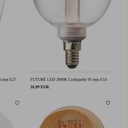
4 mm E27
FUTURE LED 3000K Lichtquelle 95 mm E14
16,99 EUR
Zu Favoriten hinzufügen
Zu Favorit