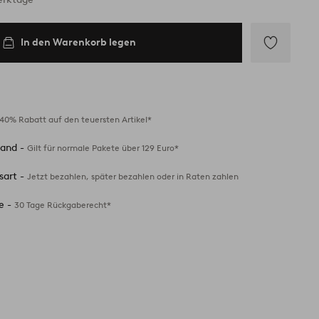
In den Warenkorb legen
Zu
Favoriten
hinzufügen
40% Rabatt auf den teuersten Artikel*
sand -
Gilt für normale Pakete über 129 Euro*
sart -
Jetzt bezahlen, später bezahlen oder in Raten zahlen
e -
30 Tage Rückgaberecht*