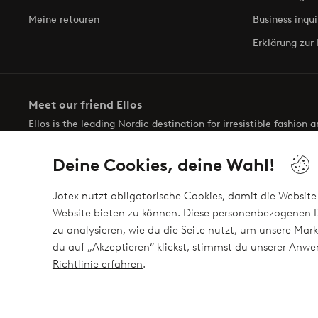
Meine retouren
Business inqui
Erklärung zur 
Meet our friend Ellos
Ellos is the leading Nordic destination for irresistible fashion
selection of items and the latest trends, curated to make findin
Deine Cookies, deine Wahl!
Jotex nutzt obligatorische Cookies, damit die Website 
Website bieten zu können. Diese personenbezogenen D
zu analysieren, wie du die Seite nutzt, um unsere M
Sichere Zahlungen - Jetzt bezahlen oder auftei
du auf „Akzeptieren“ klickst, stimmst du unserer An
Möchtest du mehr über
unsere Zahlungsmöglichkeiten
erfahre
Richtlinie erfahren
.