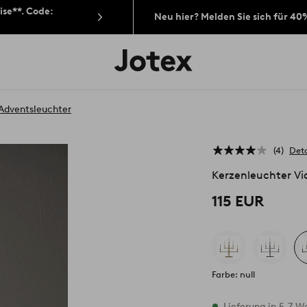
ise**. Code:
Neu hier? Melden Sie sich für 40
Jotex-
Logo
–
zur
Startseite
Adventsleuchter
wechseln
4
Deta
Kerzenleuchter Vi
115 EUR
Farbe: null
Vorrätig
Lieferung in 5-7 W