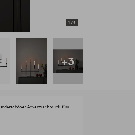
1
/
8
+3
 wunderschöner Adventsschmuck fürs