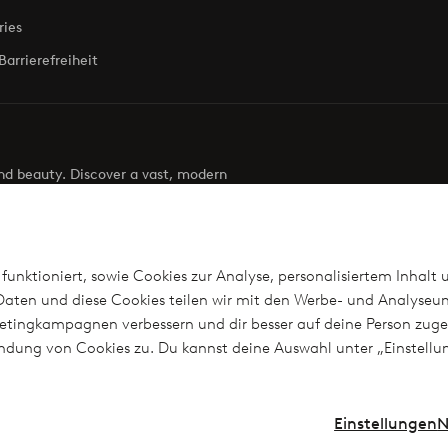
ries
Barrierefreiheit
 and beauty. Discover a vast, modern
g your next look effortless. It’s all here.
Visit Ellos
funktioniert, sowie Cookies zur Analyse, personalisiertem Inhalt 
aten und diese Cookies teilen wir mit den Werbe- und Analyseun
arketingkampagnen verbessern und dir besser auf deine Person z
len
wendung von Cookies zu. Du kannst deine Auswahl unter „Einstel
n?
Einstellungen
N
Instag
Deutschland - Land auswählen