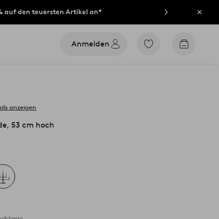
% auf den teuersten Artikel an*
Schli
Anmelden
Zu
Zum
den
Warenko
als
Favoriten
markierten
Produkten
gehen
ils anzeigen
de, 53 cm hoch
erktage