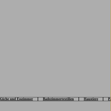
Küche und Esszimmer
Badezimmertextilien
Haustiere
Pa