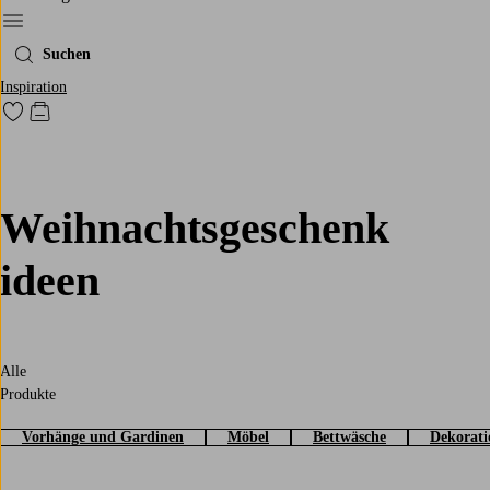
Ellos‘ Menü
Suchen
Inspiration
Zu den als Favoriten markierten Produkten gehen
Zum Warenkorb
Weihnachtsgeschenk
ideen
Alle
Produkte
Vorhänge und Gardinen
Möbel
Bettwäsche
Dekorati
Sortieren