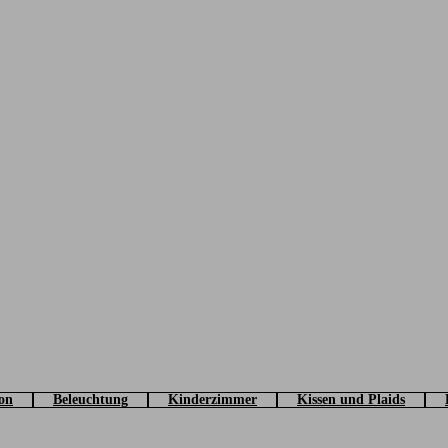
on
Beleuchtung
Kinderzimmer
Kissen und Plaids