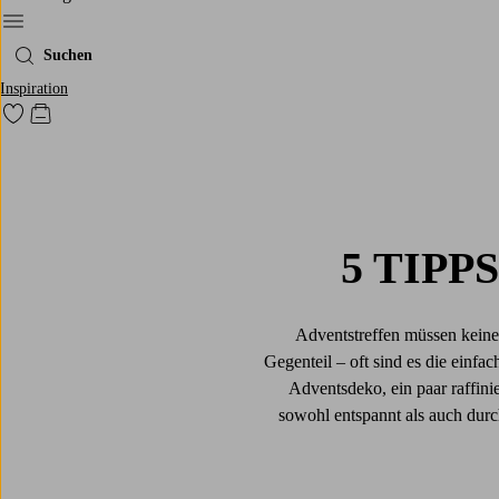
Ellos‘ Menü
Suchen
Inspiration
Zu den als Favoriten markierten Produkten gehen
Zum Warenkorb
5 TIPP
Adventstreffen müssen keine
Gegenteil – oft sind es die einfa
Adventsdeko, ein paar raffin
sowohl entspannt als auch durch