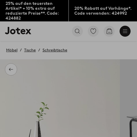
25% auf den teuersten
Artikel* + 10% extra auf
20% Rabatt auf Vorhänge*.
reduzierte Preise**. Code:
Code verwenden: 424992
424882
Jotex-
Zu
Zum
Logo
den
Warenkorb
–
als
zur
Favoriten
Möbel
Tische
Schreibtische
Startseite
markierten
wechseln
Produkten
gehen
Zurück