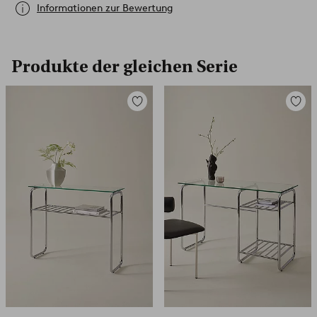
Informationen zur Bewertung
Produkte der gleichen Serie
Zu
Zu
Favoriten
Favori
hinzufügen
hinzuf