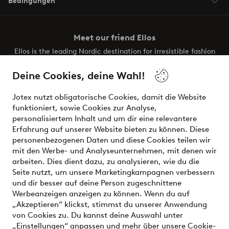
Bedingungen
Meet our friend Ellos
Ellos is the leading Nordic destination for irresistible fashion
and beauty. Discover a vast, modern selection of items and
the latest trends, curated to make finding your next look
Deine Cookies, deine Wahl!
effortless. It’s all here.
Jotex nutzt obligatorische Cookies, damit die Website
Visit Ellos
funktioniert, sowie Cookies zur Analyse,
personalisiertem Inhalt und um dir eine relevantere
Erfahrung auf unserer Website bieten zu können. Diese
personenbezogenen Daten und diese Cookies teilen wir
mit den Werbe- und Analyseunternehmen, mit denen wir
Sichere Zahlungen - Jetzt bezahlen oder aufteilen
arbeiten. Dies dient dazu, zu analysieren, wie du die
Seite nutzt, um unsere Marketingkampagnen verbessern
Möchtest du mehr über
unsere
und dir besser auf deine Person zugeschnittene
Zahlungsmöglichkeiten
erfahren?
Werbeanzeigen anzeigen zu können. Wenn du auf
„Akzeptieren“ klickst, stimmst du unserer Anwendung
von Cookies zu. Du kannst deine Auswahl unter
„Einstellungen“ anpassen und mehr über unsere
Cookie-