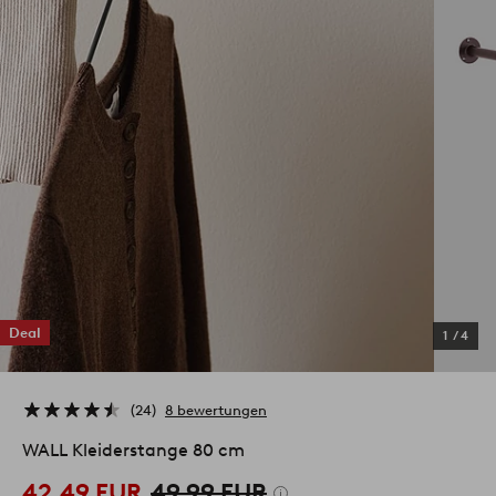
Deal
1
/
4
24
8 bewertungen
WALL Kleiderstange 80 cm
42,49 EUR
49,99 EUR