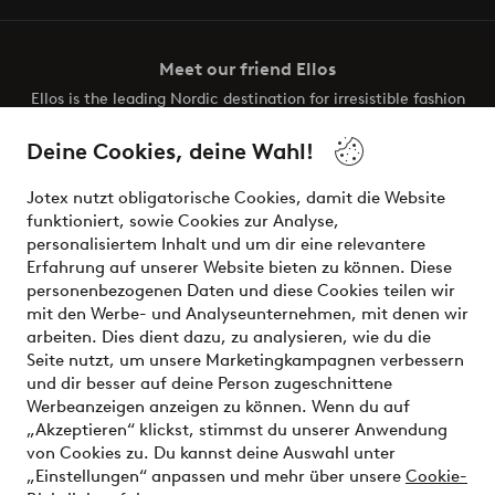
Meet our friend Ellos
Ellos is the leading Nordic destination for irresistible fashion
and beauty. Discover a vast, modern selection of items and
the latest trends, curated to make finding your next look
Deine Cookies, deine Wahl!
effortless. It’s all here.
Jotex nutzt obligatorische Cookies, damit die Website
Visit Ellos
funktioniert, sowie Cookies zur Analyse,
personalisiertem Inhalt und um dir eine relevantere
Erfahrung auf unserer Website bieten zu können. Diese
personenbezogenen Daten und diese Cookies teilen wir
mit den Werbe- und Analyseunternehmen, mit denen wir
Sichere Zahlungen - Jetzt bezahlen oder aufteilen
arbeiten. Dies dient dazu, zu analysieren, wie du die
Seite nutzt, um unsere Marketingkampagnen verbessern
Möchtest du mehr über
unsere
und dir besser auf deine Person zugeschnittene
Zahlungsmöglichkeiten
erfahren?
Werbeanzeigen anzeigen zu können. Wenn du auf
„Akzeptieren“ klickst, stimmst du unserer Anwendung
von Cookies zu. Du kannst deine Auswahl unter
„Einstellungen“ anpassen und mehr über unsere
Cookie-