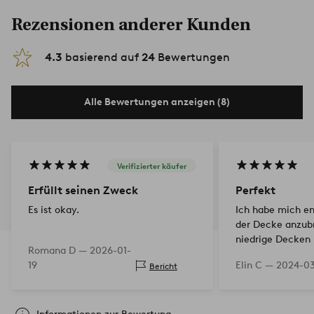
Rezensionen anderer Kunden
4.3
basierend auf
24
Bewertungen
Alle Bewertungen anzeigen (8)
Verifizierter käufer
Erfüllt seinen Zweck
Perfekt
Es ist okay.
Ich habe mich en
der Decke anzubr
niedrige Decken 
Romana D —
2026-01-
perfekt passt. Ma
19
Elin C —
2024-03
Bericht
sowohl an der De
Wand verwenden