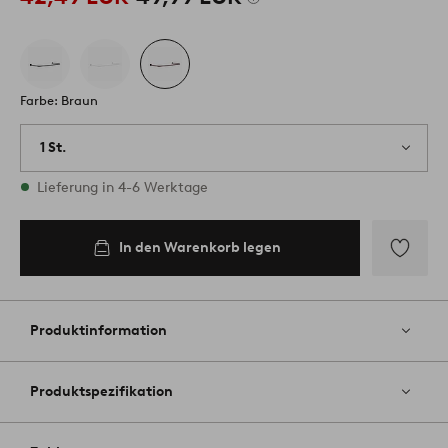
Farbe: Braun
1 St.
Vorrätig
Lieferung in 4-6 Werktage
In den Warenkorb legen
Zu
Favoriten
hinzufüg
Produktinformation
Produktspezifikation