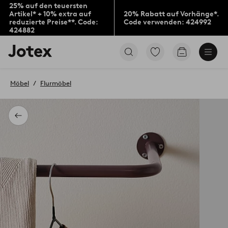
25% auf den teuersten
Artikel* + 10% extra auf
20% Rabatt auf Vorhänge*.
reduzierte Preise**. Code:
Code verwenden: 424992
424882
Jotex-
Zu
Zum
Logo
den
Warenkorb
–
als
zur
Favoriten
Möbel
Flurmöbel
Startseite
markierten
wechseln
Produkten
gehen
Zurück