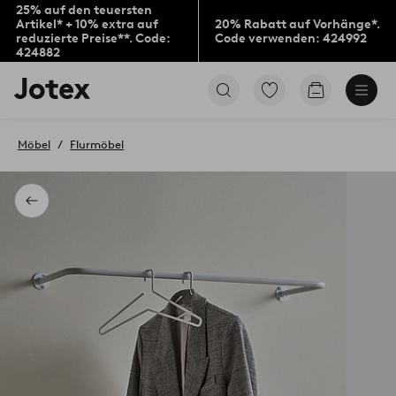
25% auf den teuersten
Artikel* + 10% extra auf
20% Rabatt auf Vorhänge*.
reduzierte Preise**. Code:
Code verwenden: 424992
424882
Jotex-
Zu
Zum
Logo
den
Warenkorb
–
als
zur
Favoriten
Möbel
Flurmöbel
Startseite
markierten
wechseln
Produkten
gehen
Zurück