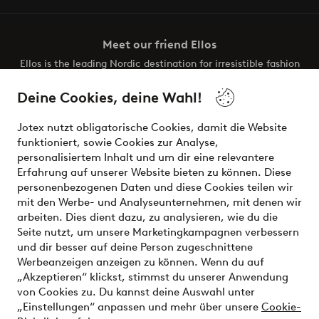
Meet our friend Ellos
Ellos is the leading Nordic destination for irresistible fashion
and beauty. Discover a vast, modern selection of items and
the latest trends, curated to make finding your next look
Deine Cookies, deine Wahl!
effortless. It’s all here.
Jotex nutzt obligatorische Cookies, damit die Website
Visit Ellos
funktioniert, sowie Cookies zur Analyse,
personalisiertem Inhalt und um dir eine relevantere
Erfahrung auf unserer Website bieten zu können. Diese
personenbezogenen Daten und diese Cookies teilen wir
mit den Werbe- und Analyseunternehmen, mit denen wir
Sichere Zahlungen - Jetzt bezahlen oder aufteilen
arbeiten. Dies dient dazu, zu analysieren, wie du die
Seite nutzt, um unsere Marketingkampagnen verbessern
Möchtest du mehr über
unsere
und dir besser auf deine Person zugeschnittene
Zahlungsmöglichkeiten
erfahren?
Werbeanzeigen anzeigen zu können. Wenn du auf
„Akzeptieren“ klickst, stimmst du unserer Anwendung
von Cookies zu. Du kannst deine Auswahl unter
„Einstellungen“ anpassen und mehr über unsere
Cookie-