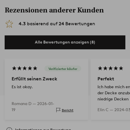
Rezensionen anderer Kunden
4.3
basierend auf
24
Bewertungen
Alle Bewertungen anzeigen (8)
Verifizierter käufer
Erfüllt seinen Zweck
Perfekt
Es ist okay.
Ich habe mich en
der Decke anzubr
niedrige Decken 
Romana D —
2026-01-
perfekt passt. Ma
19
Elin C —
2024-03
Bericht
sowohl an der De
Wand verwenden