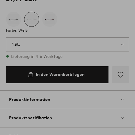
Farbe: Weiß
1 St.
Vorrätig
Lieferung in 4-6 Werktage
In den Warenkorb legen
Zu
Favoriten
hinzufüg
Produktinformation
Produktspezifikation