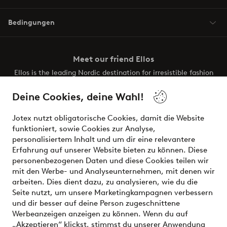
Bedingungen
Meet our friend Ellos
Ellos is the leading Nordic destination for irresistible fashion
and beauty. Discover a vast, modern selection of items and
the latest trends, curated to make finding your next look
Deine Cookies, deine Wahl!
effortless. It’s all here.
Jotex nutzt obligatorische Cookies, damit die Website
Visit Ellos
funktioniert, sowie Cookies zur Analyse,
personalisiertem Inhalt und um dir eine relevantere
Erfahrung auf unserer Website bieten zu können. Diese
personenbezogenen Daten und diese Cookies teilen wir
mit den Werbe- und Analyseunternehmen, mit denen wir
Sichere Zahlungen - Jetzt bezahlen oder aufteilen
arbeiten. Dies dient dazu, zu analysieren, wie du die
Seite nutzt, um unsere Marketingkampagnen verbessern
Möchtest du mehr über
unsere
und dir besser auf deine Person zugeschnittene
Zahlungsmöglichkeiten
erfahren?
Werbeanzeigen anzeigen zu können. Wenn du auf
„Akzeptieren“ klickst, stimmst du unserer Anwendung