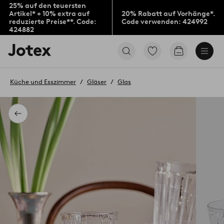
25% auf den teuersten
Artikel* + 10% extra auf
20% Rabatt auf Vorhänge*.
reduzierte Preise**. Code:
Code verwenden: 424992
424882
Jotex-
Zu
Zum
Logo
den
Warenkorb
–
als
zur
Favoriten
Küche und Esszimmer
Gläser
Glas
Startseite
markierten
wechseln
Produkten
gehen
Zurück