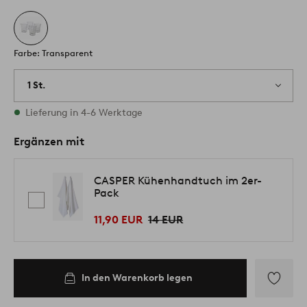
Farbe: Transparent
1 St.
Vorrätig
Lieferung in 4-6 Werktage
Ergänzen mit
CASPER Kühenhandtuch im 2er-
Pack
11,90 EUR
14 EUR
In den Warenkorb legen
Zu