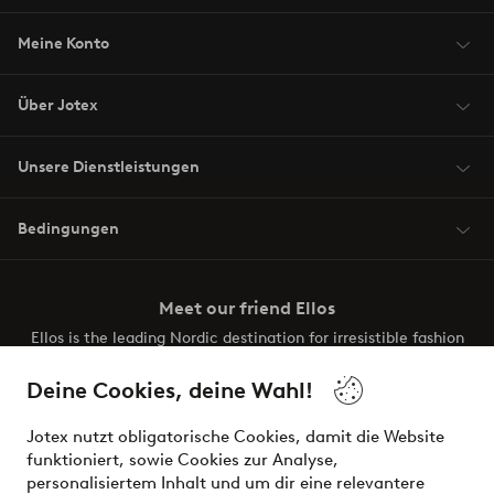
Meine Konto
Über Jotex
Unsere Dienstleistungen
Bedingungen
Meet our friend Ellos
Ellos is the leading Nordic destination for irresistible fashion
and beauty. Discover a vast, modern selection of items and
the latest trends, curated to make finding your next look
Deine Cookies, deine Wahl!
effortless. It’s all here.
Jotex nutzt obligatorische Cookies, damit die Website
Visit Ellos
funktioniert, sowie Cookies zur Analyse,
personalisiertem Inhalt und um dir eine relevantere