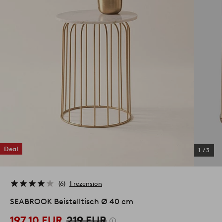
Deal
1
/
3
6
1 rezension
SEABROOK Beistelltisch Ø 40 cm
197,10 EUR
219 EUR