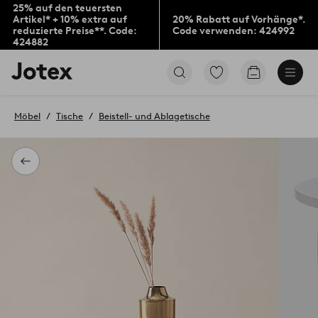
25% auf den teuersten
Artikel* + 10% extra auf
20% Rabatt auf Vorhänge*.
reduzierte Preise**. Code:
Code verwenden: 424992
424882
Jotex-
Zu
Zum
Logo
den
Warenkorb
–
als
zur
Favoriten
Möbel
Tische
Beistell- und Ablagetische
Startseite
markierten
wechseln
Produkten
gehen
Zurück